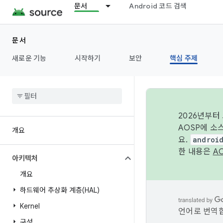
문서
Android 코드 검색
문서
새로운 기능
시작하기
보안
핵심 주제
2026년부터
AOSP에 소
개요
요.
androi
한 내용은
A
아키텍처
개요
하드웨어 추상화 계층(HAL)
Kernel
언어로 번역합
구성