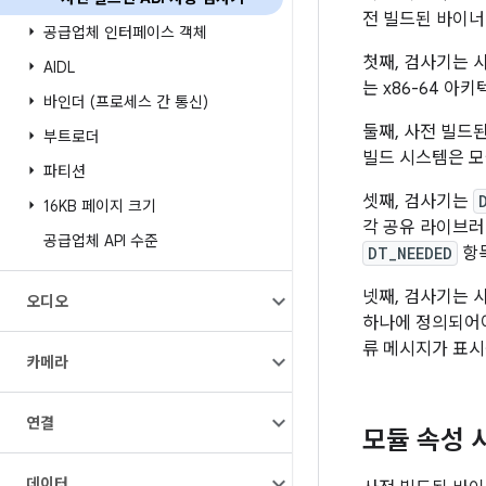
전 빌드된 바이너
공급업체 인터페이스 객체
첫째, 검사기는 사
AIDL
는 x86-64 
바인더 (프로세스 간 통신)
둘째, 사전 빌드
부트로더
빌드 시스템은 모
파티션
셋째, 검사기는
16KB 페이지 크기
각 공유 라이브
공급업체 API 수준
DT_NEEDED
항목
넷째, 검사기는 
오디오
하나에 정의되어
류 메시지가 표시
카메라
연결
모듈 속성 
데이터