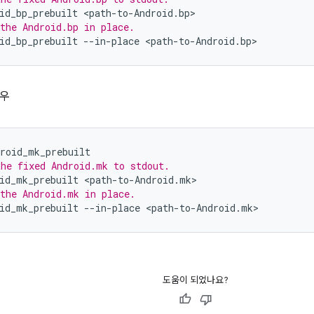
id_bp_prebuilt
<path-to-Android.bp>
the Android.bp in place.
id_bp_prebuilt
--in-place
<path-to-Android.bp>
경우
droid_mk_prebuilt
he fixed Android.mk to stdout.
id_mk_prebuilt
<path-to-Android.mk>
the Android.mk in place.
id_mk_prebuilt
--in-place
<path-to-Android.mk>
도움이 되었나요?