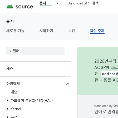
문서
Android 코드 검색
문서
새로운 기능
시작하기
보안
핵심 주제
2026년부터
AOSP에 소
개요
요.
androi
한 내용은
A
아키텍처
개요
하드웨어 추상화 계층(HAL)
Kernel
언어로 번역합
구성