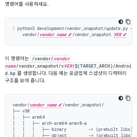
명령어를 사용하세요.
python3
development/vendor_snapshot/update.py
--
vendor/
vendor name
/vendor_snapshot
VER
이 명령어는
/vendor/
vendor
name
/vendor_snapshot/v
VER
/$(TARGET_ARCH)/Androi
d.bp
를 생성합니다. 다음 예는 공급업체 스냅샷의 디렉터리
구조를 보여 줍니다.
vendor/
vendor name
/vendor_snapshot/

├── v30

│   ├── arm64

│   │   ├── arch-arm64-armv8-a

│   │   │   ├── binary         -> (prebuilt libs)

│   │   │   ├── object         -> (prebuilt libs)
