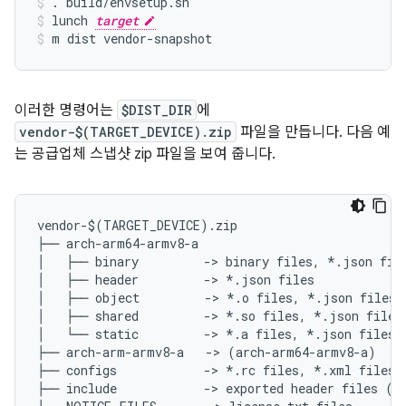
.
build/envsetup.sh
lunch
target
m
dist
vendor-snapshot
이러한 명령어는
$DIST_DIR
에
vendor-$(TARGET_DEVICE).zip
파일을 만듭니다. 다음 예
는 공급업체 스냅샷 zip 파일을 보여 줍니다.
vendor-$(TARGET_DEVICE).zip

├── arch-arm64-armv8-a

│   ├── binary         -> binary files, *.json file
│   ├── header         -> *.json files

│   ├── object         -> *.o files, *.json files

│   ├── shared         -> *.so files, *.json files

│   └── static         -> *.a files, *.json files

├── arch-arm-armv8-a   -> (arch-arm64-armv8-a)

├── configs            -> *.rc files, *.xml files

├── include            -> exported header files (*.