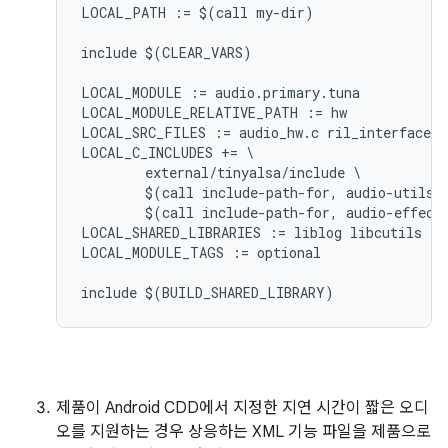
LOCAL_PATH := $(call my-dir)

include $(CLEAR_VARS)

LOCAL_MODULE := audio.primary.tuna

LOCAL_MODULE_RELATIVE_PATH := hw

LOCAL_SRC_FILES := audio_hw.c ril_interface.c

LOCAL_C_INCLUDES += \

        external/tinyalsa/include \

        $(call include-path-for, audio-utils) 
        $(call include-path-for, audio-effects
LOCAL_SHARED_LIBRARIES := liblog libcutils lib
LOCAL_MODULE_TAGS := optional

제품이 Android CDD에서 지정한 지연 시간이 짧은 오디
오를 지원하는 경우 상응하는 XML 기능 파일을 제품으로