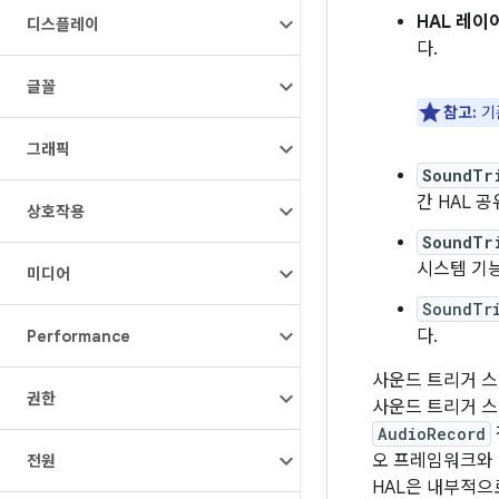
HAL 레이
디스플레이
다.
글꼴
참고:
기
그래픽
SoundTr
간 HAL 
상호작용
SoundTr
시스템 기능
미디어
SoundTr
다.
Performance
사운드 트리거 스
권한
사운드 트리거 스
AudioRecord
오 프레임워크와 
전원
HAL은 내부적