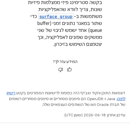
בקשה סטרימינג פיזי ממצלמות פיזיות
שונות, צריך לוודא שהאפליקציות
משתמשות ב-
surface group
כדי
שתור במאגר נתונים זמני (buffer
queue) אחד ישמש לגיבוי של שני
ממשקים שפונים לאפליקציה, וכך
יצטמצם השימוש בזיכרון.
המידע עזר לך?
דוגמאות התוכן והקוד שבדף הזה כפופות לרישיונות המפורטים בקטע
רישיון
לתוכן
.‏ Java ו-OpenJDK הם סימנים מסחריים או סימנים מסחריים רשומים
של חברת Oracle ו/או של השותפים העצמאיים שלה.
עדכון אחרון: 2026-06-18 (שעון UTC).