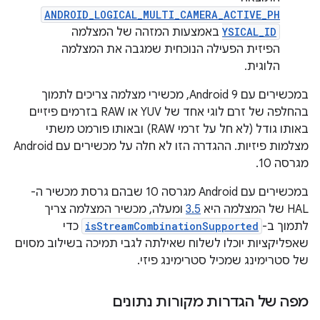
ANDROID_LOGICAL_MULTI_CAMERA_ACTIVE_PH
YSICAL_ID
באמצעות המזהה של המצלמה
הפיזית הפעילה הנוכחית שמגבה את המצלמה
הלוגית.
במכשירים עם Android 9, מכשירי מצלמה צריכים לתמוך
בהחלפה של זרם לוגי אחד של YUV או RAW בזרמים פיזיים
באותו גודל (לא חל על זרמי RAW) ובאותו פורמט משתי
מצלמות פיזיות. ההגדרה הזו לא חלה על מכשירים עם Android
מגרסה 10.
במכשירים עם Android מגרסה 10 שבהם גרסת מכשיר ה-
HAL של המצלמה היא
3.5
ומעלה, מכשיר המצלמה צריך
לתמוך ב-
isStreamCombinationSupported
כדי
שאפליקציות יוכלו לשלוח שאילתה לגבי תמיכה בשילוב מסוים
של סטרימינג שמכיל סטרימינג פיזי.
מפה של הגדרות מקורות נתונים