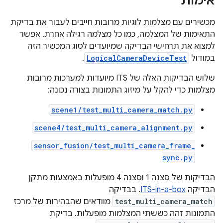
אימות
מכשירים עם מצלמות לוגיות מרובות חייבים לעבור את בדיקת
התאימות של המצלמה, כמו כל מצלמה רגילה אחרת. אפשר
למצוא את תרחישי הבדיקה שמיועדים לסוג המכשיר הזה
במודול
LogicalCameraDeviceTest
.
שלוש הבדיקות האלה של ITS מיועדות למערכות מרובות
מצלמות כדי להקל על מיזוג התמונות בצורה נכונה:
scene1/test_multi_camera_match.py
scene4/test_multi_camera_alignment.py
sensor_fusion/test_multi_camera_frame_
sync.py
הבדיקות של סצנה 1 וסצנה 4 מופעלות באמצעות מתקן
הבדיקה
ITS-in-a-box
. בבדיקה
test_multi_camera_match
מוודאים שהבהירות של מרכז
התמונות זהה כששתי המצלמות מופעלות. בדיקת