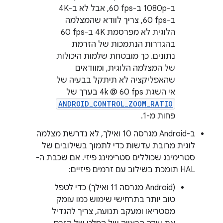
ב-1080p ב-‎60 fps, אבל לא ב-4K
ב-‎60 fps, צריך לוודא שהמצלמה
הלוגית לא מפרסמת 4K ב-‎60 fps
בהגדרות הנתמכות של הזרמת
נתונים. כך מובטחת שלמות היכולות
של המצלמה הלוגית, ומוודאים
שהאפליקציה לא תיתקל בבעיה של
אי השגת ‎4k @ 60 fps בערך של
ANDROID_CONTROL_ZOOM_RATIO
פחות מ-1.
ב-Android מגרסה 10 ואילך, לא נדרשת מצלמה
לוגית מרובת עדשות כדי לתמוך בשילובים של
סטרימינג שכוללים סטרימינג פיזי. אם שכבת ה-
HAL תומכת בשילוב עם זרמים פיזיים:
‫(Android מגרסה 11 ואילך) כדי לטפל
טוב יותר בתרחישי שימוש כמו עומק
מסטריאו ומעקב תנועה, צריך להגדיל