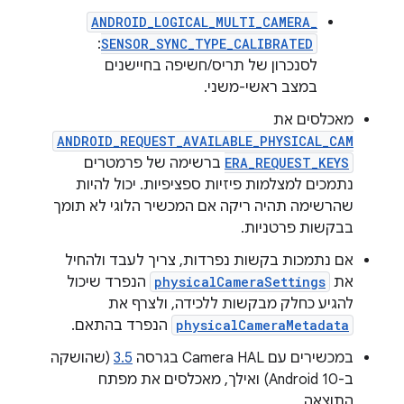
ANDROID_LOGICAL_MULTI_CAMERA_
:
SENSOR_SYNC_TYPE_CALIBRATED
לסנכרון של תריס/חשיפה בחיישנים
במצב ראשי-משני.
מאכלסים את
ANDROID_REQUEST_AVAILABLE_PHYSICAL_CAM
ERA_REQUEST_KEYS
ברשימה של פרמטרים
נתמכים למצלמות פיזיות ספציפיות. יכול להיות
שהרשימה תהיה ריקה אם המכשיר הלוגי לא תומך
בבקשות פרטניות.
אם נתמכות בקשות נפרדות, צריך לעבד ולהחיל
את
physicalCameraSettings
הנפרד שיכול
להגיע כחלק מבקשות ללכידה, ולצרף את
physicalCameraMetadata
הנפרד בהתאם.
במכשירים עם Camera HAL בגרסה
3.5
(שהושקה
ב-Android 10) ואילך, מאכלסים את מפתח
התוצאה