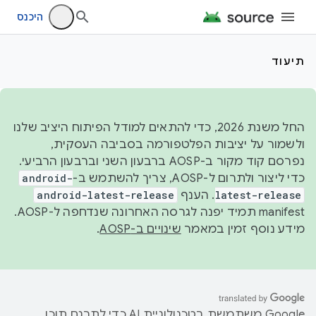
היכנס
תיעוד
החל משנת 2026, כדי להתאים למודל הפיתוח היציב שלנו
ולשמור על יציבות הפלטפורמה בסביבה העסקית,
נפרסם קוד מקור ב-AOSP ברבעון השני וברבעון הרביעי.
כדי ליצור ולתרום ל-AOSP, צריך להשתמש ב-
android-
latest-release
. הענף
android-latest-release
manifest תמיד יפנה לגרסה האחרונה שנדחפה ל-AOSP.
מידע נוסף זמין במאמר
שינויים ב-AOSP
.
‫Google משתמשת בטכנולוגיית AI כדי לתרגם תוכן