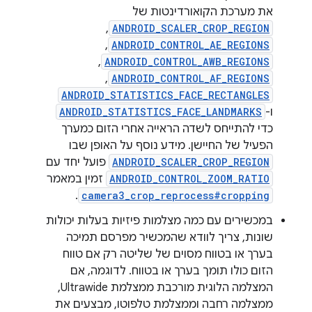
את מערכת הקואורדינטות של
ANDROID_SCALER_CROP_REGION
,‏
ANDROID_CONTROL_AE_REGIONS
,‏
ANDROID_CONTROL_AWB_REGIONS
,‏
ANDROID_CONTROL_AF_REGIONS
,‏
ANDROID_STATISTICS_FACE_RECTANGLES
ו-
ANDROID_STATISTICS_FACE_LANDMARKS
כדי להתייחס לשדה הראייה אחרי הזום כמערך
הפעיל של החיישן. מידע נוסף על האופן שבו
ANDROID_SCALER_CROP_REGION
פועל יחד עם
ANDROID_CONTROL_ZOOM_RATIO
זמין במאמר
.
camera3_crop_reprocess#cropping
במכשירים עם כמה מצלמות פיזיות בעלות יכולות
שונות, צריך לוודא שהמכשיר מפרסם תמיכה
בערך או בטווח מסוים של שליטה רק אם טווח
הזום כולו תומך בערך או בטווח. לדוגמה, אם
המצלמה הלוגית מורכבת ממצלמת Ultrawide,
ממצלמה רחבה וממצלמת טלפוטו, מבצעים את