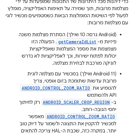
כדי ליהנות מכל היתרונות של התכונות שמופעלות על ידי
מצלמות מרובות, תוך שמירה על תאימות האפליקציה, מומלץ
לפעול לפי השיטות המומלצות הבאות כשמטמיעים מכשיר לוגי
עם מצלמות מרובות:
(Android גרסה 10 ואילך) הסתרת מצלמות משנה
פיזיות מ-
getCameraIdList
. הפעולה הזו
מצמצמת את מספר המצלמות שאפליקציות
יכולות לפתוח ישירות, וכך לאפליקציות לא נדרש
לוגיקה מורכבת לבחירת מצלמה.
(Android 11 ואילך) במכשיר עם מצלמה לוגית
מרובת עדשות שתומכת בזום אופטי, צריך
להטמיע את
ANDROID_CONTROL_ZOOM_RATIO
API ולהשתמש
ב-
ANDROID_SCALER_CROP_REGION
רק לחיתוך
יחסי הגובה-רוחב.
ANDROID_CONTROL_ZOOM_RATIO
מאפשר
למכשיר להקטין את התצוגה ולשמור על דיוק טוב
יותר. במקרה כזה, שכבת ה-HAL צריכה להתאים