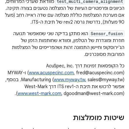
test_multi_camera_alignment
מוודאת שערכי המרווחים,
הכיוונים ופרמטרים העיוות של המצלמה נטענים בצורה תקינה.
אם מערכת המצלמות כוללת מצלמה עם שדה ראייה רחב (מעל
90 מעלות), נדרשת גרסה rev2 של תיבת ה-ITS.
Sensor_fusion
הוא מתקן בדיקה שני שמאפשר תנועה
חוזרת ומוגדרת של הטלפון, ומוודא שחותמות הזמן של
הג'ירוסקופ וחיישן התמונה זהות ושהפריימים של המצלמות
המרובות מסונכרנים.
כל הקופסאות זמינות דרך AcuSpec, Inc.
www.acuspecinc.com
(
, fred@acuspecinc.com) ו-MYWAY
www.myway.tw
Manufacturing (
, sales@myway.tw). בנוסף,
אפשר לרכוש את תיבת ה-ITS rev1 דרך West-Mark
(
www.west-mark.com
, dgoodman@west-mark.com).
שיטות מומלצות