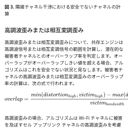
図 3.
隣接チャネル干渉における安全でないチャネルの計
算
高調波歪みまたは相互変調歪み
高調波歪みまたは相互変調歪みについて、共存エンジンは
高調波信号または相互変調信号の範囲を計算し、潜在的な
被害者チャネルとのオーバーラップ率を判定します。オー
バーラップがオーバーラップしきい値を超える場合、アル
ゴリズムはこれを安全でない状況と見なします。被害者チ
ャネルの高調波歪みまたは相互変調歪みのオーバーラップ
率の計算は、次の式で行われます。
o
v
e
r
l
a
p
=
m
i
n
(
d
i
s
t
o
r
t
i
o
n
h
i
g
h
,
v
i
c
t
i
m
h
i
g
h
)
−
m
a
x
(
d
i
s
t
o
r
t
i
o
n
l
o
w
,
高調波歪みの場合、アルゴリズムは Wi-Fi チャネルに被害
を及ぼすセル アップリンク チャネルの高調波歪みを考慮