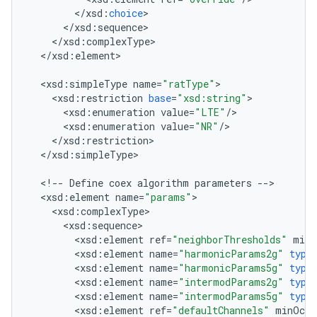
<
/
xsd
:
choice
<
/
xsd
:
sequence
<
/
xsd
:
complexType
<
/
xsd
:
element
>

<
xsd
:
simpleType
name
=
"ratType"
<
xsd
:
restriction
base
=
"xsd:string"
<
xsd
:
enumeration
value
=
"LTE"
/
<
xsd
:
enumeration
value
=
"NR"
/
<
/
xsd
:
restriction
<
/
xsd
:
simpleType
>

<
!
--
Define
coex
algorithm
parameters
--
<
xsd
:
element
name
=
"params"
<
xsd
:
complexType
<
xsd
:
sequence
<
xsd
:
element
ref
=
"neighborThresholds"
minO
<
xsd
:
element
name
=
"harmonicParams2g"
type
<
xsd
:
element
name
=
"harmonicParams5g"
type
<
xsd
:
element
name
=
"intermodParams2g"
type
<
xsd
:
element
name
=
"intermodParams5g"
type
<
xsd
:
element
ref
=
"defaultChannels"
minOccu