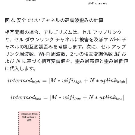
図 4.
安全でないチャネルの高調波歪みの計算
相互変調の場合、アルゴリズムは、セル アップリンク
と、セル ダウンリンク チャネルに被害を及ぼす Wi-Fi チ
ャネルの相互変調歪みを考慮します。次に、セル アップ
リンク周波数、Wi-Fi 周波数、2 つの相互変調係数
お
M
よび
に基づく相互変調値を、歪み最高値と歪み最低値
N
に代入します。
i
n
t
e
r
m
o
d
h
i
g
h
=
|
M
∗
w
i
f
h
i
g
h
+
N
∗
u
p
l
i
n
k
h
i
g
h
|
i
n
t
e
r
m
o
d
l
o
w
=
|
M
∗
w
i
f
l
o
w
+
N
∗
u
p
l
i
n
k
l
o
w
|