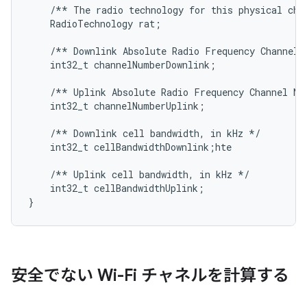
    /*
* The radio technology for this physical cha
    RadioTechnology rat;
    /*
* Downlink Absolute Radio Frequency Channel 
    int32_t channelNumberDownlink;
    /*
* Uplink Absolute Radio Frequency Channel Nu
    int32_t channelNumberUplink;
    /*
* Downlink cell bandwidth, in kHz 
*/
    int32_t cellBandwidthDownlink;hte
    /*
* Uplink cell bandwidth, in kHz */

    int32_t cellBandwidthUplink;

安全でない Wi-Fi チャネルを計算する