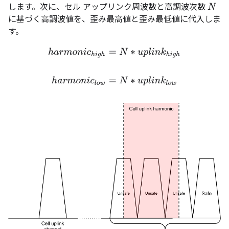
します。次に、セル アップリンク周波数と高調波次数
N
に基づく高調波値を、歪み最高値と歪み最低値に代入しま
す。
h
a
r
m
o
n
i
c
h
i
g
h
=
N
∗
u
p
l
i
n
k
h
i
g
h
h
a
r
m
o
n
i
c
l
o
w
=
N
∗
u
p
l
i
n
k
l
o
w