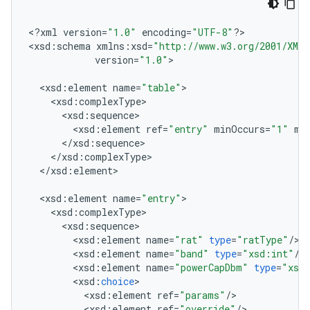
<
?
xml
version
=
"1.0"
encoding
=
"UTF-8"
?
>

<
xsd
:
schema
xmlns
:
xsd
=
"http://www.w3.org/2001/XML
version
=
"1.0"
>

<
xsd
:
element
name
=
"table"
<
xsd
:
complexType
<
xsd
:
sequence
<
xsd
:
element
ref
=
"entry"
minOccurs
=
"1"
ma
<
/
xsd
:
sequence
<
/
xsd
:
complexType
<
/
xsd
:
element
>

<
xsd
:
element
name
=
"entry"
<
xsd
:
complexType
<
xsd
:
sequence
<
xsd
:
element
name
=
"rat"
type
=
"ratType"
/
<
xsd
:
element
name
=
"band"
type
=
"xsd:int"
/
<
xsd
:
element
name
=
"powerCapDbm"
type
=
"xsd
<
xsd
:
choice
<
xsd
:
element
ref
=
"params"
/
<
xsd
:
element
ref
=
"override"
/