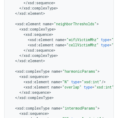
<
/
xsd
:
sequence
<
/
xsd
:
complexType
<
/
xsd
:
element
>

<
xsd
:
element
name
=
"neighborThresholds"
<
xsd
:
complexType
<
xsd
:
sequence
<
xsd
:
element
name
=
"wifiVictimMhz"
type
=
"xs
<
xsd
:
element
name
=
"cellVictimMhz"
type
=
"xs
<
/
xsd
:
sequence
<
/
xsd
:
complexType
<
/
xsd
:
element
>

<
xsd
:
complexType
name
=
"harmonicParams"
<
xsd
:
sequence
<
xsd
:
element
name
=
"N"
type
=
"xsd:int"
/
<
xsd
:
element
name
=
"overlap"
type
=
"xsd:int"
/
<
/
xsd
:
sequence
<
/
xsd
:
complexType
>

<
xsd
:
complexType
name
=
"intermodParams"
<
xsd
:
sequence