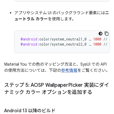
アプリやシステム UI のバックグラウンド要素には
ニ
ュートラル カラー
を使用します。
@android
:
color
/
system_neutral1_0
…
1000
//
mo
@android
:
color
/
system_neutral2_0
…
1000
//
us
Material You での色のマッピング方法と、SysUI での API
の使用方法については、下記の
参考情報
をご覧ください。
ステップ 5: AOSP Wallpaper
Picker 実装にダイ
ナミック カラー オプションを追加する
Android 13 以降のビルド