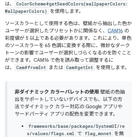
は、
ColorScheme#getSeedColors(wallpaperColors:
WallpaperColors)
を使用します。
ソースカラーとして使用する色は、壁紙から抽出した色か
ユーザーが選択したプリセットかに関係なく、
CAM16
の
彩度値が 5 以上である必要があります。これにより、単色
のソースカラーを 65 色調に変換する際に、微妙なダーク
トーンの影響でユーザーが選択しづらくなるのを防ぐこと
ができます。CAM16 で色を読み取って調整するに
は、
Cam#fromInt
または
Cam#getInt
を使用します。
非ダイナミック カラーパレットの使用
壁紙の色抽
出をサポートしていないデバイスでも、以下の方
法でダイナミック カラー対応の Google アプリや
サードパーティ アプリの配色を変更できます。
frameworks/base/packages/SystemUI/re
s/values/flags.xml
で
flag_monet
を無