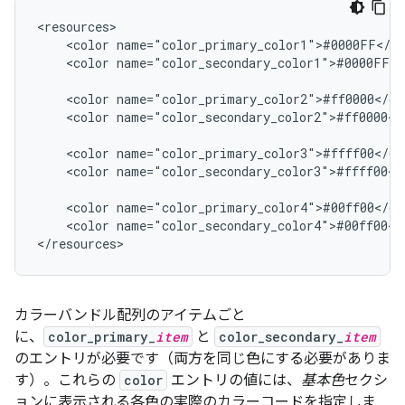
<resources>

    <color name="color_primary_color1">#0000FF</co
    <color name="color_secondary_color1">#0000FF</c
    <color name="color_primary_color2">#ff0000</col
    <color name="color_secondary_color2">#ff0000</c
    <color name="color_primary_color3">#ffff00</col
    <color name="color_secondary_color3">#ffff00</c
    <color name="color_primary_color4">#00ff00</col
    <color name="color_secondary_color4">#00ff00</c
カラーバンドル配列のアイテムごと
に、
color_primary_
item
と
color_secondary_
item
のエントリが必要です（両方を同じ色にする必要がありま
す）。これらの
color
エントリの値には、
基本色
セクシ
ョンに表示される各色の実際のカラーコードを指定しま