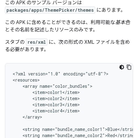
この APK のサンプル バージョンは
packages/apps/ThemePicker/themes
にあります。
この APK に含めることができるのは、利用可能な
基本色
とその名前を記述したリソースのみです。
スタブの
res/xml
に、次の形式の XML ファイルを含め
る必要があります。
<?xml version="1.0" encoding="utf-8"?>

<resources>

    <array name="color_bundles">

        <item>color1</item>

        <item>color2</item>

        <item>color3</item>

        <item>color4</item>

    </array>

    <string name="bundle_name_color1">Blue</string>
    <string name="bundle_name_color2">Red</string>
