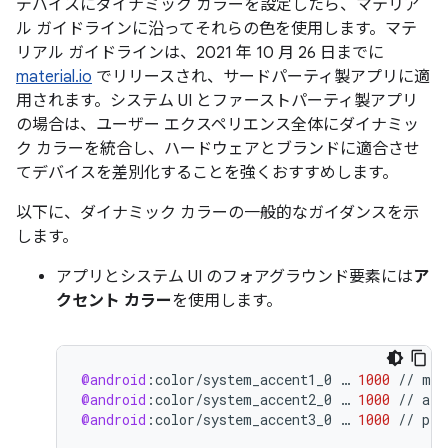
デバイスにダイナミック カラーを設定したら、マテリア
ル ガイドラインに沿ってそれらの色を使用します。マテ
リアル ガイドラインは、2021 年 10 月 26 日までに
material.io
でリリースされ、サードパーティ製アプリに適
用されます。システム UI とファーストパーティ製アプリ
の場合は、ユーザー エクスペリエンス全体にダイナミッ
ク カラーを統合し、ハードウェアとブランドに適合させ
てデバイスを差別化することを強くおすすめします。
以下に、ダイナミック カラーの一般的なガイダンスを示
します。
アプリとシステム UI のフォアグラウンド要素には
ア
クセント カラー
を使用します。
@android
:
color
/
system_accent1_0
…
1000
//
mos
@android
:
color
/
system_accent2_0
…
1000
//
alt
@android
:
color
/
system_accent3_0
…
1000
//
pla