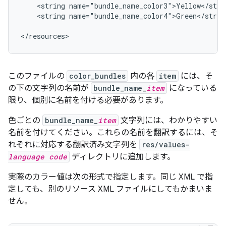
    <string name="bundle_name_color3">Yellow</strin
    <string name="bundle_name_color4">Green</string
このファイルの
color_bundles
内の各
item
には、そ
の下の文字列の名前が
bundle_name_
item
になっている
限り、個別に名前を付ける必要があります。
色ごとの
bundle_name_
item
文字列には、わかりやすい
名前を付けてください。これらの名前を翻訳するには、そ
れぞれに対応する翻訳済み文字列を
res/values-
language code
ディレクトリに追加します。
実際のカラー値は次の形式で指定します。同じ XML で指
定しても、別のリソース XML ファイルにしてもかまいま
せん。