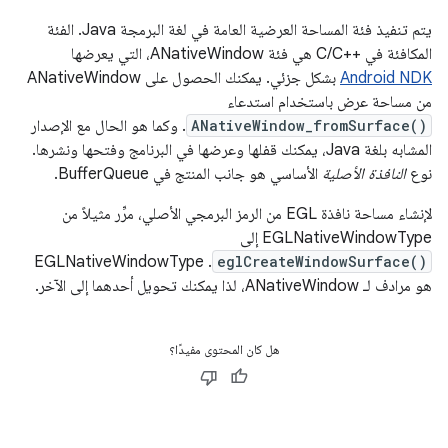
يتم تنفيذ فئة المساحة العرضية العامة في لغة البرمجة Java. الفئة
المكافئة في C/C++‎ هي فئة ANativeWindow، التي يعرضها
Android NDK
بشكل جزئي. يمكنك الحصول على ANativeWindow
من مساحة عرض باستخدام استدعاء
ANativeWindow_fromSurface()
. وكما هو الحال مع الإصدار
المشابه بلغة Java، يمكنك قفلها وعرضها في البرنامج وفتحها ونشرها.
نوع
النافذة الأصلية
الأساسي هو جانب المنتج في BufferQueue.
لإنشاء مساحة نافذة EGL من الرمز البرمجي الأصلي، مرِّر مثيلاً من
EGLNativeWindowType إلى
. ‫EGLNativeWindowType
eglCreateWindowSurface()
هو مرادف لـ ANativeWindow، لذا يمكنك تحويل أحدهما إلى الآخر.
هل كان المحتوى مفيدًا؟