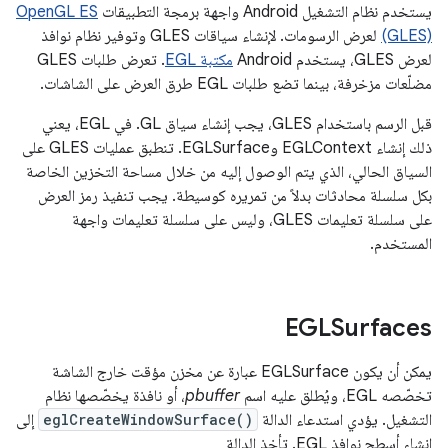
يستخدم نظام التشغيل Android واجهة برمجة التطبيقات
OpenGL ES
(GLES)
لعرض الرسومات. لإنشاء سياقات GLES وتوفير نظام نوافذ
لعرض GLES، يستخدم Android
مكتبة EGL
. تعرض طلبات GLES
مضلّعات مزخرفة، بينما تضع طلبات EGL طرق العرض على الشاشات.
قبل الرسم باستخدام GLES، يجب إنشاء سياق GL. في EGL، يعني
ذلك إنشاء EGLContext وEGLSurface. تنطبق عمليات GLES على
السياق الحالي، الذي يتم الوصول إليه من خلال مساحة التخزين الخاصة
بكل سلسلة محادثات بدلاً من تمريره كوسيطة. يجب تنفيذ رمز العرض
على سلسلة تعليمات GLES، وليس على سلسلة تعليمات واجهة
المستخدم.
EGLSurfaces
يمكن أن يكون EGLSurface عبارة عن مخزن مؤقت خارج الشاشة
تخصّصه EGL، ويُطلق عليه اسم
pbuffer
، أو نافذة يخصّصها نظام
التشغيل. يؤدي استدعاء الدالة
eglCreateWindowSurface()
إلى
إنشاء أسطح نوافذ EGL. تأخذ الدالة