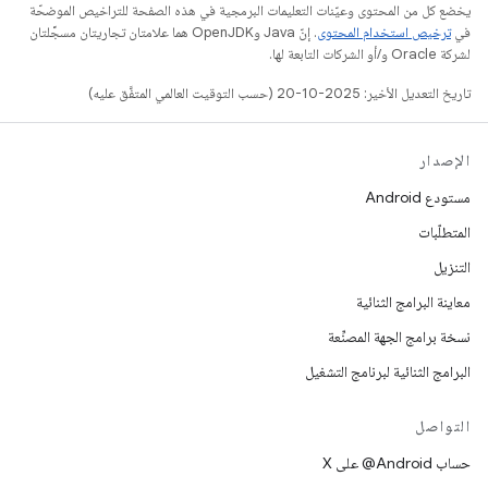
يخضع كل من المحتوى وعيّنات التعليمات البرمجية في هذه الصفحة للتراخيص الموضحّة
في
ترخيص استخدام المحتوى
. إنّ Java وOpenJDK هما علامتان تجاريتان مسجَّلتان
لشركة Oracle و/أو الشركات التابعة لها.
تاريخ التعديل الأخير: 2025-10-20 (حسب التوقيت العالمي المتفَّق عليه)
الإصدار
مستودع Android
المتطلّبات
التنزيل
معاينة البرامج الثنائية
نسخة برامج الجهة المصنِّعة
البرامج الثنائية لبرنامج التشغيل
التواصل
حساب ‎@Android على X