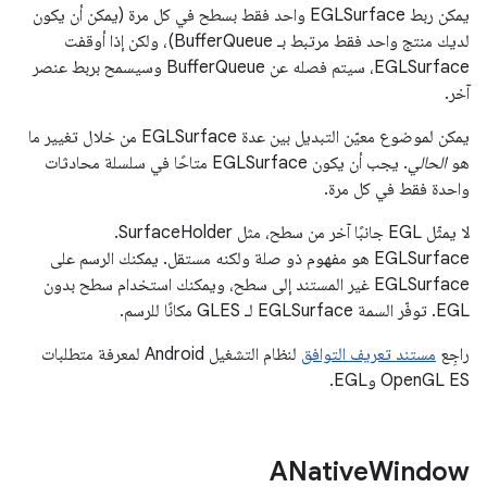
يمكن ربط EGLSurface واحد فقط بسطح في كل مرة (يمكن أن يكون
لديك منتج واحد فقط مرتبط بـ BufferQueue)، ولكن إذا أوقفت
EGLSurface، سيتم فصله عن BufferQueue وسيسمح بربط عنصر
آخر.
يمكن لموضوع معيّن التبديل بين عدة EGLSurface من خلال تغيير ما
هو
الحالي
. يجب أن يكون EGLSurface متاحًا في سلسلة محادثات
واحدة فقط في كل مرة.
لا يمثّل EGL جانبًا آخر من سطح، مثل SurfaceHolder.
‫EGLSurface هو مفهوم ذو صلة ولكنه مستقل. يمكنك الرسم على
EGLSurface غير المستند إلى سطح، ويمكنك استخدام سطح بدون
EGL. توفّر السمة EGLSurface لـ GLES مكانًا للرسم.
راجِع
مستند تعريف التوافق
لنظام التشغيل Android لمعرفة متطلبات
OpenGL ES وEGL.
ANative
Window