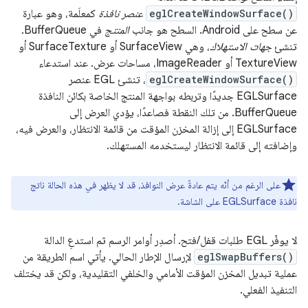
eglCreateWindowSurface()
عنصر نافذة
كمعلَمة، وهو عبارة
عن سطح على Android. السطح هو جانب
المنتج
في BufferQueue.
تنشئ
جهات الاستهلاك
، وهي SurfaceView أو SurfaceTexture أو
TextureView أو ImageReader، مساحات عرض. عند استدعاء
eglCreateWindowSurface()
، تنشئ EGL عنصر
EGLSurface جديدًا وتربطه بواجهة المنتج الخاصة بكائن النافذة
BufferQueue. من تلك النقطة فصاعدًا، يؤدي العرض إلى
EGLSurface إلى إزالة المخزن المؤقت من قائمة الانتظار، والعرض فيه،
وإضافته إلى قائمة الانتظار ليستخدمه المستهلك.
على الرغم من أنّه يتم عادةً عرض النوافذ، قد لا يظهر في هذه الحالة ناتج
نافذة EGLSurface على الشاشة.
لا يوفّر EGL طلبات قفل/فتح. أصدِر أوامر الرسم ثم استدعِ الدالة
eglSwapBuffers()
لإرسال الإطار الحالي. يأتي اسم الطريقة من
عملية تبديل المخزن المؤقت الأمامي والخلفي التقليدية، ولكن قد يختلف
التنفيذ الفعلي.