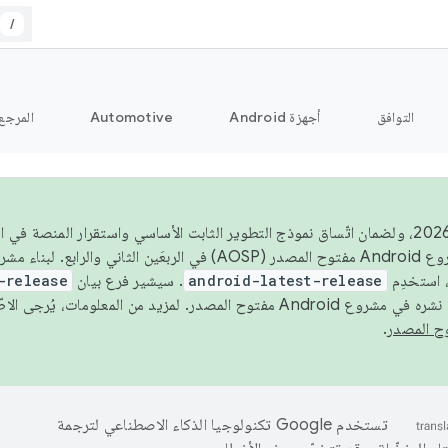
/
التوافق
أجهزة Android
Automotive
المرجع
اعتبارًا من عام 2026، ولضمان اتّساق نموذج التطوير الثابت الأساسي واستقرار المنصة
 استخدِم
android-latest-release
. سيشير فرع بيان
-release
ح المصدر. لمزيد من المعلومات، يُرجى الاطّلاع على
.
تستخدم Google تكنولوجيا الذكاء الاصطناعي لترجمة