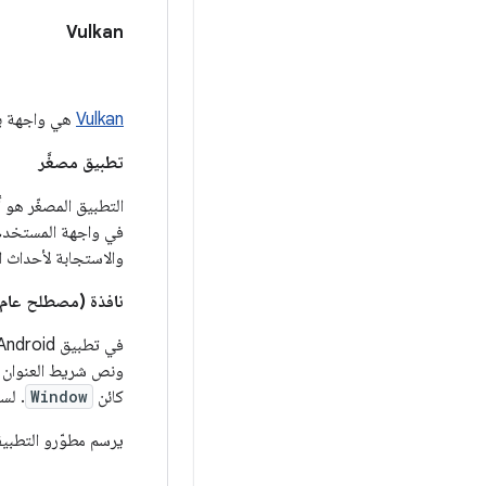
Vulkan
Vulkan
هي واجهة برم
تطبيق مصغَّر
التطبيق المصغّر هو 
في واجهة المستخدم، م
والاستجابة لأحداث ا
نافذة (مصطلح عام
في تطبيق Android، النافذة هي عنصر مشتق من
ونص شريط العنوان وا
كائن
Window
. لس
يرسم مطوّرو التطبي