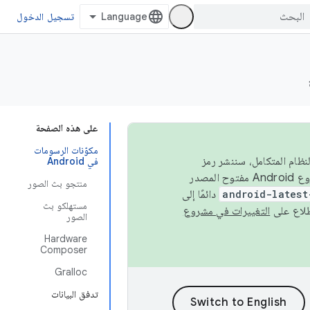
تسجيل الدخول
على هذه الصفحة
مكوّنات الرسومات
 في النظام المتكامل، سننشر رمز
في Android
المصدر في مشروع Android مفتوح المصدر (AOSP) في الربعَين الثاني والرابع. لبناء مشروع Android مفتوح المصدر
منتجو بث الصور
android-latest
دائمًا إلى
مستهلكو بث
التغييرات في مشروع
الصور
Hardware
Composer
Gralloc
تدفق البيانات