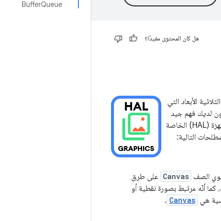
BufferQueue
هل كان المحتوى مفيدًا؟
والثلاثية الأبعاد التي
كون لديك فهم جيد
لطريقة عمل واجهات برمجة التطبيقات هذه على مستوى أعلى. تقدّم هذه الصفحة طبقة تجريد الأجهزة (HAL) الخاصة
صطلحات التالية:
توي الصف
Canvas
على طرق
كما أنّه مرتبط بصورة نقطية أو
اسية هي
Canvas
.