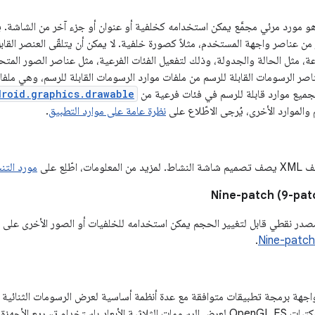
 هو مورد مرئي مجمَّع يمكن استخدامه كخلفية أو عنوان أو جزء آخر من الشاشة. 
ن عناصر واجهة المستخدم، مثلاً كصورة خلفية. لا يمكن أن يتلقّى العنصر القابل 
مثل الحالة والجدولة، وذلك لتفعيل الفئات الفرعية، مثل عناصر الصور المتحر
ميع موارد قابلة للرسم في فئات فرعية من
droid.graphics.drawable
م والموارد الأخرى، يُرجى الاطّلاع على
نظرة عامة على موارد التطبيق
.
اطّلِع على
مورد التن
Nine-patch (9-pat
Nine- هي مصدر نقطي قابل لتغيير الحجم يمكن استخدامه للخلفيات أو الصور الأخرى على 
.
Nine-patch
Open هي واجهة برمجة تطبيقات متوافقة مع عدة أنظمة أساسية لعرض الرسومات الثنائية وا
التشغيل Android مكتبات OpenGL ES لعرض الرسومات الثلاثية الأبعاد باستخدام تسريع