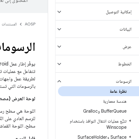
المحتوى إلى لغ
إمكانية التوصيل
AOSP
المستندات
البيانات
الرسوما
عرض
الخطوط
تتفاعل مع عمليات تن
الرسومات
بالرسومات التي تستند
نظرة عامة
لوحة العرض (مصطل
هندسة معمارية
اللوحة هي سطح رسم 
Queue وGralloc
Buffer
للرسم العادي على ال
تتبُّع عمليات انتقال النوافذ باستخدام
سطح. اللوحة القماشي
Winscope
Surface وSurface
Holder
قابل للرسم