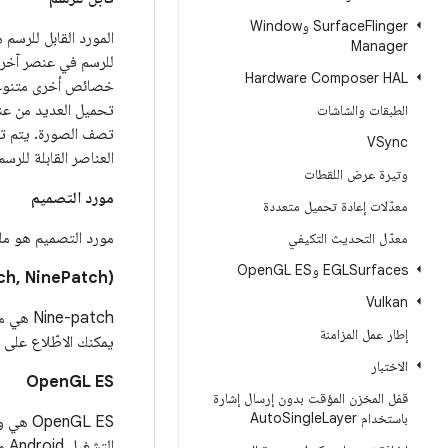
Flinger وWindow
Surface
المورد القابل للرسم
Manager
للرسم في عنصر آخر م
Hardware Composer HAL
خصائص أخرى متنوعة، 
الطبقات والشاشات
تصف الصورة. يتم تج
VSync
العناصر القابلة للرس
وتيرة عرض اللقطات
مورد التصميم
معدّلات إعادة تحميل متعددة
مورد التصميم هو ملف XML يصف تصميم شاشة النشاط. لمزيد من المعلومات، 
معدّل التحديث التكيفي
EGLSurfaces وOpen
GL ES
ch, NinePatch)
Vulkan
‫patch
إطار عمل المزامنة
يمكنك الاطّلاع على
الاختبار
OpenGL ES
قفل المخزن المؤقت بدون إرسال إشارة
باستخدام Auto
Layer
Single
‫GL ES