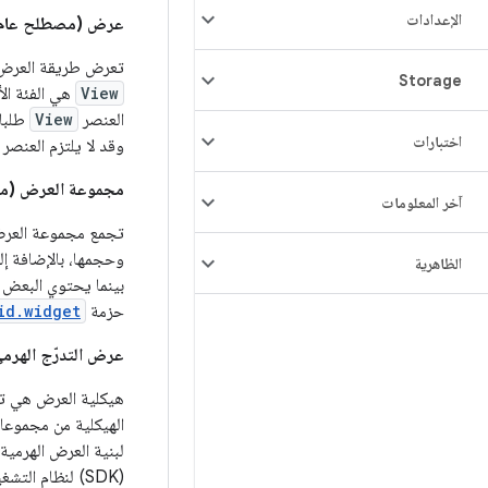
الإعدادات
عرض (مصطلح عام
تعرض طريقة العرض م
Storage
View
هي الفئة الأ
العنصر
View
طلبات
اختبارات
وقد لا يلتزم العنصر 
مجموعة العرض (م
آخر المعلومات
تجمع مجموعة العرض
وحجمها، بالإضافة 
الظاهرية
بينما يحتوي البعض ا
حزمة
id.widget
عرض التدرّج الهرم
هيكلية العرض هي تر
الهيكلية من مجموع
لبنية العرض الهرمي
(SDK) لنظام التشغيل Android.