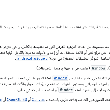
جة تطبيقات متوافقة مع عدة أنظمة أساسية تتطلّب موارد قليلة للرسومات الثلاثي
أحد مجموعة من الفئات الفرعية للعرض التي تم تنفيذها بالكامل، والتي تعرض ع
ثل مربّع نص أو قائمة منبثقة. بما أنّ إحدى الأدوات مدمجة بالكامل، فإنّها تتع
لشاشة. تتوفّر التطبيقات المصغّرة في حزمة
android.widget
.
)،
Window
(عنصر في واجهة برمجة التطبيقات)
Window
الفئة المجردة التي تحدد عناصر النافذ
لموقع الجغرافي ومحتوى القوائم. تستخدم مربّعات الحوار والأنشطة عملية تنف
ت بحاجة إلى تنفيذ الفئة
Window
أو استخدام النوافذ في تطبيقك.
قات الصور على الشاشة بثلاث طرق: باستخدام
Canvas
أو
OpenGL ES
أو
an