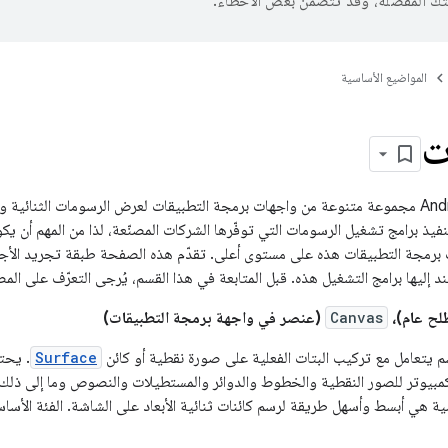
تك المفضّلة، وقد تتضمّن بعض الأخطاء.
المواضيع الأساسية
ت
يوفّر إطار عمل Android مجموعة متنوعة من واجهات برمجة التطبيقات لعرض الرسومات الثنائية 
فيذ برامج تشغيل الرسومات التي توفّرها الشركات المصنّعة، لذا من المهم أن ي
 إليها برامج التشغيل هذه. قبل المتابعة في هذا القسم، يُرجى التعرّف على الم
ح عام)،
Canvas
(عنصر في واجهة برمجة التطبيقات)
يتعامل مع تركيب البتات الفعلية على صورة نقطية أو كائن
Surface
. يح
كمبيوتر للصور النقطية والخطوط والدوائر والمستطيلات والنصوص وما إلى ذلك، 
ة هي أبسط وأسهل طريقة لرسم كائنات ثنائية الأبعاد على الشاشة. الفئة الأس