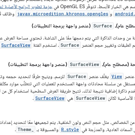
ي الخيار الأبسط. تتوفّر OpenGL ES في
حزمة تطوير البرامج الأصلية لنظام oid (NDK
android
و
javax.microedition.khronos.opengles
وظائف OpenGL ES.
طلح عام)،
Surface
(عنصر واجهة برمجة التطبيقات)
 من وحدات الذاكرة التي يتم دمجها معًا على الشاشة. تحتوي مساحة العرض على
 الطبقات وتغيير حجم العنصر
Surface
. استخدِم الفئة
SurfaceView
حة (مصطلح عام)،
SurfaceView
(عنصر واجهة برمجة التطبيقات)
View
يغلّف عنصر
Surface
للرسم، ويتيح طرقًا لتحديد حجمه وتن
تقل عن سلسلة محادثات واجهة المستخدم للعمليات التي تتطلّب موارد مكثّفة، 
ستخدم ذاكرة إضافية نتيجة لذلك. تتيح طريقة العرض السطحية استخدام كل من
SurfaceView
هي
SurfaceView
.
 الخصائص، مثل حجم النص ولون الخلفية، يتم تجميعها معًا لتحديد إعدادات ا
R.style
والمسبوقة بـ
Theme_
.