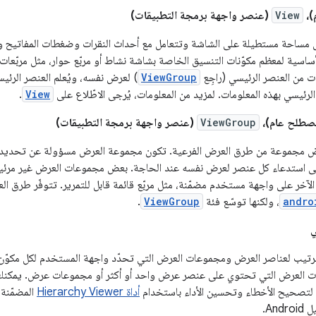
)،
View
(عنصر واجهة برمجة التطبيقات)
ساحة مستطيلة على الشاشة وتتعامل مع أحداث النقرات وضغطات المفاتيح وغي
ساسية لمعظم مكوّنات التنسيق الخاصة بشاشة نشاط أو مربّع حوار، مثل مربّعات 
 من العنصر الرئيسي (راجِع
ViewGroup
) لعرض نفسه، ويُعلم العنصر الرئي
الرئيسي بهذه المعلومات. لمزيد من المعلومات، يُرجى الاطّلاع على
View
.
صطلح عام)،
ViewGroup
(عنصر واجهة برمجة التطبيقات)
 مجموعة من طرق العرض الفرعية. تكون مجموعة العرض مسؤولة عن تحديد 
إلى استدعاء كل عنصر لعرض نفسه عند الحاجة. بعض مجموعات العرض غير مر
لآخر على واجهة مستخدم مضمّنة، مثل مربّع قائمة قابل للتمرير. تتوفّر طرق 
andro
، ولكنها توسّع فئة
ViewGroup
.
ي
تيب لعناصر العرض ومجموعات العرض التي تحدّد واجهة المستخدم لكل مكوّن م
ات العرض التي تحتوي على عنصر عرض واحد أو أكثر أو مجموعات عرض. يمكن
ة لتصحيح الأخطاء وتحسين الأداء باستخدام
أداة Hierarchy Viewer
المضمّنة 