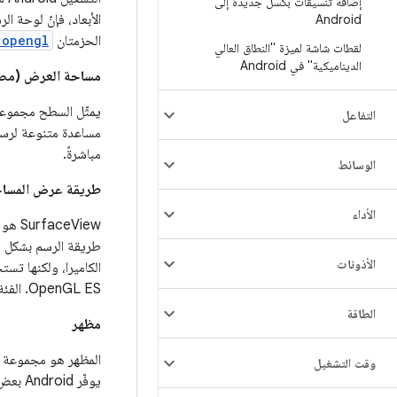
إضافة تنسيقات بكسل جديدة إلى
الأبعاد، فإنّ لوحة الرسم ه
Android
الحزمتان
.opengl
لقطات شاشة لميزة "النطاق العالي
الديناميكية" في Android
مساحة العرض (مص
يمثّل السطح مجموعة
التفاعل
مساعدة متنوعة لرسم
مباشرةً.
الوسائط
طريقة عرض المسا
الأداء
SurfaceView هو عنصر
طريقة الرسم بشكل مس
الأذونات
الكاميرا، ولكنها ت
OpenGL ES. الفئة الأساسية لكائن
الطاقة
مظهر
المظهر هو مجموعة من
وقت التشغيل
يوفّر Android بعض السمات العادية، والمدرَجة في