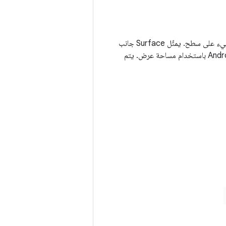
بغض النظر عن واجهة برمجة التطبيقات التي يستخدمها المطوّرون لعرض المحتوى، يتم عرض كل شيء على سطح. يمثّل Surface جانب
المنتج في قائمة انتظار مؤقتة يستهلكها SurfaceFlinger غالبًا. يتم إنشاء كل نافذة على منصة Android باستخدام مساحة عرض. يتم