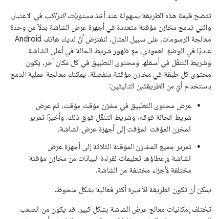
تتضح قيمة هذه الطريقة بسهولة عند أخذ
مستويات التراكب
في الاعتبار،
والتي تدمج مخازن مؤقتة متعددة في أجهزة عرض الشاشة بدلاً من وحدة
معالجة الرسومات. على سبيل المثال، لنفترض أنّ لديك هاتف Android
عاديًا في الوضع العمودي، مع ظهور شريط الحالة في أعلى الشاشة
وشريط التنقّل في أسفلها ومحتوى التطبيق في كل مكان آخر. يكون
محتوى كل طبقة في مخازن مؤقتة منفصلة. يمكنك معالجة عملية الدمج
باستخدام أيّ من الطريقتَين التاليتَين:
عرض محتوى التطبيق في مخزن مؤقت مؤقت، ثم عرض
شريط الحالة فوقه، وشريط التنقّل فوق ذلك، وأخيرًا تمرير
المخزن المؤقت المؤقت إلى أجهزة عرض الشاشة.
تمرير جميع المخازن المؤقتة الثلاثة إلى أجهزة عرض
الشاشة وإعطاؤها تعليمات لقراءة البيانات من مخازن مؤقتة
مختلفة لأجزاء مختلفة من الشاشة.
يمكن أن تكون الطريقة الأخيرة أكثر فعالية بشكل ملحوظ.
تختلف إمكانيات معالج عرض الشاشة بشكل كبير. قد يكون من الصعب