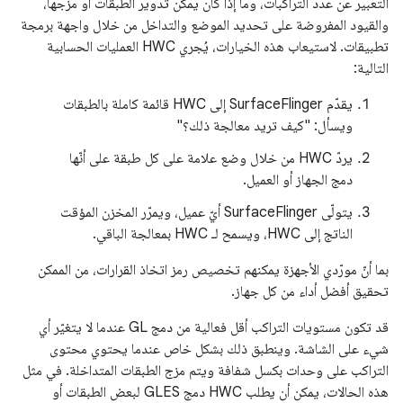
التعبير عن عدد التراكبات، وما إذا كان يمكن تدوير الطبقات أو مزجها،
والقيود المفروضة على تحديد الموضع والتداخل من خلال واجهة برمجة
تطبيقات. لاستيعاب هذه الخيارات، يُجري HWC العمليات الحسابية
التالية:
يقدّم SurfaceFlinger إلى HWC قائمة كاملة بالطبقات
ويسأل: "كيف تريد معالجة ذلك؟"
يردّ HWC من خلال وضع علامة على كل طبقة على أنّها
دمج الجهاز أو العميل.
يتولّى SurfaceFlinger أيّ عميل، ويمرّر المخزن المؤقت
الناتج إلى HWC، ويسمح لـ HWC بمعالجة الباقي.
بما أنّ مورّدي الأجهزة يمكنهم تخصيص رمز اتخاذ القرارات، من الممكن
تحقيق أفضل أداء من كل جهاز.
قد تكون مستويات التراكب أقل فعالية من دمج GL عندما لا يتغيّر أي
شيء على الشاشة. وينطبق ذلك بشكل خاص عندما يحتوي محتوى
التراكب على وحدات بكسل شفافة ويتم مزج الطبقات المتداخلة. في مثل
هذه الحالات، يمكن أن يطلب HWC دمج GLES لبعض الطبقات أو