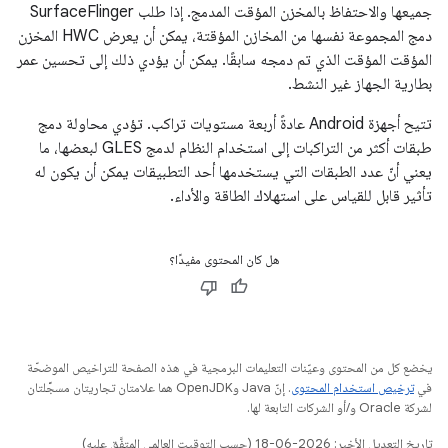
جميعها والاحتفاظ بالمخزن المؤقت المدمج. إذا طلب SurfaceFlinger
دمج المجموعة نفسها من المخازن المؤقتة، يمكن أن يعرض HWC المخزن
المؤقت المؤقت الذي تم دمجه سابقًا. يمكن أن يؤدي ذلك إلى تحسين عمر
بطارية الجهاز غير النشط.
تتيح أجهزة Android عادةً أربعة مستويات تراكب. تؤدي محاولة دمج
طبقات أكثر من التراكبات إلى استخدام النظام لدمج GLES لبعضها، ما
يعني أنّ عدد الطبقات التي يستخدمها أحد التطبيقات يمكن أن يكون له
تأثير قابل للقياس على استهلاك الطاقة والأداء.
هل كان المحتوى مفيدًا؟
يخضع كل من المحتوى وعيّنات التعليمات البرمجية في هذه الصفحة للتراخيص الموضحّة
في
ترخيص استخدام المحتوى
. إنّ Java وOpenJDK هما علامتان تجاريتان مسجَّلتان
لشركة Oracle و/أو الشركات التابعة لها.
تاريخ التعديل الأخير: 2026-06-18 (حسب التوقيت العالمي المتفَّق عليه)