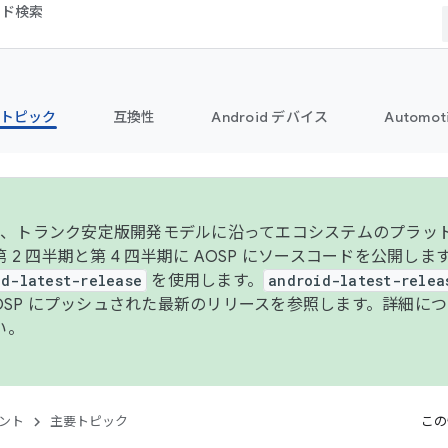
コード検索
トピック
互換性
Android デバイス
Automot
年より、トランク安定版開発モデルに沿ってエコシステムのプラ
 2 四半期と第 4 四半期に AOSP にソースコードを公開しま
id-latest-release
を使用します。
android-latest-relea
AOSP にプッシュされた最新のリリースを参照します。詳細に
い。
ント
主要トピック
この