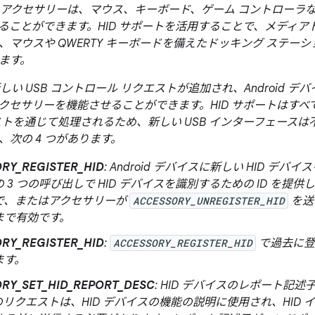
2 アクセサリーは、マウス、キーボード、ゲーム コントローラな
ることができます。HID サポートを活用することで、メディアド
、マウスや QWERTY キーボードを備えたドッキング ステー
ます。
新しい USB コントロール リクエストが追加され、Android デバイ
クセサリーを機能させることができます。HID サポートはすべて
ストを通じて処理されるため、新しい USB インターフェース
、次の 4 つがあります。
RY_REGISTER_HID
: Android デバイスに新しい HID 
 3 つの呼び出しで HID デバイスを識別するための ID を提供しま
で、またはアクセサリーが
ACCESSORY_UNREGISTER_HID
を送
まで有効です。
RY_REGISTER_HID
:
ACCESSORY_REGISTER_HID
で過去に登録
ます。
RY_SET_HID_REPORT_DESC
: HID デバイスのレポート記述子
リクエストは、HID デバイスの機能の説明に使用され、HID イベン