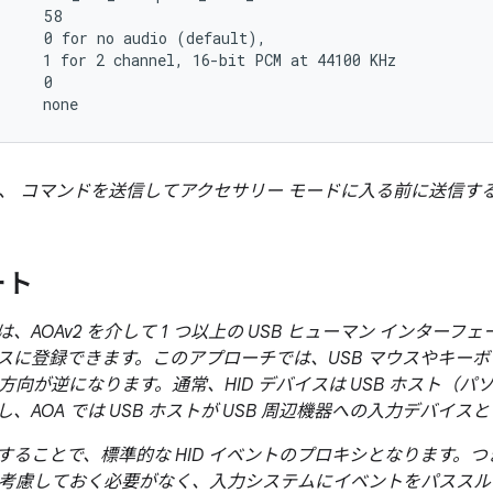
     58

     0 for no audio (default),

     1 for 2 channel, 16-bit PCM at 44100 KHz

     0

、 コマンドを送信してアクセサリー モードに入る前に送信す
ート
、AOAv2 を介して 1 つ以上の USB ヒューマン インターフェ
デバイスに登録できます。このアプローチでは、USB マウスやキーボー
方向が逆になります。通常、HID デバイスは USB ホスト（
、AOA では USB ホストが USB 周辺機器への入力デバイ
ートすることで、標準的な HID イベントのプロキシとなります
考慮しておく必要がなく、入力システムにイベントをパススル