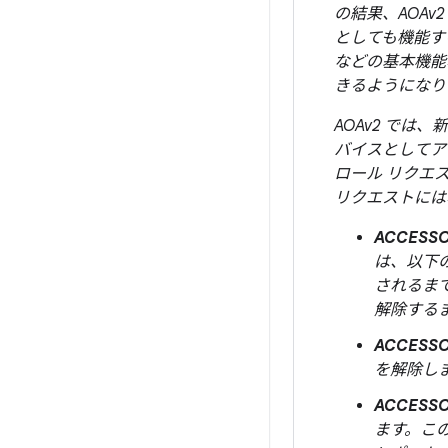
の結果、AOAv
としても機能す
などの基本機能
きるようになり
AOAv2 では、
バイスとしてア
ロール リクエ
リクエストには
ACCESSO
は、以下の
されるま
解除する
ACCESSO
を解除し
ACCESSO
ます。この