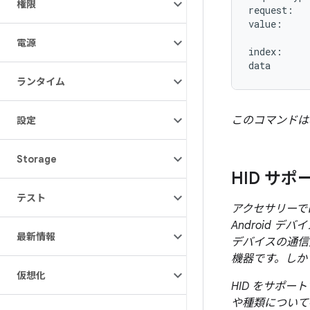
権限
request:   
value:     
           
電源
index:     
ランタイム
このコマンドは
設定
Storage
HID サポ
テスト
アクセサリーでは
Android 
最新情報
デバイスの通信
機器です。しかし
仮想化
HID をサポ
や種類について