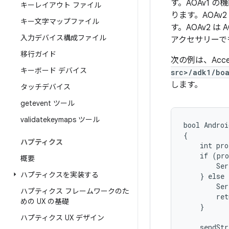
す。AOAv1 
キーレイアウト ファイル
ります。AOA
キー文字マップファイル
す。AOAv2 
入力デバイス構成ファイル
アクセサリーでも
移行ガイド
次の例は、Accesso
キーボード デバイス
src>/adk1/boa
します。
タッチデバイス
getevent ツール
validatekeymaps ツール
bool Androi
{

ハプティクス
    int pro
    if (pro
概要
        Ser
ハプティクスを実装する
    } else {
        Ser
ハプティクス フレームワークのた
        ret
めの UX の基礎
    }

ハプティクス UX デザイン
    sendStr