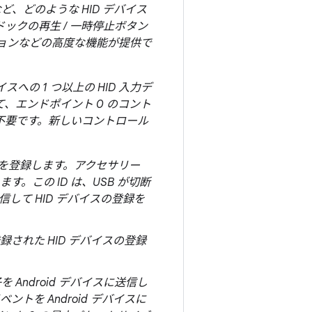
ど、どのような HID デバイス
ックの再生 / 一時停止ボタン
ションなどの高度な機能が提供で
スへの 1 つ以上の HID 入力デ
、エンドポイント 0 のコント
は不要です。新しいコントロール
デバイスを登録します。アクセサリー
す。この ID は、USB が切断
信して HID デバイスの登録を
された HID デバイスの登録
を Android デバイスに送信し
トを Android デバイスに