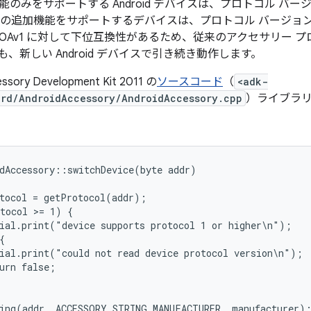
の機能のみをサポートする Android デバイスは、プロトコル バ
v2 の追加機能をサポートするデバイスは、プロトコル バージョ
は AOAv1 に対して下位互換性があるため、従来のアクセサリー
、新しい Android デバイスで引き続き動作します。
ry Development Kit 2011 の
ソースコード
（
<adk-
rd/AndroidAccessory/AndroidAccessory.cpp
）ライブラリ
dAccessory::switchDevice(byte addr)

tocol = getProtocol(addr);

tocol >= 1) {

ial.print("device supports protocol 1 or higher\n");



ial.print("could not read device protocol version\n");

urn false;

ing(addr, ACCESSORY_STRING_MANUFACTURER, manufacturer);