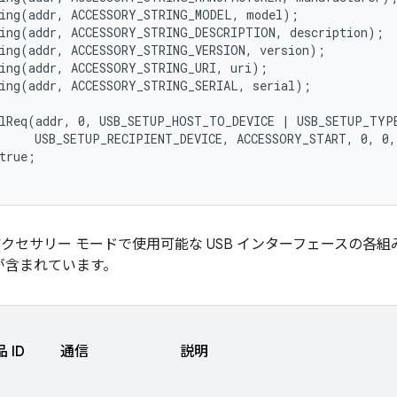
ing(addr, ACCESSORY_STRING_MODEL, model);

ing(addr, ACCESSORY_STRING_DESCRIPTION, description);

ing(addr, ACCESSORY_STRING_VERSION, version);

ing(addr, ACCESSORY_STRING_URI, uri);

ing(addr, ACCESSORY_STRING_SERIAL, serial);

rlReq(addr, 0, USB_SETUP_HOST_TO_DEVICE | USB_SETUP_TYPE
     USB_SETUP_RECIPIENT_DEVICE, ACCESSORY_START, 0, 0,
true;

、アクセサリー モードで使用可能な USB インターフェースの各組
 が含まれています。
 ID
通信
説明