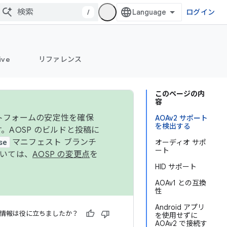
/
ログイン
ive
リファレンス
このページの内
容
ットフォームの安定性を確保
AOAv2 サポート
を検出する
す。AOSP のビルドと投稿に
se
マニフェスト ブランチ
オーディオ サポ
ート
ついては、
AOSP の変更点
を
HID サポート
AOAv1 との互換
性
Android アプリ
情報は役に立ちましたか？
を使用せずに
AOAv2 で接続す