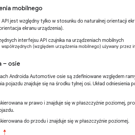
enia mobilnego
 API jest względny tylko w stosunku do naturalnej orientacji ekr
orientacja ekranu urządzenia).
 współrzędnych (względem urządzenia mobilnego) używany przez int
 – osie
ach Androida Automotive osie są zdefiniowane względem ram
ia pojazdu znajduje się na środku tylnej osi. Układ odniesienia 
skierowana w prawo i znajduje się w płaszczyźnie poziomej, p
ojazdu.
skierowana do przodu i znajduje się w płaszczyźnie poziomej.