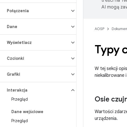
treści na T
AI mogą zaw
Połączenia
Dane
AOSP
Dokumen
Wyświetlacz
Typy 
Czcionki
W tej sekcji opi
Grafiki
niekalibrowane i 
Interakcja
Osie czuj
Przegląd
Wartości zdarze
Dane wejściowe
urządzenia.
Przegląd