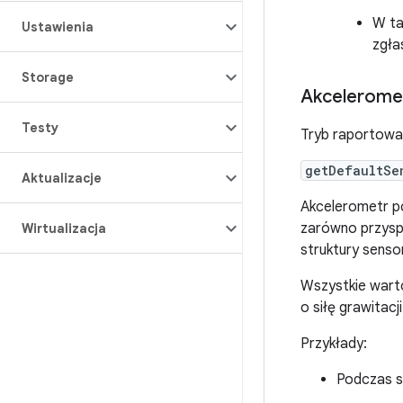
W ta
Ustawienia
zgła
Storage
Akcelerome
Testy
Tryb raportowa
getDefaultSe
Aktualizacje
Akcelerometr po
zarówno przyspie
Wirtualizacja
struktury senso
Wszystkie warto
o siłę grawitacji
Przykłady:
Podczas s