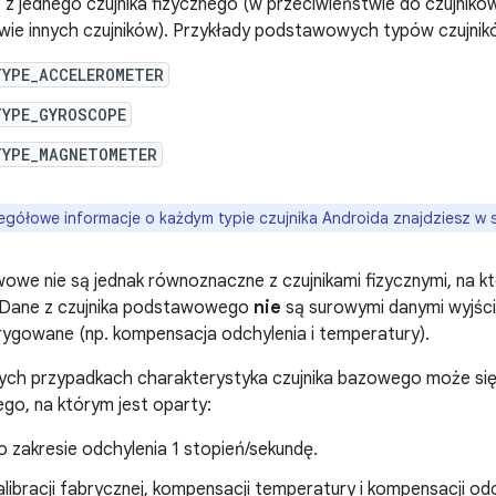
 z jednego czujnika fizycznego (w przeciwieństwie do czujnikó
wie innych czujników). Przykłady podstawowych typów czujnik
TYPE_ACCELEROMETER
TYPE_GYROSCOPE
TYPE_MAGNETOMETER
gółowe informacje o każdym typie czujnika Androida znajdziesz w s
wowe nie są jednak równoznaczne z czujnikami fizycznymi, na któ
ć. Dane z czujnika podstawowego
nie
są surowymi danymi wyjści
rygowane (np. kompensacja odchylenia i temperatury).
ych przypadkach charakterystyka czujnika bazowego może się 
ego, na którym jest oparty:
 zakresie odchylenia 1 stopień/sekundę.
alibracji fabrycznej, kompensacji temperatury i kompensacji od