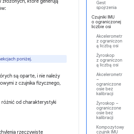
w złożonych, które generują
Gest
spojrzenia
ów:
Czujniki IMU
o ograniczonej
liczbie osi
Akcelerometr
z ograniczon
ą liczbą osi
Żyroskop
ekcjach poniżej.
z ograniczon
ą liczbą osi
Akcelerometr
rych są oparte, i nie należy
–
owymi z czujnika fizycznego,
ograniczone
osie bez
kalibracji
różnić od charakterystyki
Żyroskop –
ograniczone
osie bez
kalibracji
Kompozytowy
chylenia rzeczywiste
czujnik IMU