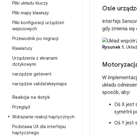
Pliki układu kluczy
Osie urządz
Pliki mapy klawiszy
Interfejs Sensor
Pliki konfiguracji urządzeń
gdy zmienia się 
wejściowych
Przewodnik po migracji
Rysunek 1.
Układ
Klawiatury
Urządzenia z ekranami
Motoryzacja
dotykowymi
narzędzie getevent
W implementacj
narzędzie validatekeymaps
układu odniesien
sposób, aby:
Reakcja na dotyk
Oś X jest 
Przegląd
symetrii p
Wdrażanie reakcji haptycznych
Oś Y jest 
Podstawa UX dla interfejsu
haptycznego