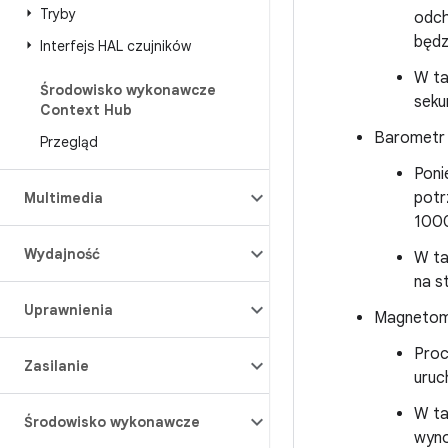
Tryby
odch
będz
Interfejs HAL czujników
W ta
Środowisko wykonawcze
seku
Context Hub
Barometr
Przegląd
Poni
potr
Multimedia
100
Wydajność
W ta
na s
Uprawnienia
Magnetomet
Proc
Zasilanie
uruc
W ta
Środowisko wykonawcze
wyno