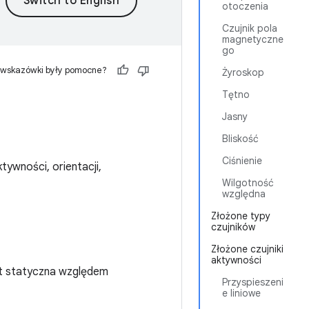
otoczenia
Czujnik pola
magnetyczne
go
 wskazówki były pomocne?
Żyroskop
Tętno
Jasny
Bliskość
Ciśnienie
ktywności, orientacji,
Wilgotność
względna
Złożone typy
czujników
Złożone czujniki
aktywności
st statyczna względem
Przyspieszeni
e liniowe