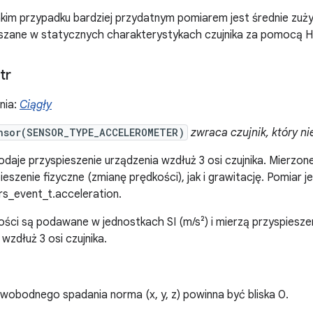
kim przypadku bardziej przydatnym pomiarem jest średnie zużyci
szane w statycznych charakterystykach czujnika za pomocą H
tr
nia:
Ciągły
nsor(SENSOR_TYPE_ACCELEROMETER)
zwraca czujnik, który n
daje przyspieszenie urządzenia wzdłuż 3 osi czujnika. Mierzon
szenie fizyczne (zmianę prędkości), jak i grawitację. Pomiar je
rs_event_t.acceleration.
ści są podawane w jednostkach SI (m/s²) i mierzą przyspiesze
 wzdłuż 3 osi czujnika.
wobodnego spadania norma (x, y, z) powinna być bliska 0.