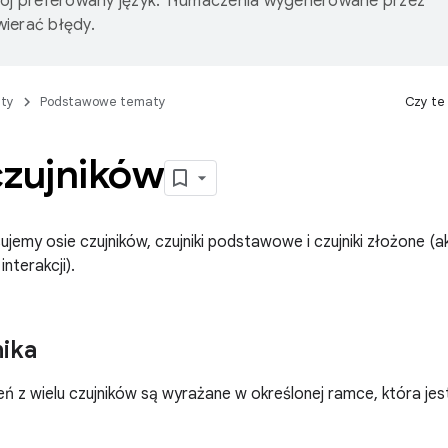
wój preferowany język. Tłumaczenia wygenerowane przez
ierać błędy.
ty
Podstawowe tematy
Czy te
czujników
sujemy osie czujników, czujniki podstawowe i czujniki złożone (a
interakcji).
nika
ń z wielu czujników są wyrażane w określonej ramce, która je