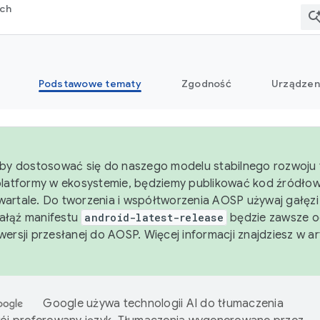
rch
Podstawowe tematy
Zgodność
Urządzen
aby dostosować się do naszego modelu stabilnego rozwoju 
platformy w ekosystemie, będziemy publikować kod źródło
artale. Do tworzenia i współtworzenia AOSP używaj gałęz
Gałąź manifestu
android-latest-release
będzie zawsze o
wersji przesłanej do AOSP. Więcej informacji znajdziesz w a
Google używa technologii AI do tłumaczenia