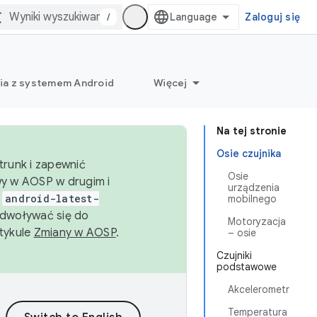
/
Zaloguj się
ia z systemem Android
Więcej
Na tej stronie
Osie czujnika
trunk i zapewnić
Osie
wy w AOSP w drugim i
urządzenia
i
android-latest-
mobilnego
dwoływać się do
Motoryzacja
rtykule
Zmiany w AOSP
.
– osie
Czujniki
podstawowe
Akcelerometr
Temperatura