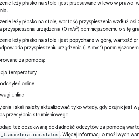
enie leży płasko na stole i jest przesuwane w lewo w prawo, 
nia.
enie leży płasko na stole, wartość przyspieszenia wzdłuż osi z
przyspieszeniu urządzenia (0 m/s²) pomniejszonemu o siłę grawi
enie leży płasko na stole i jest popychane w górę, wartość prz
odpowiada przyspieszeniu urządzenia (+A m/s²) pomniejszonemu o
ibrowane za pomocą:
cja temperatury
 odchyleń online
 wagi online
lenia i skali należy aktualizować tylko wtedy, gdy czujnik jest
as przesyłania strumieniowego.
odaje też oczekiwaną dokładność odczytów za pomocą warto
t_t.acceleration.status
. Więcej informacji o możliwych wa