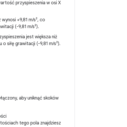
wartość przyspieszenia w osi X
 wynosi +9,81 m/s², co
tacji (-9,81 m/s²).
yspieszenia jest większa niż
 siłę grawitacji (-9,81 m/s²).
 wyłączony, aby uniknąć skoków
ści
rtościach tego pola znajdziesz