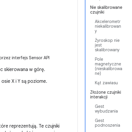
Nie skalibrowane
czujniki
Akcelerometr
niekalibrowan
y
Żyroskop nie
jest
skalibrowany
zez interfejs Sensor API
Pole
magnetyczne
(nieskalibrowa
ęc skierowana w górę.
ne)
 osie X i Y są poziome.
Kąt zawiasu
Złożone czujniki
interakcji
Gest
wybudzania
Gest
podnoszenia
re reprezentują. Te czujniki