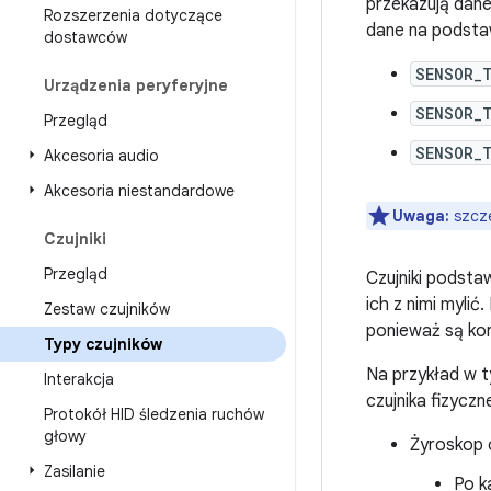
przekazują dane
Rozszerzenia dotyczące
dane na podsta
dostawców
SENSOR_
Urządzenia peryferyjne
SENSOR_
Przegląd
SENSOR_
Akcesoria audio
Akcesoria niestandardowe
Uwaga:
szcze
Czujniki
Przegląd
Czujniki podsta
ich z nimi myli
Zestaw czujników
ponieważ są ko
Typy czujników
Na przykład w t
Interakcja
czujnika fizyczn
Protokół HID śledzenia ruchów
głowy
Żyroskop o
Zasilanie
Po k