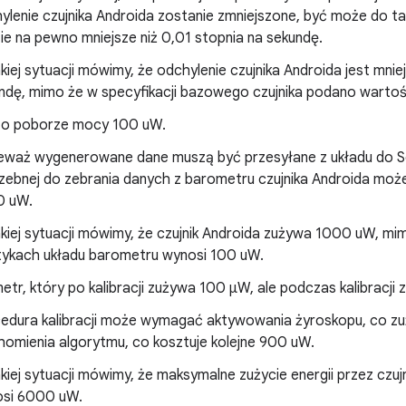
ylenie czujnika Androida zostanie zmniejszone, być może do ta
ie na pewno mniejsze niż 0,01 stopnia na sekundę.
kiej sytuacji mówimy, że odchylenie czujnika Androida jest mnie
ndę, mimo że w specyfikacji bazowego czujnika podano wartoś
 o poborze mocy 100 uW.
eważ wygenerowane dane muszą być przesyłane z układu do So
zebnej do zebrania danych z barometru czujnika Androida może
0 uW.
kiej sytuacji mówimy, że czujnik Androida zużywa 1000 uW, mim
tykach układu barometru wynosi 100 uW.
r, który po kalibracji zużywa 100 μW, ale podczas kalibracji z
edura kalibracji może wymagać aktywowania żyroskopu, co z
homienia algorytmu, co kosztuje kolejne 900 uW.
kiej sytuacji mówimy, że maksymalne zużycie energii przez czu
si 6000 uW.