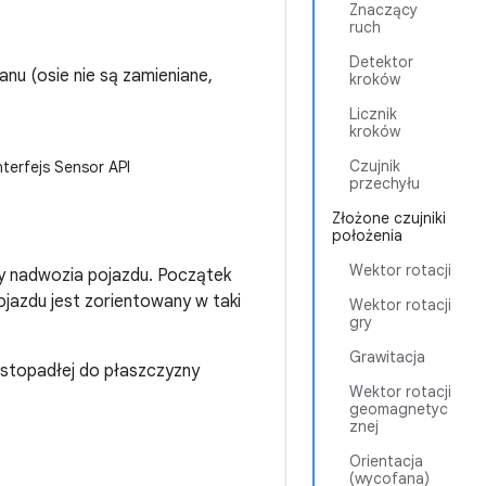
Znaczący
ruch
Detektor
anu (osie nie są zamieniane,
kroków
Licznik
kroków
Czujnik
erfejs Sensor API
przechyłu
Złożone czujniki
położenia
Wektor rotacji
y nadwozia pojazdu. Początek
pojazdu jest zorientowany w taki
Wektor rotacji
gry
Grawitacja
rostopadłej do płaszczyzny
Wektor rotacji
geomagnetyc
znej
Orientacja
(wycofana)