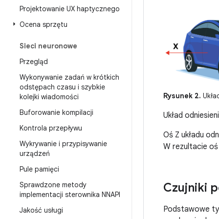
Projektowanie UX haptycznego
Ocena sprzętu
Sieci neuronowe
Przegląd
Wykonywanie zadań w krótkich
odstępach czasu i szybkie
Rysunek 2.
Układ
kolejki wiadomości
Buforowanie kompilacji
Układ odniesien
Kontrola przepływu
Oś Z układu odn
Wykrywanie i przypisywanie
W rezultacie oś
urządzeń
Pule pamięci
Czujniki
Sprawdzone metody
implementacji sterownika NNAPI
Podstawowe typy
Jakość usługi