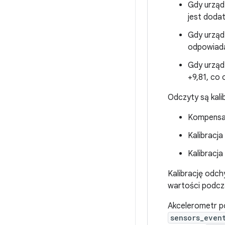
Gdy urządz
jest dodat
Gdy urządz
odpowiada 
Gdy urządz
+9,81, co 
Odczyty są kal
Kompensa
Kalibracja
Kalibracja
Kalibrację odchy
wartości podcz
Akcelerometr p
sensors_even