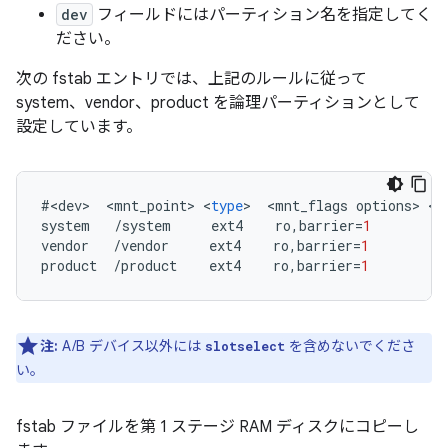
dev
フィールドにはパーティション名を指定してく
ださい。
次の fstab エントリでは、上記のルールに従って
system、vendor、product を論理パーティションとして
設定しています。
#
<
dev
>
<
mnt_point
>
<
type
>
<
mnt_flags
options
>
<
f
system
/
system
ext4
ro
,
barrier
=
1
w
vendor
/
vendor
ext4
ro
,
barrier
=
1
w
product
/
product
ext4
ro
,
barrier
=
1
w
注:
A/B デバイス以外には
を含めないでくださ
slotselect
い。
fstab ファイルを第 1 ステージ RAM ディスクにコピーし