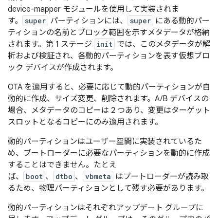
device-mapper モジュールを使用して実装されま
す。
super
パーティションには、
super
にある動的パー
ティションの名前とブロック範囲を示すメタデータが格納
されます。第 1 ステージ
init
では、このメタデータが解
析および検証され、各動的パーティションを表す仮想ブロ
ック デバイスが作成されます。
OTA を適用すると、必要に応じて動的パーティションが自
動的に作成、サイズ変更、削除されます。A/B デバイスの
場合、メタデータのコピーは 2 つあり、変更はターゲット
スロットとなるコピーにのみ適用されます。
動的パーティションはユーザー空間に実装されているた
め、ブートローダーに必要なパーティションを動的に作成
することはできません。たとえ
ば、
boot
、
dtbo
、
vbmeta
はブートローダーが読み取
るため、物理パーティションとして残す必要があります。
動的パーティションはそれぞれ
アップデート グループに