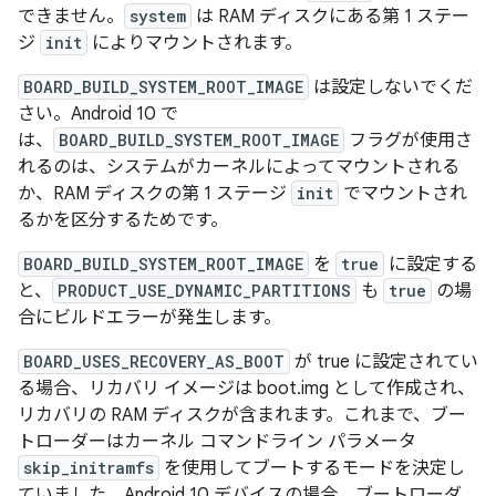
できません。
system
は RAM ディスクにある第 1 ステー
ジ
init
によりマウントされます。
BOARD_BUILD_SYSTEM_ROOT_IMAGE
は設定しないでくだ
さい。Android 10 で
は、
BOARD_BUILD_SYSTEM_ROOT_IMAGE
フラグが使用さ
れるのは、システムがカーネルによってマウントされる
か、RAM ディスクの第 1 ステージ
init
でマウントされ
るかを区分するためです。
BOARD_BUILD_SYSTEM_ROOT_IMAGE
を
true
に設定する
と、
PRODUCT_USE_DYNAMIC_PARTITIONS
も
true
の場
合にビルドエラーが発生します。
BOARD_USES_RECOVERY_AS_BOOT
が true に設定されてい
る場合、リカバリ イメージは boot.img として作成され、
リカバリの RAM ディスクが含まれます。これまで、ブー
トローダーはカーネル コマンドライン パラメータ
skip_initramfs
を使用してブートするモードを決定し
ていました。Android 10 デバイスの場合、ブートローダ