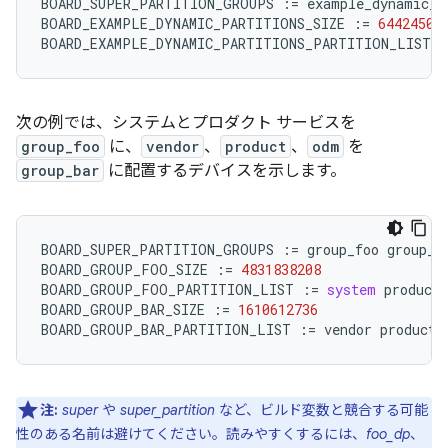
BOARD_SUPER_PARTITION_GROUPS
:=
example_dynamic_p
BOARD_EXAMPLE_DYNAMIC_PARTITIONS_SIZE
:=
64424509
BOARD_EXAMPLE_DYNAMIC_PARTITIONS_PARTITION_LIST
:
次の例では、システムとプロダクト サービスを
group_foo
に、
vendor
、
product
、
odm
を
group_bar
に配置するデバイスを示します。
BOARD_SUPER_PARTITION_GROUPS
:=
group_foo
group_b
BOARD_GROUP_FOO_SIZE
:=
4831838208
BOARD_GROUP_FOO_PARTITION_LIST
:=
system
product_
BOARD_GROUP_BAR_SIZE
:=
1610612736
BOARD_GROUP_BAR_PARTITION_LIST
:=
vendor
product
注:
super
や
super_partition
など、ビルド変数と競合する可能
性のある名前は避けてください。読みやすくするには、
foo_dp
、