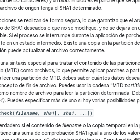
l de 40 caracteres) y un blob. El blob es el parche que se ap
 archivo de origen tenga el SHA1 determinado.
ciones se realizan de forma segura, lo que garantiza que el ar
ño de SHA1 deseados o que no se modifique, y no se dejará en 
ble. Si el proceso se interrumpe durante la aplicación de parch
té en un estado intermedio. Existe una copia en la partición de 
ión puede actualizar el archivo correctamente.
una sintaxis especial para tratar el contenido de las particion
a (MTD) como archivos, lo que permite aplicar parches a parti
ra leer una partición de MTD, debes saber cuántos datos deseas 
oncepto de fin de archivo. Puedes usar la cadena "MTD:
partiti
omo nombre de archivo para leer la partición determinada. Deb
-1)
. Puedes especificar más de uno si hay varias posibilidades p
check(
filename
,
sha1
[,
sha1
, ...])
erdadero si el contenido de
filename
o la copia temporal en la 
 tiene una suma de comprobación SHA1 igual a uno de los valo