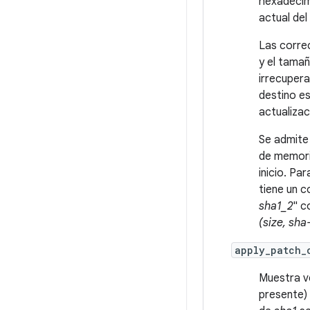
hexadecima
actual del
Las correc
y el tama
irrecupera
destino es
actualizac
Se admite 
de memori
inicio. Pa
tiene un c
sha1_2
" c
(size, sha
apply_patch_
Muestra v
presente)