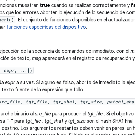
funciones muestran
true
cuando se realizan correctamente y
f
eas que los errores aborten la ejecución de la secuencia de co
sert()
. El conjunto de funciones disponibles en el actualizad
nar
funciones específicas del dispositivo
.
 ejecución de la secuencia de comandos de inmediato, con el
m
zación de texto,
msg
aparecerá en el registro de recuperación y 
,
expr
, ...])
ada
expr
a su vez. Si alguno es falso, aborta de inmediato la ej
el texto fuente de la expresión que falló.
src_file
,
tgt_file
,
tgt_sha1
,
tgt_size
,
patch1_sha
parche binario al
src_file
para producir el
tgt_file
. Si el objeti
asa “-” para
tgt_file
.
tgt_sha1
y
tgt_size
son el hash SHA1 final
e destino. Los argumentos restantes deben venir en pares: un