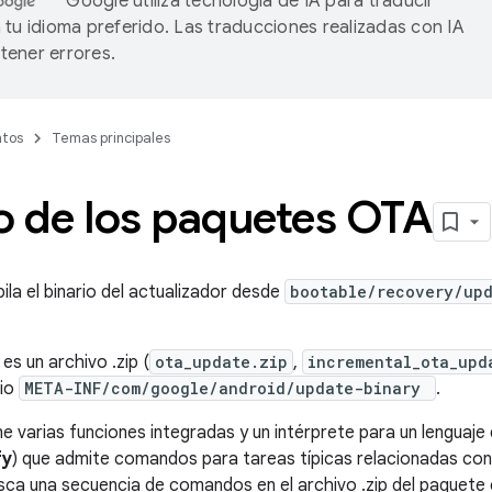
Google utiliza tecnología de IA para traducir
 tu idioma preferido. Las traducciones realizadas con IA
ener errores.
tos
Temas principales
o de los paquetes OTA
ila el binario del actualizador desde
bootable/recovery/up
 es un archivo .zip (
ota_update.zip
,
incremental_ota_upd
rio
META-INF/com/google/android/update-binary
.
e varias funciones integradas y un intérprete para un lengua
fy
) que admite comandos para tareas típicas relacionadas con 
sca una secuencia de comandos en el archivo .zip del paquete 