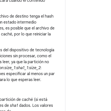
licará cuando el contenido
chivo de destino tenga el hash
un estado intermedio
es, es posible que el archivo de
caché, por lo que reiniciar la
es del dispositivo de tecnología
ciones sin procesar, como el
leer, ya que la partición no
on
:
size_1
:
sha1_1
:
size_2
:
es especificar al menos un par
ara lo que esperas leer.
partición de caché (si está
res de
sha1
dados. Los valores