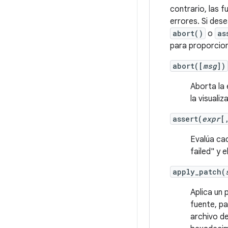
contrario, las 
errores. Si des
abort()
o
as
para proporcio
abort([
msg
])
Aborta la
la visuali
assert(
expr
[
Evalúa c
failed" y 
apply_patch(
Aplica un 
fuente, p
archivo d