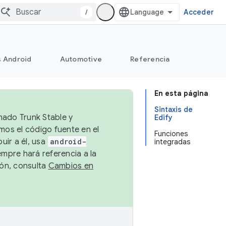
/
Acceder
s Android
Automotive
Referencia
En esta página
Sintaxis de
mado Trunk Stable y
Edify
emos el código fuente en el
Funciones
uir a él, usa
android-
integradas
empre hará referencia a la
ión, consulta
Cambios en