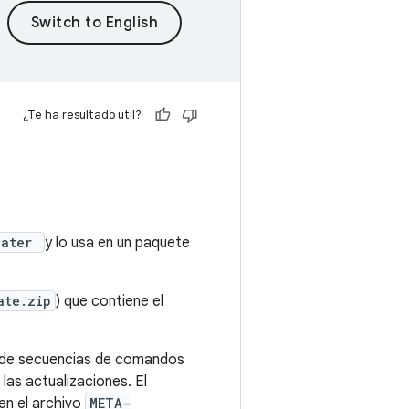
¿Te ha resultado útil?
dater
y lo usa en un paquete
ate.zip
) que contiene el
je de secuencias de comandos
las actualizaciones. El
en el archivo
META-