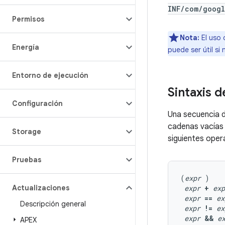
INF/com/googl
Permisos
Nota:
El uso 
Energía
puede ser útil si
Entorno de ejecución
Sintaxis d
Configuración
Una secuencia d
cadenas vacías
Storage
siguientes opera
Pruebas
(
expr
 )

Actualizaciones
expr
+
exp
expr
==
ex
Descripción general
expr
!=
ex
expr
&&
e
APEX