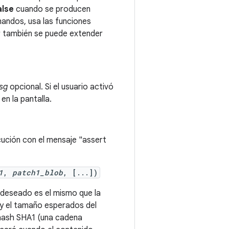
alse
cuando se producen
mandos, usa las funciones
or también se puede extender
sg
opcional. Si el usuario activó
en la pantalla.
ecución con el mensaje "assert
1
,
patch1_blob
, [...])
vo deseado es el mismo que la
 y el tamaño esperados del
 hash SHA1 (una cadena