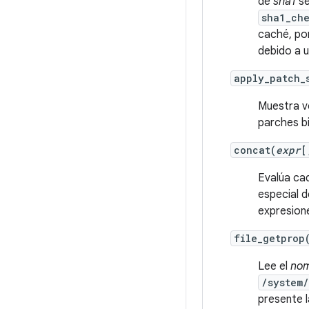
de
sha1
se
sha1_che
caché, po
debido a 
apply_patch_
Muestra v
parches bi
concat(
expr
Evalúa cad
especial 
expresion
file_getprop
Lee el
nom
/system/
presente 