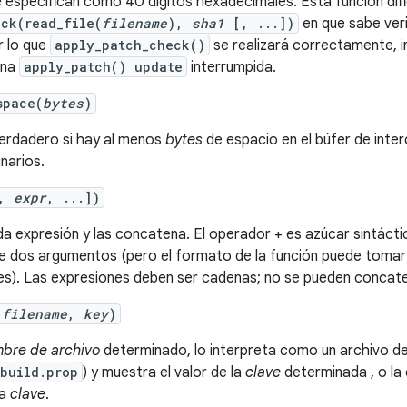
 especifican como 40 dígitos hexadecimales. Esta función dif
ck(read_file(
filename
),
sha1
[, ...])
en que sabe verif
r lo que
apply_patch_check()
se realizará correctamente, in
una
apply_patch() update
interrumpida.
space(
bytes
)
erdadero si hay al menos
bytes
de espacio en el búfer de inter
narios.
[,
expr
, ...])
a expresión y las concatena. El operador + es azúcar sintácti
de dos argumentos (pero el formato de la función puede tomar 
es). Las expresiones deben ser cadenas; no se pueden concate
(
filename
,
key
)
bre de archivo
determinado, lo interpreta como un archivo de 
build.prop
) y muestra el valor de la
clave
determinada , o la 
la
clave
.