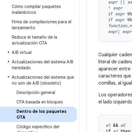
expr
||
e
Cómo compilar paquetes
 ! 
expr
inalámbricos
 if 
expr
t
 if 
expr
t
Firma de compilaciones para el
function_n
lanzamiento
expr
;
expr
Reduce el tamaño de la
actualización OTA
A
/
B virtual
Cualquier cade
literal de cade
Actualizaciones del sistema A
/
B
heredado
aparecer entre 
caracteres que 
Actualizaciones del sistema que
comillas, al igua
no son de A
/
B (obsoleto)
Descripción general
Los operadores 
el lado izquierd
OTA basada en bloques
Dentro de los paquetes
OTA
e1
&&
e2
Código específico del
if
e1
then