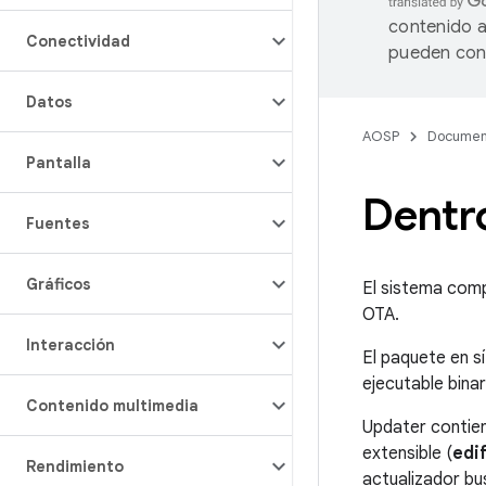
contenido a
Conectividad
pueden cont
Datos
AOSP
Documen
Pantalla
Dentr
Fuentes
Gráficos
El sistema comp
OTA.
Interacción
El paquete en sí
ejecutable bina
Contenido multimedia
Updater contien
extensible (
edi
Rendimiento
actualizador bu