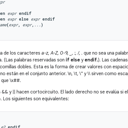
xpr
hen
expr
endif
hen
expr
else
expr
endif
ame
(
expr
,
expr
,
...
)
na de los caracteres
a-z, A-Z, 0-9, _, :, /, .
que no sea una palabr
na. (Las palabras reservadas son
if else
y
endif.
). Las cadenas
comillas dobles. Esta es la forma de crear valores con espaci
no están en el conjunto anterior. \n, \t, \" y \\ sirven como e
l que \x
##
.
&& y || hacen cortocircuito. El lado derecho no se evalúa si el
o. Los siguientes son equivalentes:
e2
endif