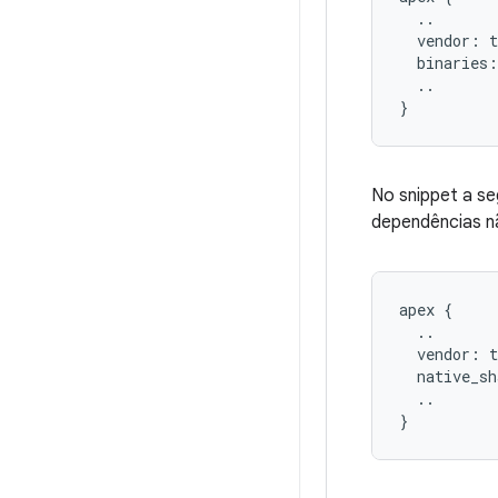
  ..

  vendor: t
  binaries:
  ..

No snippet a se
dependências n
apex {

  ..

  vendor: t
  native_sh
  ..
