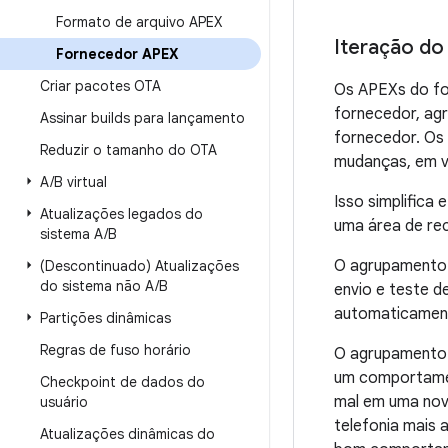
Formato de arquivo APEX
Iteração do
Fornecedor APEX
Criar pacotes OTA
Os APEXs do fo
fornecedor, ag
Assinar builds para lançamento
fornecedor. Os 
Reduzir o tamanho do OTA
mudanças, em v
A
/
B virtual
Isso simplifica
Atualizações legados do
uma área de rec
sistema A
/
B
O agrupamento 
(Descontinuado) Atualizações
do sistema não A
/
B
envio e teste d
automaticamente
Partições dinâmicas
Regras de fuso horário
O agrupamento 
um comportamen
Checkpoint de dados do
mal em uma nov
usuário
telefonia mais 
Atualizações dinâmicas do