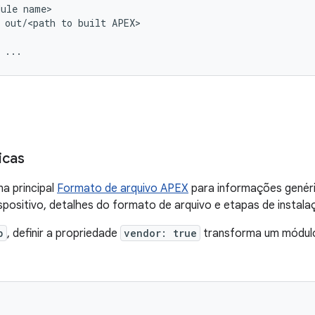
dule
name
out
/
<
path
to
built
APEX
...
icas
na principal
Formato de arquivo APEX
para informações genéri
ispositivo, detalhes do formato de arquivo e etapas de instala
p
, definir a propriedade
vendor: true
transforma um módul