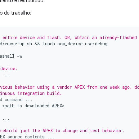
ento é restaurado.
o de trabalho:
 entire device and flash. OR, obtain an already-flashed
d
/
envsetup
.
sh
 && 
lunch
oem_device
-
userdebug
ashall
-
w
 device.
...
vious behavior using a vendor APEX from one week ago, d
inuous integration build.
d
command
...
<
path
to
downloaded
APEX
...
rebuild just the APEX to change and test behavior.
EX
source
contents
...