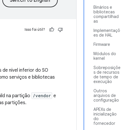
Binários e
bibliotecas
compartilhad
as
Isso foi útil?
Implementaçõ
es de HAL
Firmware
Módulos do
kernel
Sobreposiçõe
de nível inferior do SO
s de recursos
omo serviços e bibliotecas
de tempo de
execução
Outros
ild na partição
/vendor
e
arquivos de
configuração
s partições.
APEXs de
inicialização
do
fornecedor