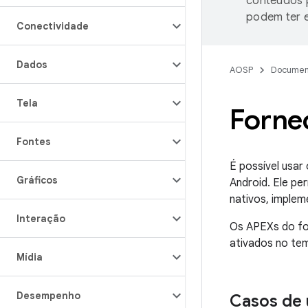
conteúdos p
podem ter e
Conectividade
Dados
AOSP
Documen
Tela
Forne
Fontes
É possível usar
Gráficos
Android. Ele pe
nativos, implem
Interação
Os APEXs do fo
ativados no te
Mídia
Desempenho
Casos de 