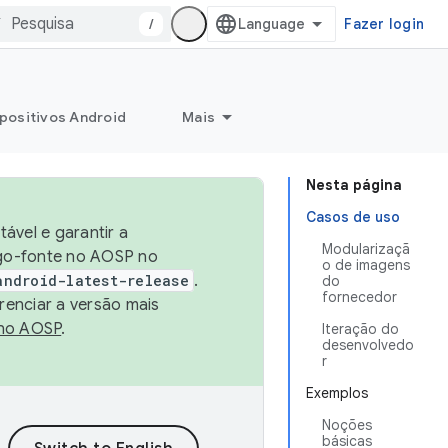
/
Fazer login
positivos Android
Mais
Nesta página
Casos de uso
ável e garantir a
Modularizaçã
igo-fonte no AOSP no
o de imagens
android-latest-release
.
do
fornecedor
renciar a versão mais
no AOSP
.
Iteração do
desenvolvedo
r
Exemplos
Noções
básicas