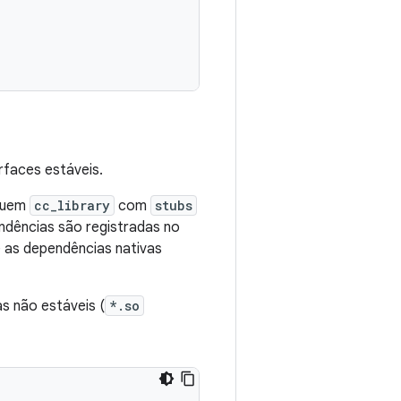
rfaces estáveis.
cluem
cc_library
com
stubs
ndências são registradas no
 as dependências nativas
as não estáveis (
*.so