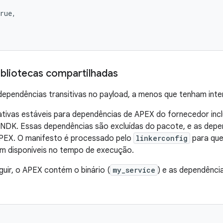
rue,

ibliotecas compartilhadas
dependências transitivas no payload, a menos que tenham inte
nativas estáveis para dependências de APEX do fornecedor in
LNDK. Essas dependências são excluídas do pacote, e as depe
PEX. O manifesto é processado pelo
linkerconfig
para que
am disponíveis no tempo de execução.
guir, o APEX contém o binário (
my_service
) e as dependênci