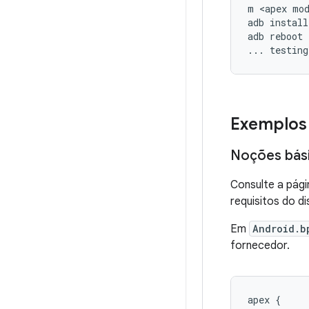
m
<
apex
mo
adb
install
adb
reboot
...
testing
Exemplos
Noções bás
Consulte a pági
requisitos do d
Em
Android.b
fornecedor.
apex {
