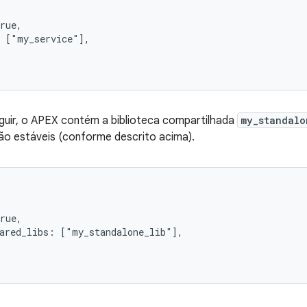
rue,

 ["my_service"],

guir, o APEX contém a biblioteca compartilhada
my_standalo
ão estáveis (conforme descrito acima).
rue,

ared_libs: ["my_standalone_lib"],
