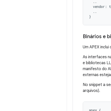
  ..

  vendor: t
  ..

Binários e b
Um APEX inclui 
As interfaces 
e bibliotecas L
manifesto do A
externas estej
No snippet a se
arquivos).
apex {
