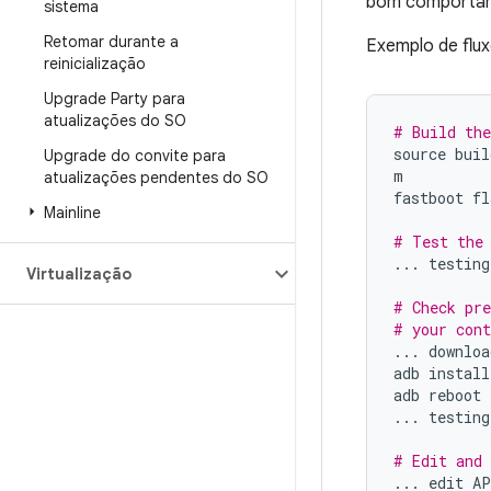
bom comportam
sistema
Retomar durante a
Exemplo de flux
reinicialização
Upgrade Party para
atualizações do SO
# Build the
source
buil
Upgrade do convite para
m
atualizações pendentes do SO
fastboot
fl
Mainline
# Test the
...
testing
Virtualização
# Check pre
# your cont
...
downloa
adb
install
adb
reboot
...
testing
# Edit and 
...
edit
AP