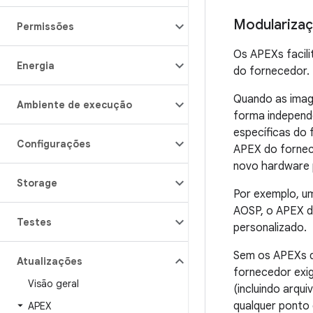
Modulariza
Permissões
Os APEXs facil
Energia
do fornecedor.
Quando as imag
Ambiente de execução
forma independ
específicas do
Configurações
APEX do fornec
novo hardware 
Storage
Por exemplo, u
AOSP, o APEX d
Testes
personalizado.
Sem os APEXs d
Atualizações
fornecedor ex
Visão geral
(incluindo arqu
qualquer ponto
APEX