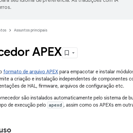
ara seu idioma de preferência. As traduções com IA
rros.
tos
Assuntos principais
cedor APEX
 o
formato de arquivo APEX
para empacotar e instalar módulos 
rmite a criação e instalação independentes de componentes c
entações de HAL, firmware, arquivos de configuração etc.
rnecedor são instalados automaticamente pelo sistema de bu
mpo de execução pelo
apexd
, assim como os APEXs em outra
uso