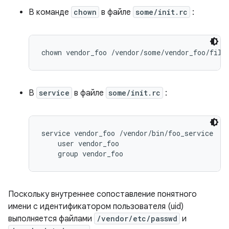
В команде
chown
в файле
some/init.rc
:
В
service
в файле
some/init.rc
:
service vendor_foo /vendor/bin/foo_service

    user vendor_foo

Поскольку внутреннее сопоставление понятного
имени с идентификатором пользователя (uid)
выполняется файлами
/vendor/etc/passwd
и