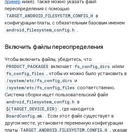
пример
ниже). Также можно указать файл
переопределения с помощью
TARGET_ANDROID_FILESYSTEM_CONFIG_H
в
конфигурации платы, с обязательным базовым именем
android_filesystem_config.h
.
Включить файлы переопределения
Чтобы включить файлы, убедитесь, что
PRODUCT_PACKAGES
включает
fs_config_dirs
и/или
fs_config_files
, чтобы их можно было установить в
/system/etc/fs_config_dirs
и
/system/etc/fs_config_files
соответственно.
Система сборки ищет пользовательский файл
android_filesystem_config.h
в
$(TARGET_DEVICE_DIR)
, где находится
BoardConfig.mk
. Если этот файл существует в
другом месте, установите переменную конфигурации
платы
TARGET_ANDROID_FILESYSTEM_CONFIG_H
, указав