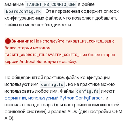
значение
TARGET_FS_CONFIG_GEN
в файле
BoardConfig.mk
. Эта переменная содержит список
конфигурационных файлов, что позволяет добавлять
файлы по мере необходимости.
Внимание:
Не используйте
с
TARGET_FS_CONFIG_GEN
более старым методом
из более старых
TARGET_ANDROID_FILESYSTEM_CONFIG_H
версий Android! Вы получите ошибку.
По общепринятой практике, файлы конфигурации
используют имя
config.fs
, но на практике можно
использовать любое имя. Файлы
config.fs
имеют
формат ini, используемый Python ConfigParser
, и
включают раздел caps (для настройки возможностей
файловой системы) и раздел AIDs (для настройки OEM
AID).