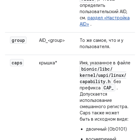
определить
пользовательский AID,
см.
раздел «Настройка
AID»
.
group
AID_<group>
То же самое, что и у
пользователя.
caps
крышка*
Имя, указанное в файле
bionic
/
libc
/
kernel
/
uapi
/
linux
/
capability
.
h
без
CAP
_
префикса
.
Допускается
использование
смешанного регистра.
Caps также может
быть в исходном виде:
двоичный (0b0101)
восьмеричный