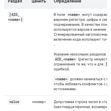
Раздел
Ценить
Определение
[AID
_
<name>
В поле
могут содержать
<name>]
верхнем регистре, цифры и симв
подчеркивания. В качестве поня
используется версия в нижнем ре
Сгенерированный заголовочный 
включения кода использует точ
.
Указание нескольких разделов с
AID
_
<name>
(регистр нечувств
[p
ограничения те же, что и для
ошибкой.
<name>
должен начинаться с им
чтобы избежать конфликтов с р
источниками.
value
<номер>
Допустимая строка чисел в стил
(шестнадцатеричная, восьмеричн