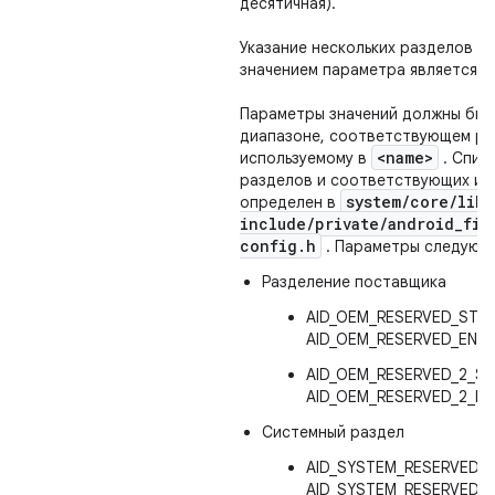
десятичная).
Указание нескольких разделов с
значением параметра является о
Параметры значений должны быть
диапазоне, соответствующем ра
<name>
используемому в
. Спис
разделов и соответствующих им
system
/
core
/
libc
определен в
include
/
private
/
android
_
fil
config
.
h
. Параметры следующ
Разделение поставщика
AID_OEM_RESERVED_STAR
AID_OEM_RESERVED_END(
AID_OEM_RESERVED_2_ST
AID_OEM_RESERVED_2_EN
Системный раздел
AID_SYSTEM_RESERVED_S
AID_SYSTEM_RESERVED_E