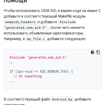
помощи
Чтобы использовать OEM AID, в вашем коде на языке C
добавьте в соответствующий Makefile модуль
oemaids_headers
и добавьте
#include
"generated_oem_aid.h"
, после чего начните
использовать объявленные идентификаторы.
Например, в
my_file.c
добавьте следующее:
#include
"generated_oem_aid.h"
…
If
(
ipc
-
>
uid
==
AID_VENDOR_FOO
)
{
// Do something
...
В соответствующий файл
Android.bp
добавьте