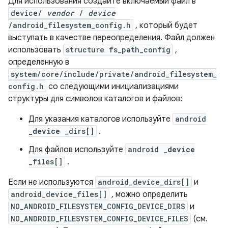
Для использования создайте включаемый файл в
device/
vendor
/
device
/android_filesystem_config.h
, который будет
выступать в качестве переопределения. Файл должен
использовать
structure fs_path_config
,
определенную в
system/core/include/private/android_filesystem_
config.h
со следующими инициализациями
структуры для символов каталогов и файлов:
Для указания каталогов используйте
android
_device
_dirs[]
.
Для файлов используйте
android
_device
_files[]
.
Если не используются
android_device_dirs[]
и
android_device_files[]
, можно определить
NO_ANDROID_FILESYSTEM_CONFIG_DEVICE_DIRS
и
NO_ANDROID_FILESYSTEM_CONFIG_DEVICE_FILES
(см.