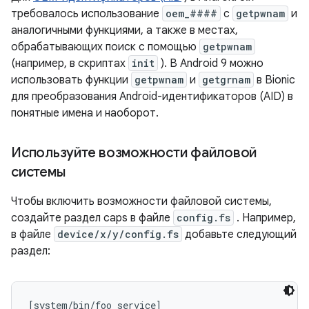
требовалось использование
oem_####
с
getpwnam
и
аналогичными функциями, а также в местах,
обрабатывающих поиск с помощью
getpwnam
(например, в скриптах
init
). В Android 9 можно
использовать функции
getpwnam
и
getgrnam
в Bionic
для преобразования Android-идентификаторов (AID) в
понятные имена и наоборот.
Используйте возможности файловой
системы
Чтобы включить возможности файловой системы,
создайте раздел caps в файле
config.fs
. Например,
в файле
device/x/y/config.fs
добавьте следующий
раздел:
[system/bin/foo_service]
