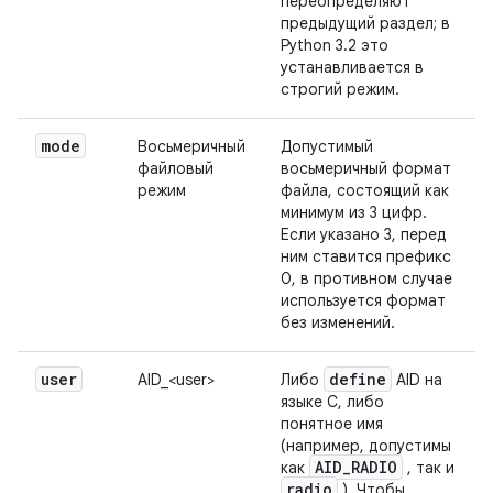
переопределяют
предыдущий раздел; в
Python 3.2 это
устанавливается в
строгий режим.
mode
Восьмеричный
Допустимый
файловый
восьмеричный формат
режим
файла, состоящий как
минимум из 3 цифр.
Если указано 3, перед
ним ставится префикс
0, в противном случае
используется формат
без изменений.
user
define
AID_<user>
Либо
AID на
языке C, либо
понятное имя
(например, допустимы
AID
_
RADIO
как
, так и
radio
). Чтобы