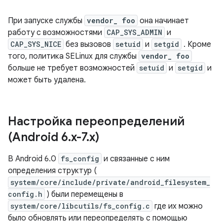
При запуске службы
vendor_ foo
она начинает
работу с возможностями
CAP_SYS_ADMIN
и
CAP_SYS_NICE
без вызовов
setuid
и
setgid
. Кроме
того, политика SELinux для службы
vendor_ foo
больше не требует возможностей
setuid
и
setgid
и
может быть удалена.
Настройка переопределений
(Android 6
.
x-7
.
x)
В Android 6.0
fs_config
и связанные с ним
определения структур (
system/core/include/private/android_filesystem_
config.h
) были перемещены в
system/core/libcutils/fs_config.c
где их можно
было обновлять или переопределять с помощью