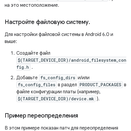
на это местоположение.
Настройте файловую систему
.
Для настройки файловой системы в Android 6.0 и
выше:
Создайте файл
$(TARGET_DEVICE_DIR)/android_filesystem_con
fig.h
.
Добавьте
fs_config_dirs
и/или
fs_config_files
в раздел
PRODUCT_PACKAGES
в
файле конфигурации платы (например,
$(TARGET_DEVICE_DIR)/device.mk
).
Пример переопределения
В этом примере показан патч для переопределения