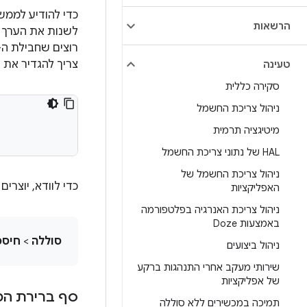
כדי להודיע למ
הרשאות
לשנות את הערך
רוצים שחבילת ה-APK של האפליקצי
צריך להגדיר את 
טעינה
סקירה כללית
ניהול צריכת החשמל
מיטיגציה תרמית
HAL של נתוני צריכת החשמל
ניהול צריכת החשמל של
כדי לוודא, יוצרי
האפליקציות
ניהול צריכת האנרגיה בפלטפורמה
באמצעות Doze
סוללה
>
חיסכ
ניהול ביצועים
שירותי מעקב אחרי התנהגות ברקע
של אפליקציות
סף ברירת ה
תמיכה במכשירים ללא סוללה