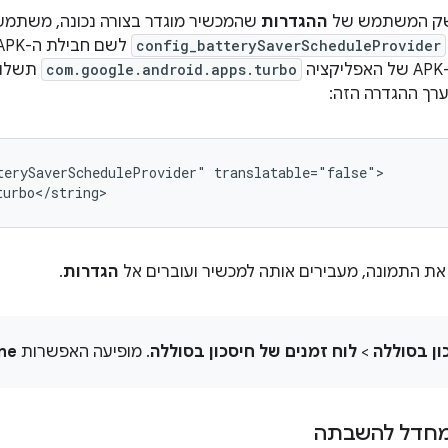
משק המשתמש של
ההגדרות
שהמכשיר מוגדר בצורה נכונה, משתמש
config_batterySaverScheduleProvider
ה
com.google.android.apps.turbo
תשלוט
ערך ההגדרה הזה:
terySaverScheduleProvider"
translatable="false">

ם את התמונה, מעבירים אותה למכשיר ועוברים אל
הגדרות
.
ון בסוללה
>
לוח זמנים של חיסכון בסוללה
. מופיעה האפשרות
ne
מחדל להשבתה