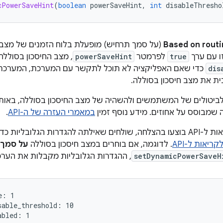
cPowerSaveHint
(
boolean
powerSaveHint
,
int
disableThresho
Based on routi
(על סמך תרחיש) מופעלת בלוח הזמנים של מצב ה
ו עם ערך
true
לפרמטר
powerSaveHint
, מצב החיסכון בסוללה 
dis
כדי שאם האפליקציה לא תוכל לתקשר עם המערכת, המערכת ע
 את מצב חיסכון בסוללה.
פוף לביטולים של המשתמשים ולהשהיה של מצב החיסכון בסוללה, באותו
 שמבוסס על אחוזים. מידע נוסף זמין
במאמרי העזרה של ה-API
.
כדי לוודא שהקריאות ל-API בוצעו בהצלחה, שולחים שאילתה להגדרות הגלו
יאות ל-API
. לדוגמה, אם בוחרים במצב חיסכון בסוללה
על סמך 
setDynamicPowerSaveH
, ההגדרות הגלובליות מקבלות את הערכ
: 1

able_threshold: 10
