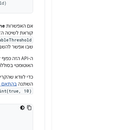
ld
)
אם האפשרות
ne
קוראת לשיטה הז
ableThreshold
שבו אפשר להשבית
ה-API הזה כ
האוטומטי בסוללה
השתנה
בהתאם לקר
int(true, 10)