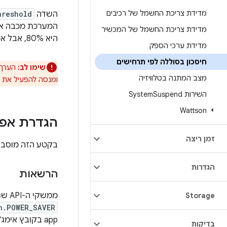
מדידת צריכת החשמל של רכיבים
השדה
hreshold
המערכת מכבה את
מדידת צריכת החשמל של המכשיר
היא 80%, אבל אפשר לשנות אותה.
מדידת ערכי הספק
חיסכון בסוללה לפי תרחישים
שימו לב:
מצב המתנה בטלוויזיה
ומנסה להפעיל את מ
השירות System
Suspend
Wattson
הגדרת אפל
זמן ריצה
בקטע הזה מוסבר
הגדרות
הרשאות
ממשקי ה-API שנדרשים כדי שאפליקציה תפעיל את התכונה 'חיסכון בסוללה' מוגנים על ידי ההרשאה
Storage
n.POWER_SAVER
app בקובץ אימג' של המערכת, ואתם צריכים להעניק את ההרשאה הזו באופן מפורש.
בדיקות