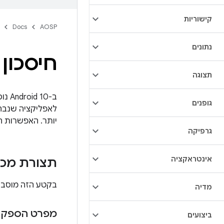
קישוריות
Docs
AOSP
נתונים
חיסכון
תצוגה
ב-Android 10 נוספה אפשרות ללוח זמנים של חיסכון בסוללה שנקראת
גופנים
לאפליקציה שנבחר
יותר. האפשרות ה
גרפיקה
אינטראקציה
תצורת מכש
בקטע הזה מוסבר
מדיה
מפרט הספק
ביצועים