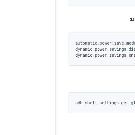
ם:
automatic_power_save_mode
dynamic_power_savings_dis
adb
shell
settings
get
g