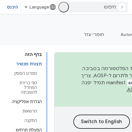
/
היכנס
Auto
חומרי עזר
בדף הזה
תצורת מכשיר
 יציבות הפלטפורמה בסביבה
מפרט הספק
העסקית, נפרסם קוד מקור ב-AOSP ברבעון השני וברבעון הרביעי. כדי ליצור ולתרום ל-AOSP, צריך
a
manifest תמיד יפנה
סף ברירת
המחדל
.
להשבתה
הגדרת אפליקציה
הרשאות
התקנה
הפעלת תרחיש