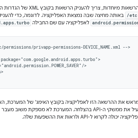
יוחדות, צריך להעניק הרשאות בקובץ XML של הגדרות המערכת בספרייה
/etc
באותה מחיצה שבה נמצאת האפליקציה. לדוגמה, כדי להעני
android.permissio
לאפליקציה עם שם החבילה
d.apps.turbo
c/permissions/privapp-permissions-DEVICE_NAME.xml
-->

>

ראש את ההרשאה הזו לאפליקציה בקובץ האימג' של המערכת, האפ
ההרשאה או להפעיל את ממשקי ה-API בהצלחה. המערכת לא מספקת 
ה לקרוא ל-API ולראות את ההשפעות שלה.