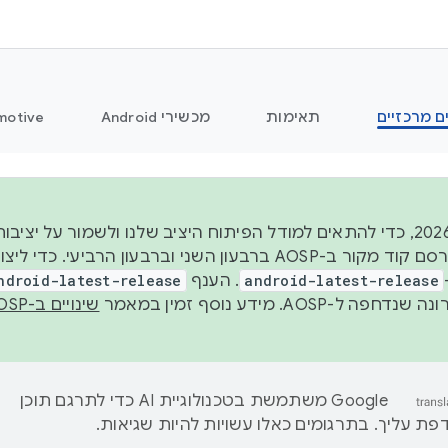
ם מרכזיים
תאימות
מכשירי Android
motive
החל משנת 2026, כדי להתאים למודל הפיתוח היציב שלנו ולשמור על
android-latest-release
. הענף
ndroid-latest-release
ל-AOSP. מידע נוסף זמין במאמר
שינויים ב-AOSP
‫Google משתמשת בטכנולוגיית AI כדי לתרגם תוכן
ת עליך. בתרגומים כאלו עשויות להיות שגיאות.