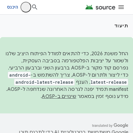
היכנס
תיעוד
החל משנת 2026, כדי להתאים למודל הפיתוח היציב שלנו
ולשמור על יציבות הפלטפורמה בסביבה העסקית,
נפרסם קוד מקור ב-AOSP ברבעון השני וברבעון הרביעי.
כדי ליצור ולתרום ל-AOSP, צריך להשתמש ב-
android-
latest-release
. הענף
android-latest-release
manifest תמיד יפנה לגרסה האחרונה שנדחפה ל-AOSP.
מידע נוסף זמין במאמר
שינויים ב-AOSP
.
‫Google משתמשת בטכנולוגיית AI כדי לתרגם תוכן