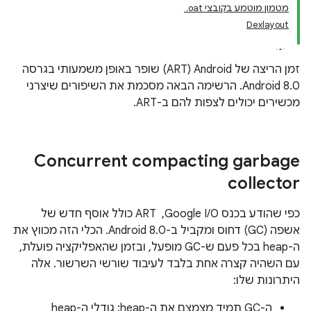
מטמון מוטמע בקובצי ‎ .oat
Dexlayout
זמן הריצה של Android‏ (ART) שופר באופן משמעותי בגרסה
Android 8.0. הרשימה הבאה מסכמת את השיפורים שיצרני
מכשירים יכולים לצפות להם ב-ART.
Concurrent compacting garbage
collector
כפי שהודע בכנס Google I/O, ‏ ART כולל אוסף חדש של
אשפה (GC) דחוס ומקביל ב-Android 8.0. הכלי הזה מכווץ את
ה-heap בכל פעם ש-GC מופעל, ובזמן שהאפליקציה פועלת,
עם השהיה קצרה אחת בלבד לעיבוד שורשי השרשור. אלה
היתרונות שלו:
ה-GC תמיד מצמצם את ה-heap: גודלי ה-heap