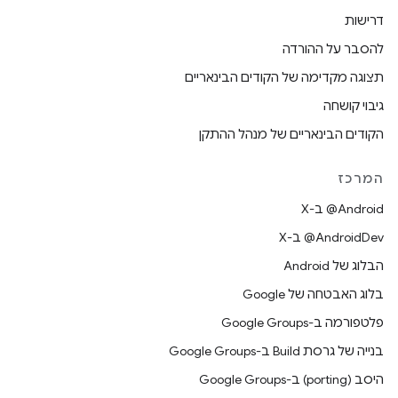
דרישות
להסבר על ההורדה
תצוגה מקדימה של הקודים הבינאריים
גיבוי קושחה
הקודים הבינאריים של מנהל ההתקן
המרכז
‫‎@Android ב-X
‫‎@AndroidDev ב-X
הבלוג של Android
בלוג האבטחה של Google
פלטפורמה ב-Google Groups
בנייה של גרסת Build ב-Google Groups
היסב (porting) ב-Google Groups