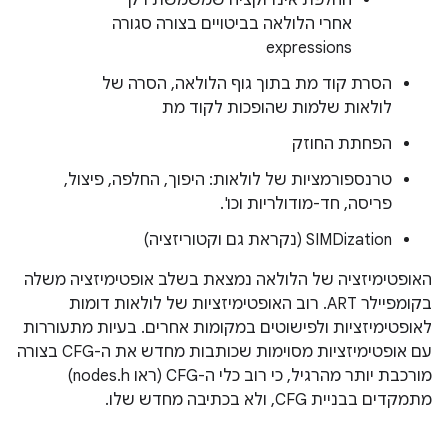
החלפת אינדוקציה שמשמשת רק
אחרי הלולאה בביטויים בצורה סגורה
expressions
הסרת קוד מת בתוך גוף הלולאה, הסרה של
לולאות שלמות שהופכות לקוד מת
הפחתת החוזק
טרנספורמציות של לולאות: היפוך, החלפה, פיצול,
פריסה, חד-מודולריות וכו'.
SIMDization (נקראת גם וקטוריזציה)
האופטימיזציה של הלולאה נמצאת בשלב אופטימיזציה משלה
בקומפיילר ART. רוב האופטימיזציות של לולאות דומות
לאופטימיזציות ולפישוטים במקומות אחרים. בעיות מתעוררות
עם אופטימיזציות מסוימות שכותבות מחדש את ה-CFG בצורה
מורכבת יותר מהרגיל, כי רוב כלי ה-CFG (ראו nodes.h)
מתמקדים בבניית CFG, ולא בכתיבה מחדש שלו.