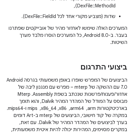
DexFile::MethodId),
שדות (מצביע מקורי אחד לכל DexFile::FieldId).
המערכים האלה שימשו לאחזור מהיר של אובייקטים שפתרנו
בעבר. ב-Android 8.0, כל המערכים הוסרו מלבד מערך
השיטות.
ביצועי התרגום
הביצועים של המפרש שופרו באופן משמעותי בגרסה Android
7.0 עם ההשקה של mterp – מפרש עם מנגנון ליבה של
אחזור/פענוח/פרשנות שנכתב בשפת Assembly. ‫Mterp
מבוסס על המודל של המהדר המהיר Dalvik, והוא תומך
בארכיטקטורות arm, ‏ arm64, ‏ x86,‏ x86_64, ‏ mips ו-mips64.
במקרה של קוד חישובי, הביצועים של mterp ב-Art דומים
בערך לביצועים של המהדר המהיר של Dalvik. עם זאת,
במקרים מסוימים, המהירות יכולה להיות איטית משמעותית,