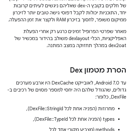
של חלקים בקובץ ה-dex שאליהם ניגשים לעיתים קרובות
יחד, התוכניות יכולות לקבל דפוסי גישה טובים יותר לזיכרון
ממיקום משופר, לחסוך בזיכרון RAM ולקצר את זמן ההפעלה.
מאחר שפרטי הפרופיל זמינים כרגע רק אחרי הפעלת
האפליקציות, הכלי dexlayout משולב בהידור במכשיר של
dex2oat במהלך תחזוקה במצב המתנה.
הסרת מטמון Dex
עד Android 7.0, לאובייקט DexCache היו ארבע מערכים
גדולים, שהגודל שלהם היה יחסי למספר מסוים של רכיבים ב-
DexFile, כלומר:
מחרוזות (הפניה אחת לכל DexFile::StringId),
‫types (הפניה אחת לכל DexFile::TypeId),
‫methods (מצביע מקורי אחד לכל