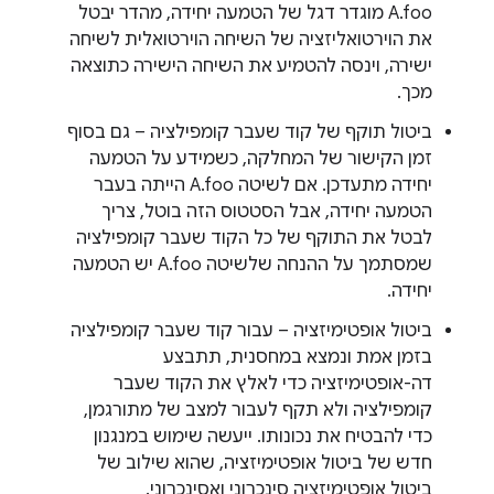
A.foo מוגדר דגל של הטמעה יחידה, מהדר יבטל
את הוירטואליזציה של השיחה הוירטואלית לשיחה
ישירה, וינסה להטמיע את השיחה הישירה כתוצאה
מכך.
ביטול תוקף של קוד שעבר קומפילציה – גם בסוף
זמן הקישור של המחלקה, כשמידע על הטמעה
יחידה מתעדכן. אם לשיטה A.foo הייתה בעבר
הטמעה יחידה, אבל הסטטוס הזה בוטל, צריך
לבטל את התוקף של כל הקוד שעבר קומפילציה
שמסתמך על ההנחה שלשיטה A.foo יש הטמעה
יחידה.
ביטול אופטימיזציה – עבור קוד שעבר קומפילציה
בזמן אמת ונמצא במחסנית, תתבצע
דה-אופטימיזציה כדי לאלץ את הקוד שעבר
קומפילציה ולא תקף לעבור למצב של מתורגמן,
כדי להבטיח את נכונותו. ייעשה שימוש במנגנון
חדש של ביטול אופטימיזציה, שהוא שילוב של
ביטול אופטימיזציה סינכרוני ואסינכרוני.