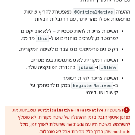
כפרמטר או כערך החזרה.
ההערה
@CriticalNative
מאפשרת להריץ שיטות
מותאמות אפילו מהר יותר, עם ההגבלות הבאות:
השיטות צריכות להיות סטטיות – ללא אובייקטים
לפרמטרים, לערכים מוחזרים או ל-
this
מרומז.
רק סוגים פרימיטיביים מועברים לשיטה המקורית.
השיטה המקורית לא משתמשת בפרמטרים
JNIEnv
ו-
jclass
בהגדרת הפונקציה שלה.
השיטה צריכה להיות רשומה
ב-
RegisterNatives
במקום להסתמך על
קישור JNI דינמי.
האנוטציות
ו-
משביתות את
@CriticalNative
@FastNative
מנגנון איסוף הזבל בזמן ההפעלה של שיטה מקורית. לא מומלץ
להשתמש בשיטה הזו עם methods שפועלות לאורך זמן, כולל
methods שהן בדרך כלל מהירות אבל לא מוגבלות.