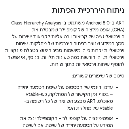
ניתוח היררכיית הכיתות
‫ART ב-Android 8.0 משתמש ב-Class Hierarchy Analysis
(CHA), אופטימיזציה של קומפיילר שמבטלת את
הווירטואליזציה של קריאות וירטואליות לקריאות ישירות על
סמך המידע שנוצר בניתוח היררכיות של מחלקות. שיחות
וירטואליות יקרות כי הן מיושמות סביב חיפוש בטבלת פונקציות
וירטואליות, והן דורשות כמה טעינות תלויות. בנוסף, אי אפשר
להוסיף שיחות וירטואליות בתוך שורות.
סיכום של שיפורים קשורים:
עדכון דינמי של הסטטוס של שיטת הטמעה יחידה
– בסוף זמן הקישור של המחלקה, כש-vtable
מאוכלס, ART מבצע השוואה של כל רשומה ב-
vtable של מחלקת העל.
אופטימיזציה של קומפיילר – הקומפיילר ינצל את
המידע על הטמעה יחידה של שיטה. אם לשיטה