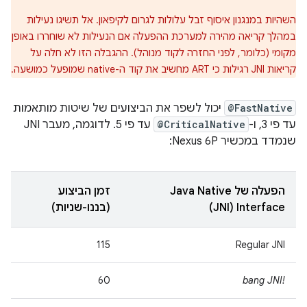
השהיות במנגנון איסוף זבל עלולות לגרום לקיפאון. אל תשיגו נעילות
במהלך קריאה מהירה למערכת ההפעלה אם הנעילות לא שוחררו באופן
מקומי (כלומר, לפני החזרה לקוד מנוהל). ההגבלה הזו לא חלה על
קריאות JNI רגילות כי ART מחשיב את קוד ה-native שמופעל כמושעה.
@FastNative
יכול לשפר את הביצועים של שיטות מותאמות
עד פי 3, ו-
@CriticalNative
עד פי 5. לדוגמה, מעבר JNI
שנמדד במכשיר Nexus 6P:
הפעלה של Java Native
זמן הביצוע
Interface‏ (JNI)
(בננו-שניות)
115
Regular JNI
60
!bang JNI