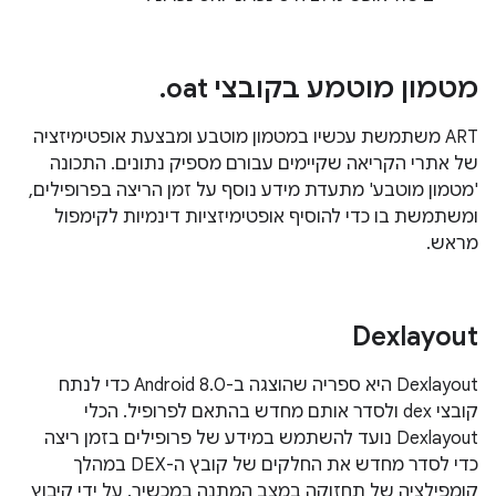
מטמון מוטמע בקובצי ‎
oat
.
‫ART משתמשת עכשיו במטמון מוטבע ומבצעת אופטימיזציה
של אתרי הקריאה שקיימים עבורם מספיק נתונים. התכונה
'מטמון מוטבע' מתעדת מידע נוסף על זמן הריצה בפרופילים,
ומשתמשת בו כדי להוסיף אופטימיזציות דינמיות לקימפול
מראש.
Dexlayout
‫Dexlayout היא ספריה שהוצגה ב-Android 8.0 כדי לנתח
קובצי dex ולסדר אותם מחדש בהתאם לפרופיל. הכלי
Dexlayout נועד להשתמש במידע של פרופילים בזמן ריצה
כדי לסדר מחדש את החלקים של קובץ ה-DEX במהלך
קומפילציה של תחזוקה במצב המתנה במכשיר. על ידי קיבוץ