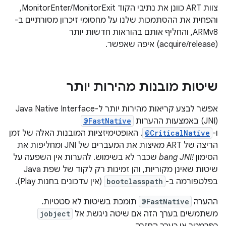
צוות ART כוונן את נתיבי הקוד MonitorEnter/MonitorExit,
והפחית את ההסתמכות שלנו על מחסומי זיכרון מסורתיים ב-
ARMv8, והחליף אותם בהוראות חדשות יותר
(acquire/release) איפה שאפשר.
שיטות מובנות מהירות יותר
אפשר לבצע קריאות מהירות יותר ל-Java Native Interface ‏
(JNI) באמצעות ההערות
@FastNative
ו-
@CriticalNative
. האופטימיזציות המובנות האלה של זמן
הריצה של ART מאיצות את המעברים של JNI ומחליפות את
הסימון
!bang JNI
שכבר לא בשימוש. להערות אין השפעה על
שיטות שאינן מקוריות, והן זמינות רק לקוד של שפת Java
בפלטפורמה ב-
bootclasspath
(אין עדכונים בחנות Play).
ההערה
@FastNative
תומכת בשיטות לא סטטיות.
משתמשים בערך הזה אם שיטה ניגשת אל
jobject