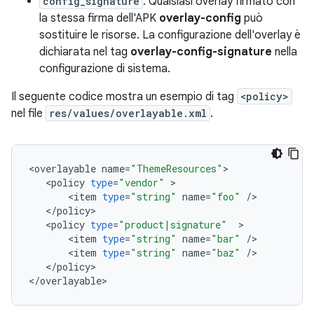
config_signature
. Qualsiasi overlay firmato con
la stessa firma dell'APK
overlay-config
può
sostituire le risorse. La configurazione dell'overlay è
dichiarata nel tag
overlay-config-signature
nella
configurazione di sistema.
Il seguente codice mostra un esempio di tag
<policy>
nel file
res/values/overlayable.xml
.
<
overlayable
name
=
"ThemeResources"
<
policy
type
=
"vendor"
<
item
type
=
"string"
name
=
"foo"
/
<
/
policy
<
policy
type
=
"product|signature"
<
item
type
=
"string"
name
=
"bar"
/
<
item
type
=
"string"
name
=
"baz"
/
<
/
policy
>

<
/
overlayable