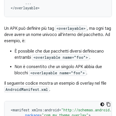
...
<
/
overlayable
Un APK può definire più tag
<overlayable>
, ma ogni tag
deve avere un nome univoco all'interno del pacchetto. Ad
esempio, è:
È possibile che due pacchetti diversi definiscano
entrambi
<overlayable name="foo">
.
Non è consentito che un singolo APK abbia due
blocchi
<overlayable name="foo">
.
Il seguente codice mostra un esempio di overlay nel file
AndroidManifest.xml
.
<
manifest
xmlns
:
android
=
"http://schemas.android.co
package
=
"com.my.theme.overlay"