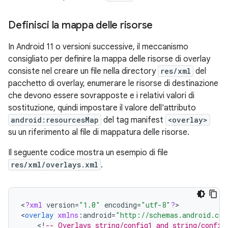
Definisci la mappa delle risorse
In Android 11 o versioni successive, il meccanismo
consigliato per definire la mappa delle risorse di overlay
consiste nel creare un file nella directory
res/xml
del
pacchetto di overlay, enumerare le risorse di destinazione
che devono essere sovrapposte e i relativi valori di
sostituzione, quindi impostare il valore dell'attributo
android:resourcesMap
del tag manifest
<overlay>
su un riferimento al file di mappatura delle risorse.
Il seguente codice mostra un esempio di file
res/xml/overlays.xml
.
<
?
xml
version
=
"1.0"
encoding
=
"utf-8"
?
>

<
overlay
xmlns
:
android
=
"http://schemas.android.com
<
!
-- Overlays string/config1 and string/config