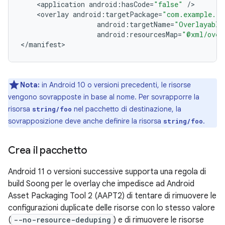
<
application
android
:
hasCode
=
"false"
/
<
overlay
android
:
targetPackage
=
"com.example.ta
android
:
targetName
=
"Overlayable
android
:
resourcesMap
=
"@xml/over
<
/
manifest
Nota:
in Android 10 o versioni precedenti, le risorse
vengono sovrapposte in base al nome. Per sovrapporre la
risorsa
nel pacchetto di destinazione, la
string/foo
sovrapposizione deve anche definire la risorsa
.
string/foo
Crea il pacchetto
Android 11 o versioni successive supporta una regola di
build Soong per le overlay che impedisce ad Android
Asset Packaging Tool 2 (AAPT2) di tentare di rimuovere le
configurazioni duplicate delle risorse con lo stesso valore
(
--no-resource-deduping
) e di rimuovere le risorse