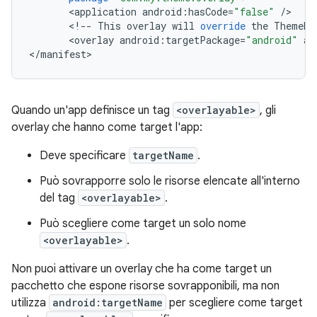
<
application
android
:
hasCode
=
"false"
/
<
!
--
This
overlay
will
override
the
ThemeRe
<
overlay
android
:
targetPackage
=
"android"
an
<
/
manifest
Quando un'app definisce un tag
<overlayable>
, gli
overlay che hanno come target l'app:
Deve specificare
targetName
.
Può sovrapporre solo le risorse elencate all'interno
del tag
<overlayable>
.
Può scegliere come target un solo nome
<overlayable>
.
Non puoi attivare un overlay che ha come target un
pacchetto che espone risorse sovrapponibili, ma non
utilizza
android:targetName
per scegliere come target