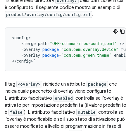
risiedere nella directory
overlay/
della partizione in cui
è configurato. Il seguente codice mostra un esempio di
product/overlay/config/config.xml
.
<
config
<
merge
path
=
"OEM-common-rros-config.xml"
/
<
overlay
package
=
"com.oem.overlay.device"
muta
<
overlay
package
=
"com.oem.green.theme"
enabled
<
/
config
>
"
Il tag
<overlay>
richiede un attributo
package
che
indica quale pacchetto di overlay viene configurato.
L'attributo facoltativo
enabled
controlla se l'overlay è
attivato per impostazione predefinita (il valore predefinito
è
false
). L'attributo facoltativo
mutable
controlla se
l'overlay è modificabile e se il suo stato di attivazione può
essere modificato a livello di programmazione in fase di