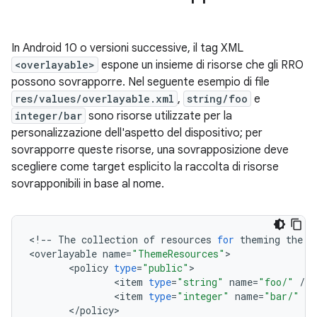
In Android 10 o versioni successive, il tag XML
<overlayable>
espone un insieme di risorse che gli RRO
possono sovrapporre. Nel seguente esempio di file
res/values/overlayable.xml
,
string/foo
e
integer/bar
sono risorse utilizzate per la
personalizzazione dell'aspetto del dispositivo; per
sovrapporre queste risorse, una sovrapposizione deve
scegliere come target esplicito la raccolta di risorse
sovrapponibili in base al nome.
<
!
--
The
collection
of
resources
for
theming
the
a
<
overlayable
name
=
"ThemeResources"
<
policy
type
=
"public"
<
item
type
=
"string"
name
=
"foo/"
/
<
item
type
=
"integer"
name
=
"bar/"
/
<
/
policy