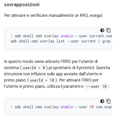
sovrapposizioni
Per attivare e verificare manualmente un RRO, esegui:
adb
shell
cmd
overlay
enable
--user
current
com.
adb
shell
cmd
overlay
list
--user
current
|
grep
-
In questo modo viene attivato l'RRO per l'utente di
sistema (
userId = 0
) proprietario di SystemUI. Questa
istruzione non influisce sulle app avviate dall'utente in
primo piano (
userId = 10
). Per attivare l'RRO per
l'utente in primo piano, utilizza il parametro
-–user 10
:
adb
shell
cmd
overlay
enable
--user
10
com.examp