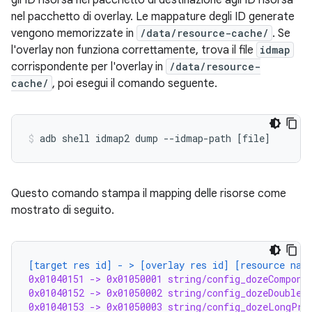
gli ID risorsa nel pacchetto di destinazione agli ID risorsa
nel pacchetto di overlay. Le mappature degli ID generate
vengono memorizzate in
/data/resource-cache/
. Se
l'overlay non funziona correttamente, trova il file
idmap
corrispondente per l'overlay in
/data/resource-
cache/
, poi esegui il comando seguente.
adb
shell
idmap2
dump
--idmap-path
[
file
]
Questo comando stampa il mapping delle risorse come
mostrato di seguito.
[target res id] - > [overlay res id] [resource nam
0x01040151 -> 0x01050001 string/config_dozeCompone
0x01040152 -> 0x01050002 string/config_dozeDoubleT
0x01040153 -> 0x01050003 string/config_dozeLongPre