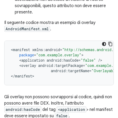
sovrapponibili, questo attributo non deve essere
presente.
Il seguente codice mostra un esempio di overlay
AndroidManifest.xml
.
<
manifest
xmlns
:
android
=
"http://schemas.android.co
package
=
"com.example.overlay"
<
application
android
:
hasCode
=
"false"
/
<
overlay
android
:
targetPackage
=
"com.example.ta
android
:
targetName
=
"Overlayable
<
/
manifest
Gli overlay non possono sovrapporsi al codice, quindi non
possono avere file DEX. Inoltre, l'attributo
android:hasCode
del tag
<application
> nel manifest
deve essere impostato su
false
.