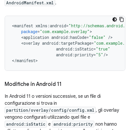
AndroidManifest.xml
.
<
manifest
xmlns
:
android
=
"http://schemas.android.co
package
=
"com.example.overlay"
<
application
android
:
hasCode
=
"false"
/
<
overlay
android
:
targetPackage
=
"com.example.ta
android
:
isStatic
=
"true"
android
:
priority
=
"5"
/
>

<
/
manifest
Modifiche in Android 11
In Android 11 o versioni successive, se un file di
configurazione si trova in
partition/overlay/config/config.xml
, gli overlay
vengono configurati utilizzando quel file e
android:isStatic
e
android:priority
non hanno