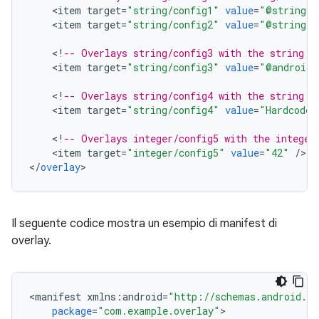
<
item
target
=
"string/config1"
value
=
"@string/o
<
item
target
=
"string/config2"
value
=
"@string/o
<
!
-- Overlays string/config3 with the string "
<
item
target
=
"string/config3"
value
=
"@android:
<
!
-- Overlays string/config4 with the string "
<
item
target
=
"string/config4"
value
=
"Hardcoded
<
!
-- Overlays integer/config5 with the integer
<
item
target
=
"integer/config5"
value
=
"42"
/
>

<
/
overlay
Il seguente codice mostra un esempio di manifest di
overlay.
<
manifest
xmlns
:
android
=
"http://schemas.android.co
package
=
"com.example.overlay"