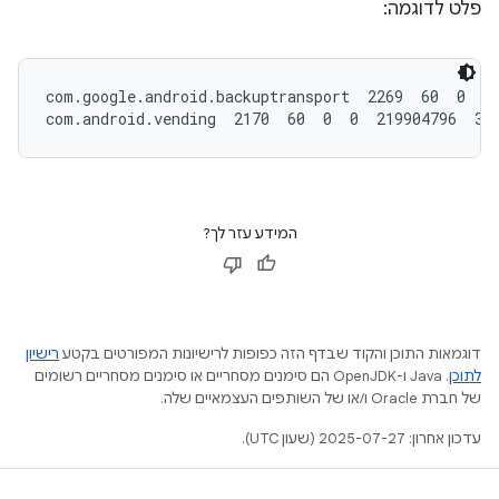
פלט לדוגמה:
com.google.android.backuptransport  2269  60  0  0 
com.android.vending  2170  60  0  0  219904796  38
המידע עזר לך?
דוגמאות התוכן והקוד שבדף הזה כפופות לרישיונות המפורטים בקטע
רישיון
לתוכן
.‏ Java ו-OpenJDK הם סימנים מסחריים או סימנים מסחריים רשומים
של חברת Oracle ו/או של השותפים העצמאיים שלה.
עדכון אחרון: 2025-07-27 (שעון UTC).