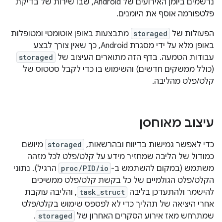
נרשמים ביומן האירועים של Android, שבו שירות של בדיקת
פלטפורמה אוסף את היומנים.
הפעולות של
storaged
מתבצעות באופן אוטומטי ומטופלות
באופן מלא על ידי מסגרת Android, כך שאין צורך לבצע
עבודות הטמעה. בדף הזה מתוארים העיצוב של
storaged
(כולל ממשקים חדשים) והשימוש בו כדי לקבל סטטוס של
קלט/פלט מהליבה.
עיצוב מאוחסן
כדי לאפשר גמישות בדיווח ובהרשאות,
storaged
מיושם
כמודול של הליבה שמחזיר מידע על קלט/פלט לכל מזהה
משתמש (במקום להשתמש ב-
proc/PID/io
הרגיל). נתוני
הקלט/פלט הגולמיים של כל בקשת קלט/פלט ממשיכים
להישמר ולהתעדכן בליבה
task_struct
, והליבה עוקבת
אחרי היציאה של תהליך כדי לא לפספס שימוש בקלט/פלט
שמתרחש מאז אירוע הסקרים האחרון של
storaged
.