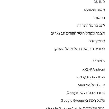
BUILD
מאגר Android
דרישות
להסבר על ההורדה
תצוגה מקדימה של הקודים הבינאריים
גיבוי קושחה
הקודים הבינאריים של מנהל ההתקן
המרכז
‫‎@Android ב-X
‫‎@AndroidDev ב-X
הבלוג של Android
בלוג האבטחה של Google
פלטפורמה ב-Google Groups
בנייה של גרסת Build ב-Google Groups