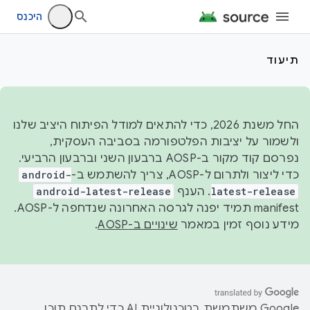
היכנס
תיעוד
החל משנת 2026, כדי להתאים למודל הפיתוח היציב שלנו
ולשמור על יציבות הפלטפורמה בסביבה העסקית,
נפרסם קוד מקור ב-AOSP ברבעון השני וברבעון הרביעי.
כדי ליצור ולתרום ל-AOSP, צריך להשתמש ב-
android-
latest-release
. הענף
android-latest-release
manifest תמיד יפנה לגרסה האחרונה שנדחפה ל-AOSP.
מידע נוסף זמין במאמר
שינויים ב-AOSP
.
‫Google משתמשת בטכנולוגיית AI כדי לתרגם תוכן