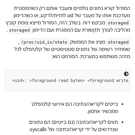
המודול קורא נתונים גולמיים ומעבד אותם רק כשהמסגרת
מעדכנת אותו על מעבר של uid לחזית/לרקע, או כשהדימון
storaged
מבקש דוח. בשלב הזה, המודול מייצא צומת קובץ
מהליבה לצורך תקשורת עם המסגרת ועם הדימון
storaged
.
storaged
מציג את הממשק
/proc/uid_io/stats
,
שמחזיר רשימה של נתונים סטטיסטיים של קלט/פלט לכל
מזהה משתמש במערכת. הפורמט הוא:
בייטים לקריאה/כתיבה הם אירועי קלט/פלט
ממכשיר אחסון.
תווים לקריאה/כתיבה (גם בייטים) הם נתונים
שנדרשים על ידי קריאה/כתיבה של syscalls.