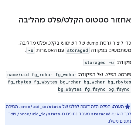
אחזור סטטוס הקלט
/
פלט מהליבה
כדי ליצור גרסת dump של השימוש בקלט/פלט מהליבה,
משתמשים בפקודה
storaged
עם האפשרות
-u
.
פקודה:
storaged -u
פורמט הפלט של הפקודה:
name/uid fg_rchar fg_wchar
fg_rbytes fg_wbytes bg_rchar bg_wchar bg_rbytes
bg_wbytes fg_fsync bg_fsync
הערה:
הפלט הזה דומה לפלט של
. הסיבה
proc/uid_io/stats
לכך היא ש-
מעבד נתונים מ-
ויוצר
/proc/uid_io/stats
storaged
נתונים משלו.