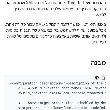
ההגדרות של Tradefed מבוססות על מבנה XML שמתאר את
הבדיקה שצריך להריץ ואת שלבי ההכנה וההגדרה שצריך
לבצע.
באופן תיאורטי, אפשר להגדיר הכול ב-XML עבור פקודה אחת.
אבל בפועל, עדיף להשתמש בקובצי XML של תבנית בסיסית
ולהתאים אותם אישית באמצעות פרמטרים נוספים של שורת
הפקודה.
מבנה
<configuration
description="<description
of
the
<!--
A
build
provider
that
takes
local
device
<build_provider
class="com.android.tradefed.bu
<!--
Some
target
preparation,
disabled
by
defa
<target_preparer