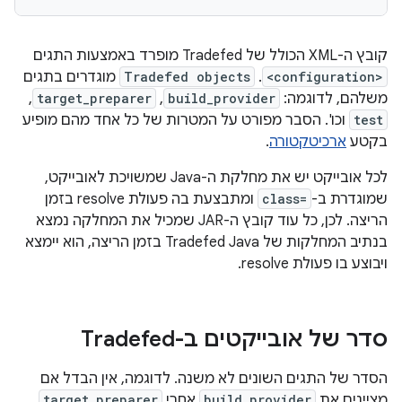
קובץ ה-XML הכולל של Tradefed מופרד באמצעות התגים
<configuration>
. ‫
Tradefed objects
מוגדרים בתגים
משלהם, לדוגמה:
build_provider
,‏
target_preparer
,‏
test
וכו'. הסבר מפורט על המטרות של כל אחד מהם מופיע
בקטע
ארכיטקטורה
.
לכל אובייקט יש את מחלקת ה-Java שמשויכת לאובייקט,
שמוגדרת ב-
class=
ומתבצעת בה פעולת resolve בזמן
הריצה. לכן, כל עוד קובץ ה-JAR שמכיל את המחלקה נמצא
בנתיב המחלקות של Tradefed Java בזמן הריצה, הוא יימצא
ויבוצע בו פעולת resolve.
סדר של אובייקטים ב-Tradefed
הסדר של התגים השונים לא משנה. לדוגמה, אין הבדל אם
מציינים את
build_provider
אחרי
target_preparer
.