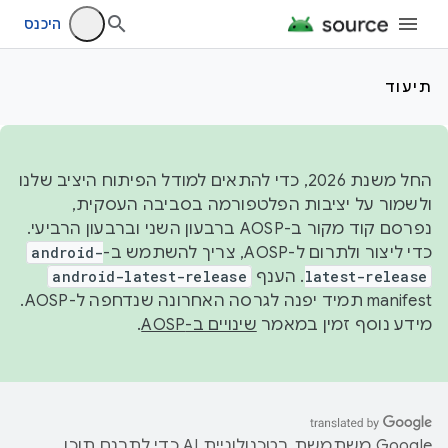
היכנס
תיעוד
החל משנת 2026, כדי להתאים למודל הפיתוח היציב שלנו
ולשמור על יציבות הפלטפורמה בסביבה העסקית,
נפרסם קוד מקור ב-AOSP ברבעון השני וברבעון הרביעי.
כדי ליצור ולתרום ל-AOSP, צריך להשתמש ב-
android-
latest-release
. הענף
android-latest-release
manifest תמיד יפנה לגרסה האחרונה שנדחפה ל-AOSP.
מידע נוסף זמין במאמר
שינויים ב-AOSP
.
‫Google משתמשת בטכנולוגיית AI כדי לתרגם תוכן