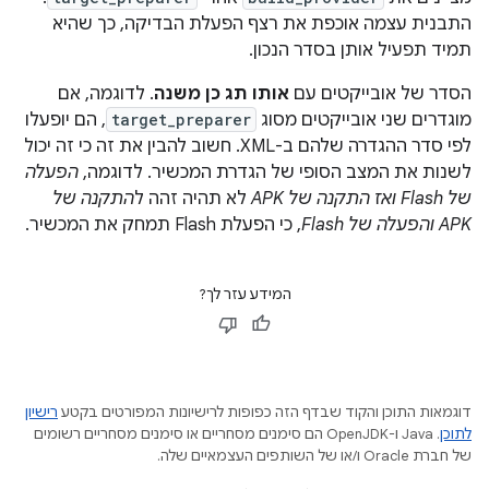
התבנית עצמה אוכפת את רצף הפעלת הבדיקה, כך שהיא
תמיד תפעיל אותן בסדר הנכון.
הסדר של אובייקטים עם
אותו תג כן משנה
. לדוגמה, אם
מוגדרים שני אובייקטים מסוג
target_preparer
, הם יופעלו
לפי סדר ההגדרה שלהם ב-XML. חשוב להבין את זה כי זה יכול
לשנות את המצב הסופי של הגדרת המכשיר. לדוגמה,
הפעלה
של Flash ואז התקנה של APK
לא תהיה זהה ל
התקנה של
APK והפעלה של Flash
, כי הפעלת Flash תמחק את המכשיר.
המידע עזר לך?
דוגמאות התוכן והקוד שבדף הזה כפופות לרישיונות המפורטים בקטע
רישיון
לתוכן
.‏ Java ו-OpenJDK הם סימנים מסחריים או סימנים מסחריים רשומים
של חברת Oracle ו/או של השותפים העצמאיים שלה.