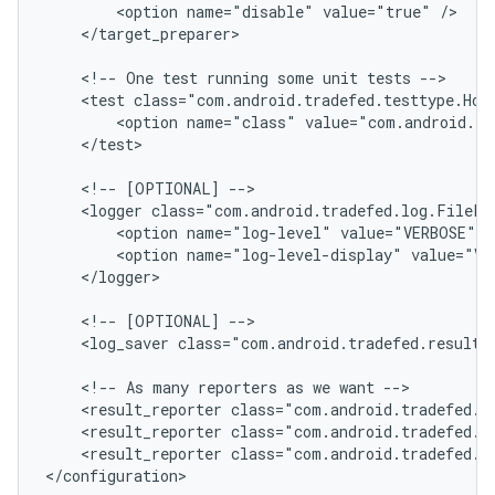
<option
name="disable"
value="true"
</target_preparer>

<!--
One
test
running
some
unit
tests
<test
<option
name="class"
value="com.android.tr
</test>

<!--
[OPTIONAL]
<logger
<option
name="log-level"
value="VERBOSE"
<option
name="log-level-display"
value="VE
</logger>

<!--
[OPTIONAL]
<log_saver
class="com.android.tradefed.result.
<!--
As
many
reporters
as
we
want
<result_reporter
class="com.android.tradefed.r
<result_reporter
class="com.android.tradefed.r
<result_reporter
class="com.android.tradefed.re