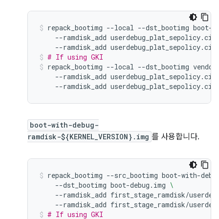
repack_bootimg
--local
--dst_bootimg
boot-d
--ramdisk_add
userdebug_plat_sepolicy.cil
--ramdisk_add
userdebug_plat_sepolicy.cil
# If using GKI
repack_bootimg
--local
--dst_bootimg
vendor
--ramdisk_add
userdebug_plat_sepolicy.cil
--ramdisk_add
userdebug_plat_sepolicy.cil
boot-with-debug-
ramdisk-${KERNEL_VERSION}.img
를 사용합니다.
repack_bootimg
--src_bootimg
boot-with-debu
--dst_bootimg
boot-debug.img
\
--ramdisk_add
first_stage_ramdisk/userdeb
--ramdisk_add
first_stage_ramdisk/userdeb
# If using GKI