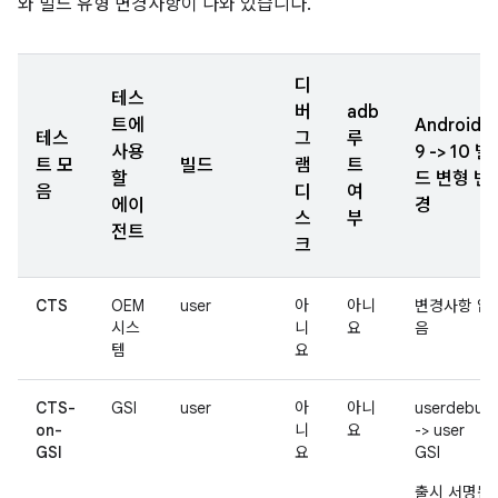
와 빌드 유형 변경사항이 나와 있습니다.
디
테스
버
adb
트에
Android
테스
그
루
사용
9 -> 10 빌
트 모
빌드
램
트
할
드 변형 변
음
디
여
에이
경
스
부
전트
크
CTS
OEM
user
아
아니
변경사항 없
시스
니
요
음
템
요
CTS-
GSI
user
아
아니
userdebug
on-
니
요
-> user
GSI
요
GSI
출시 서명됨