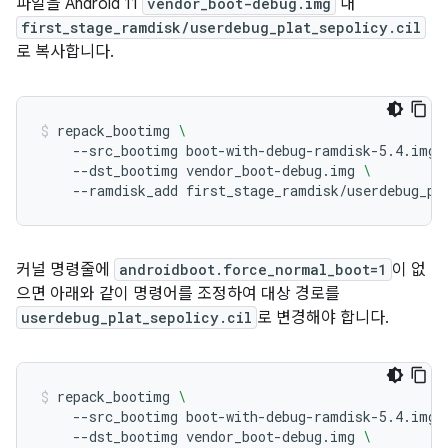
파일을 Android 11
vendor_boot-debug.img
내
first_stage_ramdisk/userdebug_plat_sepolicy.cil
로 복사합니다.
repack_bootimg
\
--src_bootimg
boot-with-debug-ramdisk-5.4.img
--dst_bootimg
vendor_boot-debug.img
\
--ramdisk_add
first_stage_ramdisk/userdebug_pl
커널 명령줄에
androidboot.force_normal_boot=1
이 없
으면 아래와 같이 명령어를 조정하여 대상 경로를
userdebug_plat_sepolicy.cil
로 변경해야 합니다.
repack_bootimg
\
--src_bootimg
boot-with-debug-ramdisk-5.4.img
--dst_bootimg
vendor_boot-debug.img
\