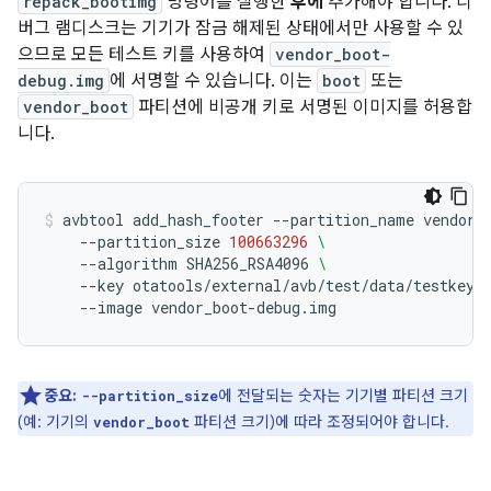
repack_bootimg
명령어를 실행한
후에
추가해야 합니다. 디
버그 램디스크는 기기가 잠금 해제된 상태에서만 사용할 수 있
으므로 모든 테스트 키를 사용하여
vendor_boot-
debug.img
에 서명할 수 있습니다. 이는
boot
또는
vendor_boot
파티션에 비공개 키로 서명된 이미지를 허용합
니다.
avbtool
add_hash_footer
--partition_name
vendor_
--partition_size
100663296
\
--algorithm
SHA256_RSA4096
\
--key
otatools/external/avb/test/data/testkey_
--image
vendor_boot-debug.img
중요:
에 전달되는 숫자는 기기별 파티션 크기
--partition_size
(예: 기기의
파티션 크기)에 따라 조정되어야 합니다.
vendor_boot