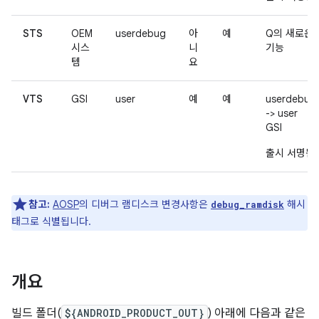
STS
OEM
userdebug
아
예
Q의 새로운
시스
니
기능
템
요
VTS
GSI
user
예
예
userdebug
-> user
GSI
출시 서명됨
참고:
AOSP
의 디버그 램디스크 변경사항은
해시
debug_ramdisk
태그로 식별됩니다.
개요
빌드 폴더(
${ANDROID_PRODUCT_OUT}
) 아래에 다음과 같은