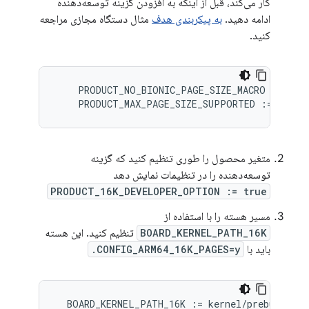
کار می‌کند، قبل از اینکه به افزودن گزینه توسعه‌دهنده
ادامه دهید.
به پیکربندی هدف
مثال دستگاه مجازی مراجعه
کنید.
PRODUCT_NO_BIONIC_PAGE_SIZE_MACRO
:
=
tru
PRODUCT_MAX_PAGE_SIZE_SUPPORTED
:
=
16384
متغیر محصول را طوری تنظیم کنید که گزینه
توسعه‌دهنده را در تنظیمات نمایش دهد
PRODUCT_16K_DEVELOPER_OPTION := true
مسیر هسته را با استفاده از
BOARD_KERNEL_PATH_16K
تنظیم کنید. این هسته
باید با
CONFIG_ARM64_16K_PAGES=y.
BOARD_KERNEL_PATH_16K
:
=
kernel/prebuilts/m