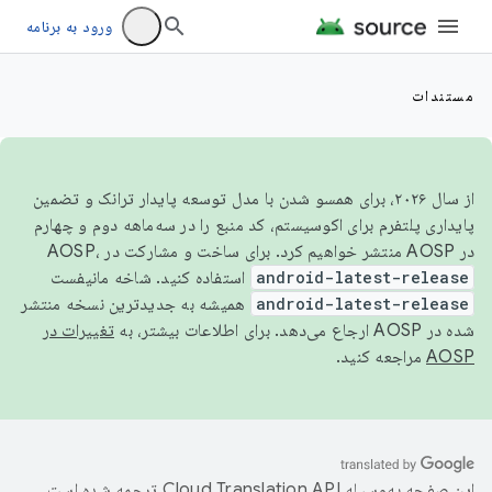
ورود به برنامه
مستندات
از سال ۲۰۲۶، برای همسو شدن با مدل توسعه پایدار ترانک و تضمین
پایداری پلتفرم برای اکوسیستم، کد منبع را در سه‌ماهه دوم و چهارم
در AOSP منتشر خواهیم کرد. برای ساخت و مشارکت در AOSP،
android-latest-release
استفاده کنید. شاخه مانیفست
android-latest-release
همیشه به جدیدترین نسخه منتشر
شده در AOSP ارجاع می‌دهد. برای اطلاعات بیشتر، به
تغییرات در
AOSP
مراجعه کنید.
این صفحه به‌وسیله
ترجمه شده است.