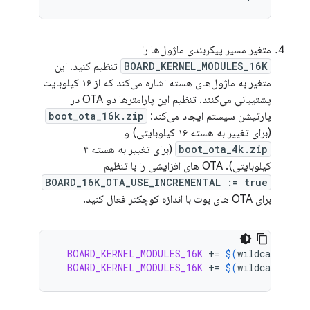
متغیر مسیر پیکربندی ماژول‌ها را
BOARD_KERNEL_MODULES_16K
تنظیم کنید. این
متغیر به ماژول‌های هسته اشاره می‌کند که از ۱۶ کیلوبایت
پشتیبانی می‌کنند. تنظیم این پارامترها دو OTA در
پارتیشن سیستم ایجاد می‌کند:
boot_ota_16k.zip
(برای تغییر به هسته ۱۶ کیلوبایتی) و
boot_ota_4k.zip
(برای تغییر به هسته ۴
کیلوبایتی). OTA های افزایشی را با تنظیم
BOARD_16K_OTA_USE_INCREMENTAL := true
برای OTA های بوت با اندازه کوچکتر فعال کنید.
BOARD_KERNEL_MODULES_16K
+=
$(
wildcard
kern
BOARD_KERNEL_MODULES_16K
+=
$(
wildcard
kern