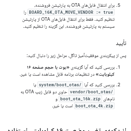
برای انتقال فایل‌های OTA به پارتیشن فروشنده،
BOARD_16K_OTA_MOVE_VENDOR := true
را
تنظیم کنید. فقط برای انتقال فایل‌های OTA از پارتیشن
سیستم به پارتیشن فروشنده، این گزینه را تنظیم کنید.
تأیید
پس از پیکربندی موفقیت‌آمیز تاگل، مراحل زیر را دنبال کنید:
بررسی کنید که آیا گزینه‌ی
«بوت با حجم صفحه ۱۶
کیلوبایت»
در تنظیمات برنامه قابل مشاهده است یا خیر.
بررسی کنید که آیا
/system/boot_otas
یا
/vendor/boot_otas
حاوی دو فایل زیپ OTA به
نام‌های
boot_ota_16k.zip
و
boot_ota_4k.zip
است یا خیر.
از دکمه‌ی تغییر وضعیت ۱۶ کیلوبایتی استفاده