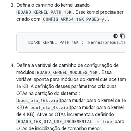
Defina o caminho do kernel usando
BOARD_KERNEL_PATH_16K
. Esse kernel precisa ser
criado com
CONFIG_ARM64_16K_PAGES=y.
.
BOARD_KERNEL_PATH_16K
:
=
kernel/prebuilts/m
Defina a variável de caminho de configuração de
módulos
BOARD_KERNEL_MODULES_16K
. Essa
variável aponta para módulos do kernel que aceitam
16 KB. A definição desses parâmetros cria duas
OTAs na partição do sistema :
boot_ota_16k.zip
(para mudar para o kernel de 16
KB) e
boot_ota_4k.zip
(para mudar para o kernel
de 4 KB). Ative as OTAs incrementais definindo
BOARD_16K_OTA_USE_INCREMENTAL := true
para
OTAs de inicialização de tamanho menor.