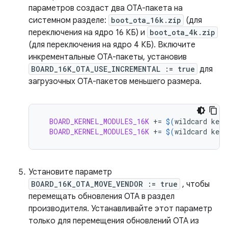
параметров создаст два OTA-пакета на
системном разделе:
boot_ota_16k.zip
(для
переключения на ядро ​​16 КБ) и
boot_ota_4k.zip
(для переключения на ядро ​​4 КБ). Включите
инкрементальные OTA-пакеты, установив
BOARD_16K_OTA_USE_INCREMENTAL := true
для
загрузочных OTA-пакетов меньшего размера.
BOARD_KERNEL_MODULES_16K
+=
$(
wildcard
kern
BOARD_KERNEL_MODULES_16K
+=
$(
wildcard
kern
Установите параметр
BOARD_16K_OTA_MOVE_VENDOR := true
, чтобы
перемещать обновления OTA в раздел
производителя. Устанавливайте этот параметр
только для перемещения обновлений OTA из