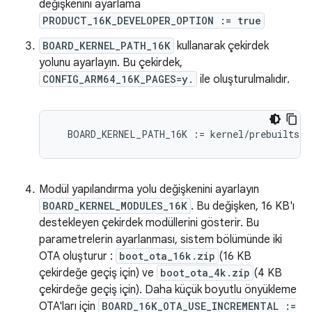
değişkenini ayarlama
PRODUCT_16K_DEVELOPER_OPTION := true
BOARD_KERNEL_PATH_16K
kullanarak çekirdek
yolunu ayarlayın. Bu çekirdek,
CONFIG_ARM64_16K_PAGES=y.
ile oluşturulmalıdır.
BOARD_KERNEL_PATH_16K
:
=
kernel/prebuilts/m
Modül yapılandırma yolu değişkenini ayarlayın
BOARD_KERNEL_MODULES_16K
. Bu değişken, 16 KB'ı
destekleyen çekirdek modüllerini gösterir. Bu
parametrelerin ayarlanması, sistem bölümünde iki
OTA oluşturur :
boot_ota_16k.zip
(16 KB
çekirdeğe geçiş için) ve
boot_ota_4k.zip
(4 KB
çekirdeğe geçiş için). Daha küçük boyutlu önyükleme
OTA'ları için
BOARD_16K_OTA_USE_INCREMENTAL :=