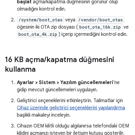
başlat
açma/kapatma düğmesinin görünür olup
olmadığını kontrol edin.
/system/boot_otas
veya
/vendor/boot_otas
öğesinin iki OTA zip dosyası (
boot_ota_16k.zip
ve
boot_ota_4k.zip
) içerip içermediğini kontrol edin.
16 KB açma
/
kapatma düğmesini
kullanma
Ayarlar > Sistem > Yazılım güncellemeleri
'ne
gidip mevcut güncellemeleri uygulayın.
Geliştirici seçeneklerini etkinleştirin. Talimatlar için
Cihaz üzerinde geliştirici seçeneklerini yapılandırma
başlıklı makaleyi inceleyin.
Cihazın OEM kilitli olduğu algılanırsa telefondaki OEM
kilidini açmanızı isteyen bir iletişim kutusu gösterilir.