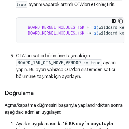
true
ayarını yaparak artımlı OTA'ları etkinleştirin.
BOARD_KERNEL_MODULES_16K
+=
$(
wildcard
kern
BOARD_KERNEL_MODULES_16K
+=
$(
wildcard
kern
OTA'ları satıcı bölümüne taşımak için
BOARD_16K_OTA_MOVE_VENDOR := true
ayarını
yapın. Bu ayarı yalnızca OTA'ları sistemden satıcı
bölümüne taşımak için ayarlayın.
Doğrulama
Açma/kapatma düğmesini başarıyla yapılandırdıktan sonra
aşağıdaki adımları uygulayın:
Ayarlar uygulamasında
16 KB sayfa boyutuyla