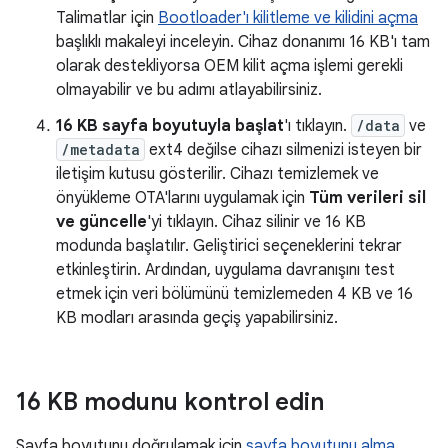
Talimatlar için
Bootloader'ı kilitleme ve kilidini açma
başlıklı makaleyi inceleyin. Cihaz donanımı 16 KB'ı tam
olarak destekliyorsa OEM kilit açma işlemi gerekli
olmayabilir ve bu adımı atlayabilirsiniz.
16 KB sayfa boyutuyla başlat
'ı tıklayın.
/data
ve
/metadata
ext4 değilse cihazı silmenizi isteyen bir
iletişim kutusu gösterilir. Cihazı temizlemek ve
önyükleme OTA'larını uygulamak için
Tüm verileri sil
ve güncelle
'yi tıklayın. Cihaz silinir ve 16 KB
modunda başlatılır. Geliştirici seçeneklerini tekrar
etkinleştirin. Ardından, uygulama davranışını test
etmek için veri bölümünü temizlemeden 4 KB ve 16
KB modları arasında geçiş yapabilirsiniz.
16 KB modunu kontrol edin
Sayfa boyutunu doğrulamak için
sayfa boyutunu alma