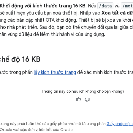
Khởi động với kích thước trang 16 KB
. Nếu
/data
và
/met
sẽ xuất hiện yêu cầu bạn xoá thiết bị. Nhấp vào
Xoá tất cả dữ
ụng các bản cập nhật OTA khởi động. Thiết bị sẽ bị xoá và khởi 
ho nhà phát triển. Sau đó, bạn có thể chuyển đổi qua lại giữa
ân vùng dữ liệu để kiểm thử hành vi của ứng dụng.
chế độ 16 KB
ước trong phần
lấy kích thước trang
để xác minh kích thước tr
Thông tin này có hữu ích không cho bạn không?
trang này phải tuân thủ các giấy phép như mô tả trong phần
Giấy phép nội 
Oracle và/hoặc đơn vị liên kết của Oracle.