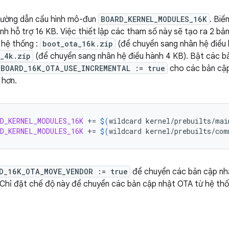
đường dẫn cấu hình mô-đun
BOARD_KERNEL_MODULES_16K
. Biế
nh hỗ trợ 16 KB. Việc thiết lập các tham số này sẽ tạo ra 2 b
 hệ thống :
boot_ota_16k.zip
(để chuyển sang nhân hệ điều 
_4k.zip
(để chuyển sang nhân hệ điều hành 4 KB). Bật các b
BOARD_16K_OTA_USE_INCREMENTAL := true
cho các bản cập
 hơn.
D_KERNEL_MODULES_16K
+=
$(
wildcard
kernel/prebuilts/mai
D_KERNEL_MODULES_16K
+=
$(
wildcard
kernel/prebuilts/com
D_16K_OTA_MOVE_VENDOR := true
để chuyển các bản cập nh
 Chỉ đặt chế độ này để chuyển các bản cập nhật OTA từ hệ th