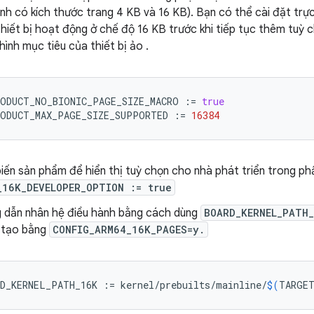
nh có kích thước trang 4 KB và 16 KB). Bạn có thể cài đặt trực
iết bị hoạt động ở chế độ 16 KB trước khi tiếp tục thêm tuỳ c
hình mục tiêu của thiết bị ảo
.
ODUCT_NO_BIONIC_PAGE_SIZE_MACRO
:
=
true
ODUCT_MAX_PAGE_SIZE_SUPPORTED
:
=
16384
biến sản phẩm để hiển thị tuỳ chọn cho nhà phát triển trong ph
_16K_DEVELOPER_OPTION := true
 dẫn nhân hệ điều hành bằng cách dùng
BOARD_KERNEL_PATH
 tạo bằng
CONFIG_ARM64_16K_PAGES=y.
D_KERNEL_PATH_16K
:
=
kernel/prebuilts/mainline/
$(
TARGET