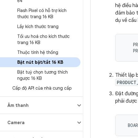
64
hệ điều hà
Flash Pixel có hỗ trợ kích
đảm bảo th
thước trang 16 KB
dụ về cấu 
Lấy kích thước trang
Tối ưu hoá cho kích thước
trang 16 KB
PR
PR
Thuộc tính hệ thống
Bật nút bật
/
tắt 16 KB
Bật tuỳ chọn tương thích
Thiết lập 
ngược 16 KB
PRODUCT
Cấp độ API của nhà cung cấp
Đặt đường
phải được
Âm thanh
Camera
BOAR