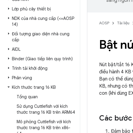
sang ngôn n
Lớp phủ cây thiết bị
NDK của nhà cung cấp (<=AOSP
AOSP
Tài liệu
14)
Đối tượng giao diện nhà cung
cấp
Bật nú
AIDL
Binder (Giao tiếp liên quy trình)
Nút bật/tắt 16 
Trình tải khởi động
điều hành 4 KB 
Phân vùng
Bạn có thể dùng
KB, nhưng có th
Kích thước trang 16 KB
con (khi dùng 
Tổng quan
Sử dụng Cuttlefish với kích
thước trang 16 KB trên ARM64
Các bước 
Mô phỏng Cuttlefish với kích
thước trang 16 KB trên x86-
Đảm bảo th