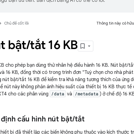
gữ bạn ưu tiên. Bản dịch bằng AI có thể có lỗi.
Chủ đề cốt lõi
Thông tin này có hữu
t bật
/
tắt 16 KB
KB cho phép bạn dùng thử nhân hệ điều hành 16 KB. Nút bật/tắ
và 16 KB, đồng thời có trong trình đơn "Tuỳ chọn cho nhà phát 
 nút bật/tắt 16 KB để kiểm tra khả năng tương thích của ứng d
ể nút này không phản ánh hiệu suất của thiết bị 16 KB thực tế 
EXT4 cho các phân vùng
/data
và
/metadata
) ở chế độ 16 KB
định cấu hình nút bật
/
tắt
iết bị đã thiết lập các biến không phụ thuộc vào kích thước t