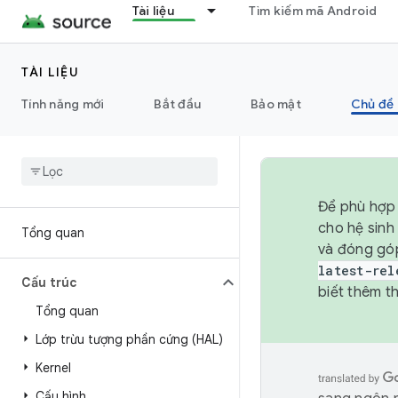
Tài liệu
Tìm kiếm mã Android
TÀI LIỆU
Tính năng mới
Bắt đầu
Bảo mật
Chủ đề 
Để phù hợp 
cho hệ sinh
Tổng quan
và đóng gó
latest-rel
Cấu trúc
biết thêm th
Tổng quan
Lớp trừu tượng phần cứng (HAL)
Kernel
Cấu hình