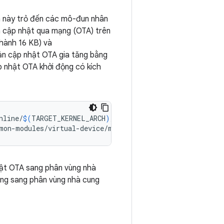
n này trỏ đến các mô-đun nhân
ản cập nhật qua mạng (OTA) trên
hành 16 KB) và
ản cập nhật OTA gia tăng bằng
 nhật OTA khởi động có kích
nline/
$(
TARGET_KERNEL_ARCH
)
/16k/*.ko
)
mon-modules/virtual-device/mainline/
$(
TARGET_KERNEL_ARC
ật OTA sang phân vùng nhà
ống sang phân vùng nhà cung