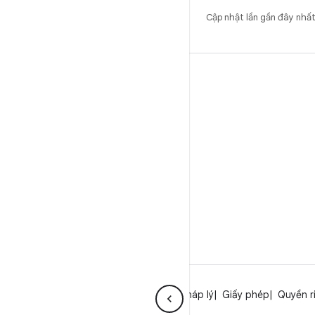
Cập nhật lần gần đây nhấ
BẢN DỰNG
Vị trí lưu trữ mã Android
Yêu cầu
Cách tải mã xuống
Xem trước mã nhị phân
Phiên bản gốc
Tệp nhị phân của trình điều khiển
Giới thiệu về Android
Cộng đồng
Pháp lý
Giấy phép
Quyền r