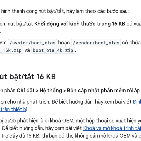
u hình thành công nút bật/tắt, hãy làm theo các bước sau:
xem nút bật/tắt
Khởi động với kích thước trang 16 KB
có xuấ
.
 xem
/system/boot_otas
hoặc
/vendor/boot_otas
có chứa 
_16k.zip
và
boot_ota_4k.zip
.
út bật
/
tắt 16 KB
ến phần
Cài đặt > Hệ thống > Bản cập nhật phần mềm
rồi áp
ọn cho nhà phát triển. Để biết hướng dẫn, hãy xem bài viết
Địn
trên thiết bị
.
 bị được phát hiện là bị khoá OEM, một hộp thoại sẽ xuất hiệ
. Để biết hướng dẫn, hãy xem bài viết
Khoá và mở khoá trình tải
ỗ trợ đầy đủ 16 KB, thì bạn có thể không cần mở khoá OEM và 