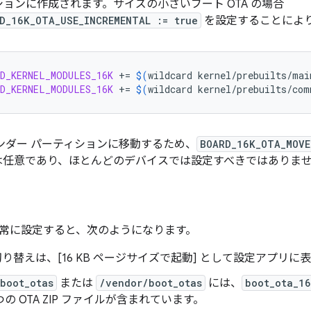
ョンに作成されます。サイズの小さいブート OTA の場合
D_16K_OTA_USE_INCREMENTAL := true
を設定することにより
D_KERNEL_MODULES_16K
+=
$(
wildcard
kernel/prebuilts/mai
D_KERNEL_MODULES_16K
+=
$(
wildcard
kernel/prebuilts/com
ベンダー パーティションに移動するため、
BOARD_16K_OTA_MOVE
は任意であり、ほとんどのデバイスでは設定すべきではありま
常に設定すると、次のようになります。
 の切り替えは、[16 KB ページサイズで起動] として設定アプリ
boot_otas
または
/vendor/boot_otas
には、
boot_ota_16
つの OTA ZIP ファイルが含まれています。