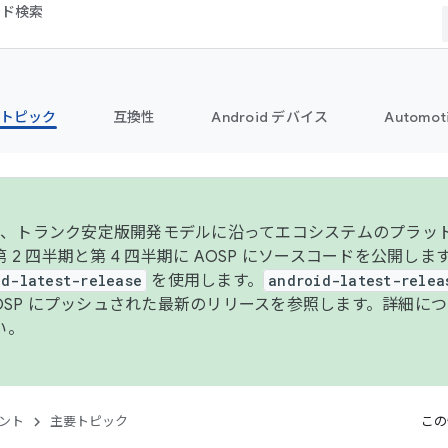
コード検索
トピック
互換性
Android デバイス
Automot
年より、トランク安定版開発モデルに沿ってエコシステムのプラ
 2 四半期と第 4 四半期に AOSP にソースコードを公開しま
id-latest-release
を使用します。
android-latest-relea
AOSP にプッシュされた最新のリリースを参照します。詳細に
い。
ント
主要トピック
この