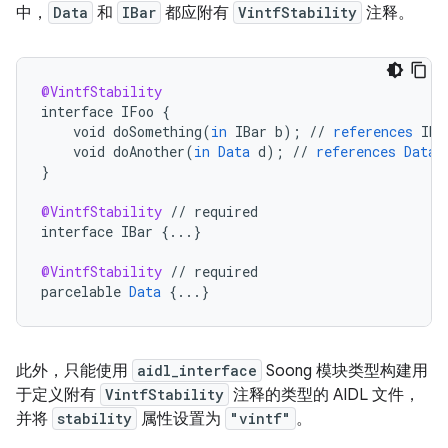
中，
Data
和
IBar
都应附有
VintfStability
注释。
@VintfStability
interface
IFoo
{
void
doSomething
(
in
IBar
b
);
//
references
IBa
void
doAnother
(
in
Data
d
);
//
references
Data
}
@VintfStability
//
required
interface
IBar
{
...
}
@VintfStability
//
required
parcelable
Data
{
...
}
此外，只能使用
aidl_interface
Soong 模块类型构建用
于定义附有
VintfStability
注释的类型的 AIDL 文件，
并将
stability
属性设置为
"vintf"
。