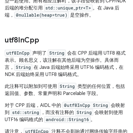
型一起使用。附有相应注解时，该字段会映射到 CPP/NDK
后端的堆分配引用
std::unique_ptr<T>
。在 Java 后
端，
@nullable(heap=true)
是空操作。
utf8In
Cpp
utf8InCpp
声明了
String
会在 CPP 后端用 UTF8 格式
表示。顾名思义，该注解在其他后端为空操作。具体而
言，
String
在 Java 后端始终采用 UTF16 编码格式，在
NDK 后端始终采用 UTF8 编码格式。
此注释可以附加到可使用
String
类型的任何位置，包括
返回值、参数、常量声明和 Parcelable 字段。
对于 CPP 后端，AIDL 中的
@utf8InCpp String
会映射
到
std::string
，而没有注释的
String
会映射到使用
UTF16 编码格式的
android::String16
。
请注意，
utf8InCpp
注释不会影响通过网络传输字符串的