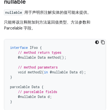
nullable
nullable
用于声明所注解实体的值可能未提供。
只能将该注释附加到方法返回值类型、方法参数和
Parcelable 字段。
interface
IFoo
{
// method return types
@
nullable
Data
method
();
// method parameters
void
method2
(
in
@
nullable
Data
d
);
}
parcelable
Data
{
// parcelable fields
@
nullable
Data
d
;
}