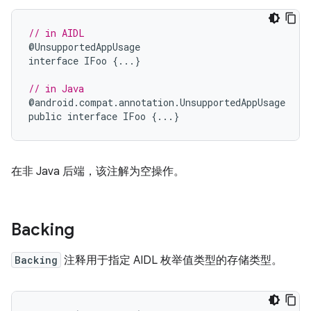
// in AIDL
@
UnsupportedAppUsage
interface
IFoo
{...}
// in Java
@
android
.
compat
.
annotation
.
UnsupportedAppUsage
public
interface
IFoo
{...}
在非 Java 后端，该注解为空操作。
Backing
Backing
注释用于指定 AIDL 枚举值类型的存储类型。