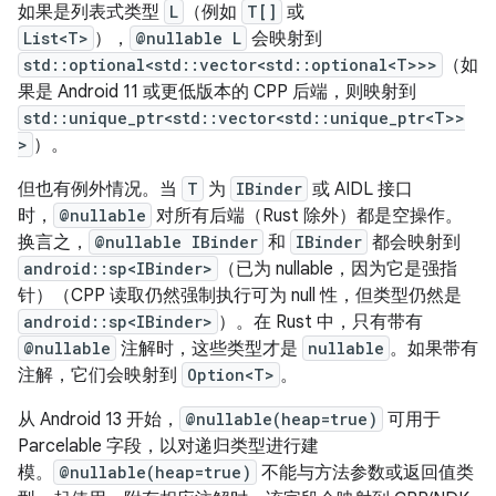
如果是列表式类型
L
（例如
T[]
或
List<T>
），
@nullable L
会映射到
std::optional<std::vector<std::optional<T>>>
（如
果是 Android 11 或更低版本的 CPP 后端，则映射到
std::unique_ptr<std::vector<std::unique_ptr<T>>
>
）。
但也有例外情况。当
T
为
IBinder
或 AIDL 接口
时，
@nullable
对所有后端（Rust 除外）都是空操作。
换言之，
@nullable IBinder
和
IBinder
都会映射到
android::sp<IBinder>
（已为 nullable，因为它是强指
针）（CPP 读取仍然强制执行可为 null 性，但类型仍然是
android::sp<IBinder>
）。在 Rust 中，只有带有
@nullable
注解时，这些类型才是
nullable
。
如果带有
注解，它们会映射到
Option<T>
。
从 Android 13 开始，
@nullable(heap=true)
可用于
Parcelable 字段，以对递归类型进行建
模。
@nullable(heap=true)
不能与方法参数或返回值类