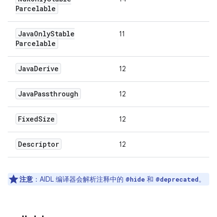
Parcelable
Java
Only
Stable
11
Parcelable
Java
Derive
12
Java
Passthrough
12
Fixed
Size
12
Descriptor
12
注意
：AIDL 编译器会解析注释中的
和
。
@hide
@deprecated