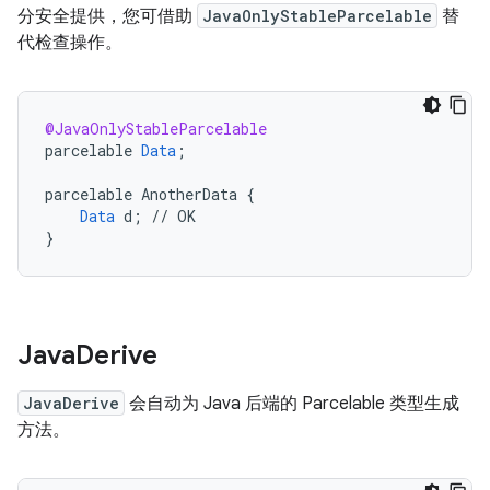
分安全提供，您可借助
JavaOnlyStableParcelable
替
代检查操作。
@JavaOnlyStableParcelable
parcelable
Data
;
parcelable
AnotherData
{
Data
d
;
//
OK
}
Java
Derive
JavaDerive
会自动为 Java 后端的 Parcelable 类型生成
方法。