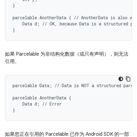
}

parcelable AnotherData { // AnotherData is also a s
    Data d; // OK, because Data is a structured par
如果 Parcelable 为非结构化数据（或只有声明），则无法
引用。
parcelable Data; // Data is NOT a structured parcel
parcelable AnotherData {

    Data d; // Error

如果您正在引用的 Parcelable 已作为 Android SDK 的一部