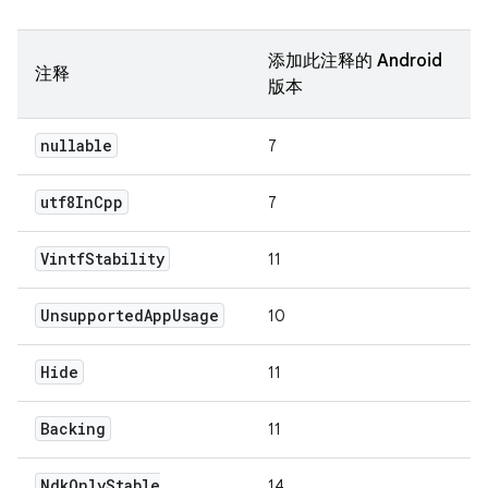
添加此注释的 Android
注释
版本
nullable
7
utf8In
Cpp
7
Vintf
Stability
11
Unsupported
App
Usage
10
Hide
11
Backing
11
Ndk
Only
Stable
14