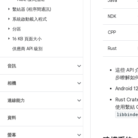
Java
繫結器 (程序間通訊)
NDK
系統啟動載入程式
分區
CPP
16 KB 頁面大小
Rust
供應商 API 級別
音訊
這些 AP
步瞭解如何
相機
Android
Rust Cra
連線能力
使用繫結 
libbinde
資料
螢幕