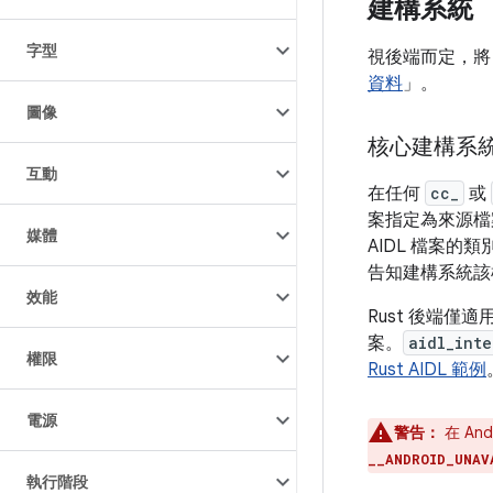
建構系統
字型
視後端而定，將 
資料
」。
圖像
核心建構系
互動
在任何
cc_
或
案指定為來源檔案。
媒體
AIDL 檔案的
告知建構系統該模
效能
Rust 後端僅適用
案。
aidl_int
權限
Rust AIDL 範例
電源
警告：
在 An
__ANDROID_UNAV
執行階段