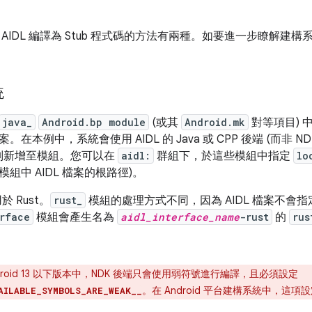
AIDL 編譯為 Stub 程式碼的方法有兩種。如要進一步瞭解建
統
java_
Android.bp module
(或其
Android.mk
對等項目) 中
在本例中，系統會使用 AIDL 的 Java 或 CPP 後端 (而非 
類別新增至模組。您可以在
aidl:
群組下，於這些模組中指定
lo
組中 AIDL 檔案的根路徑)。
於 Rust。
rust_
模組的處理方式不同，因為 AIDL 檔案不會
erface
模組會產生名為
aidl_interface_name
-rust
的
rus
。
droid 13 以下版本中，NDK 後端只會使用弱符號進行編譯，且必須設定
。在 Android 平台建構系統中，這
AILABLE_SYMBOLS_ARE_WEAK__