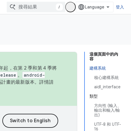
/
登入
這個頁面中的內
容
，在第 2 季和第 4 季將
建構系統
release
。
android-
核心建構系統
始碼計畫的最新版本。詳情請
aidl_interface
類型
方向性 (輸入、
輸出和輸入/輸
出)
UTF-8 和 UTF-
16