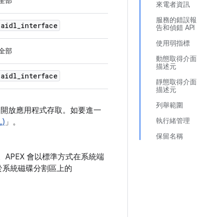
全部
來電者資訊
服務的錯誤報
aidl
_
interface
告和偵錯 API
使用弱指標
全部
動態取得介面
描述元
aidl
_
interface
靜態取得介面
描述元
列舉範圍
使用，不開放應用程式存取。如要進一
執行緒管理
L)
」。
保留名稱
APEX 會以標準方式在系統端
取決於系統磁碟分割區上的