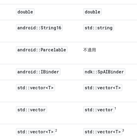
double
double
android
::
String16
std
::
string
android
::
Parcelable
不適用
android
::
IBinder
ndk
::
Sp
AIBinder
std
::
vector<T>
std
::
vector<T>
1
std
::
vector
std
::
vector
2
3
std
::
vector<T>
std
::
vector<T>