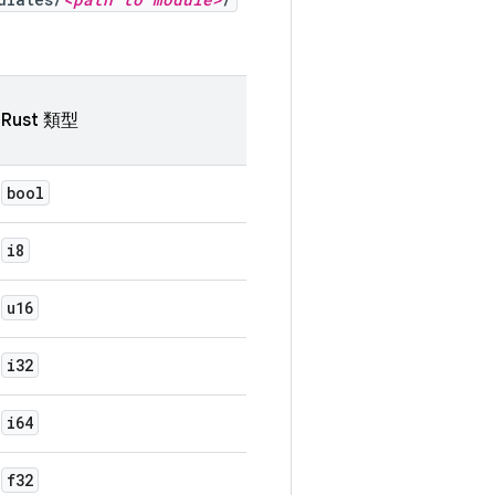
Rust 類型
bool
i8
u16
i32
i64
f32