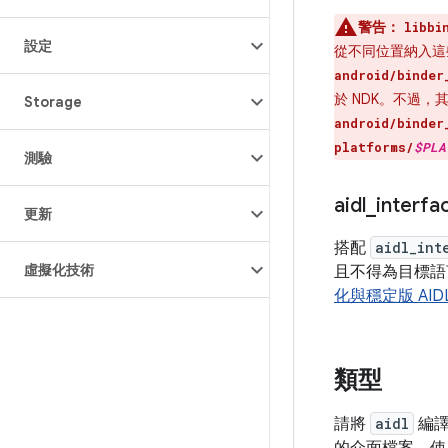
警告：
libbi
設定
從不同位置納入這
android/binder
於 NDK。不過，其
Storage
android/binder
platforms/
$PLA
測驗
aidl
_
interfa
更新
搭配
aidl_int
虛擬化技術
且不得為目標語言
化與穩定版 AID
類型
請將
aidl
編譯