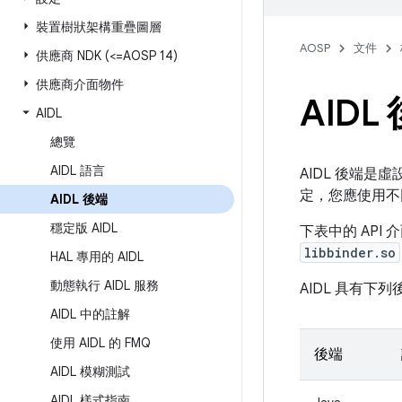
裝置樹狀架構重疊圖層
AOSP
文件
供應商 NDK (<=AOSP 14)
供應商介面物件
AIDL
AIDL
總覽
AIDL 語言
AIDL 後端是
定，您應使用不同
AIDL 後端
穩定版 AIDL
下表中的 API
libbinder.so
HAL 專用的 AIDL
動態執行 AIDL 服務
AIDL 具有下列
AIDL 中的註解
使用 AIDL 的 FMQ
後端
AIDL 模糊測試
AIDL 樣式指南