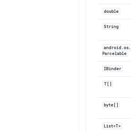
double
String
android
.
os
.
Parcelable
IBinder
T[]
byte[]
List<T>