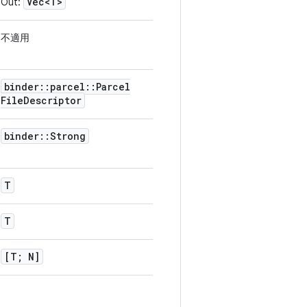
Vec<T>
Out:
不適用
binder
::
parcel
::
Parcel
File
Descriptor
binder
::
Strong
T
T
[T; N]