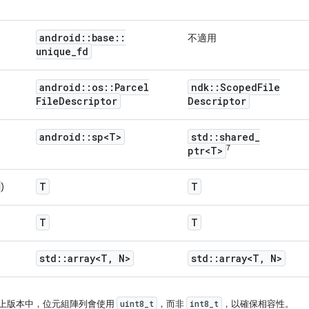
android
::
base
::
不適用
unique
_
fd
android
::
os
::
Parcel
ndk
::
Scoped
File
File
Descriptor
Descriptor
android
::
sp<T>
std
::
shared
_
7
ptr<T>
T
T
)
T
T
std
::
array<T
,
N>
std
::
array<T
,
N>
 12 以上版本中，位元組陣列會使用
uint8_t
，而非
int8_t
，以確保相容性。