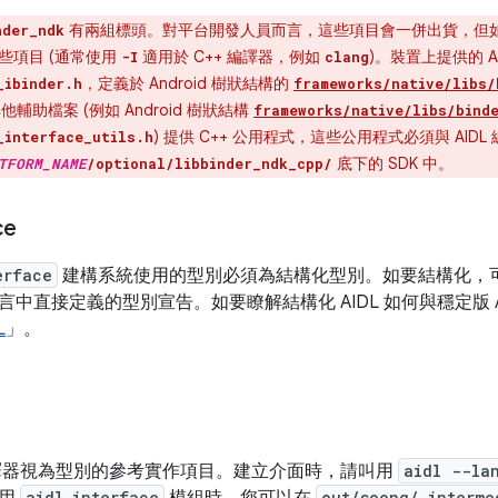
有兩組標頭。對平台開發人員而言，這些項目會一併出貨，但
nder_ndk
些項目 (通常使用
適用於 C++ 編譯器，例如
)。裝置上提供的 A
-I
clang
，定義於 Android 樹狀結構的
_ibinder.h
frameworks/native/libs/
他輔助檔案 (例如 Android 樹狀結構
frameworks/native/libs/bind
) 提供 C++ 公用程式，這些公用程式必須與 AI
_interface_utils.h
底下的 SDK 中。
TFORM_NAME
/optional/libbinder_ndk_cpp/
ce
erface
建構系統使用的型別必須為結構化型別。如要結構化，
中直接定義的型別宣告。如要瞭解結構化 AIDL 如何與穩定版 A
L
」。
器視為型別的參考實作項目。建立介面時，請叫用
aidl --la
aidl_interface
out/soong/.interme