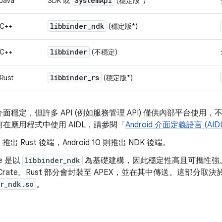
System
Api
Java
SDK 或
(穩定版*)
libbinder
_
ndk
C++
(穩定版*)
libbinder
C++
(不穩定)
libbinder
_
rs
Rust
(穩定版*)
I 介面穩定，但許多 API (例如服務管理 API) 僅供內部平台
在應用程式中使用 AIDL，請參閱「
Android 介面定義語言 (AID
 12 推出 Rust 後端，Android 10 則推出 NDK 後端。
te 是以
libbinder_ndk
為基礎建構，因此穩定性高且可攜性強。
Crate。Rust 部分會封裝至 APEX，並在其中傳送。這部分
r_ndk.so
。