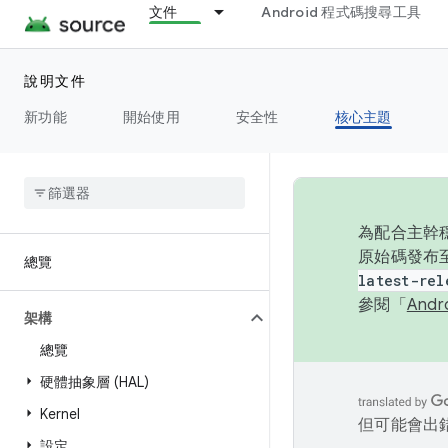
文件
Android 程式碼搜尋工具
說明文件
新功能
開始使用
安全性
核心主題
為配合主幹穩
原始碼發布至
總覽
latest-rel
參閱「
And
架構
總覽
硬體抽象層 (HAL)
Kernel
但可能會出
設定