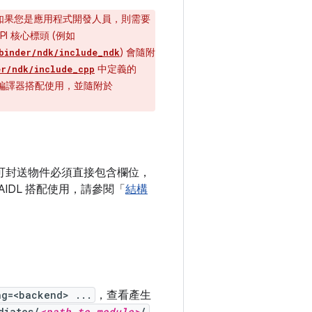
如果您是應用程式開發人員，則需要
PI 核心標頭 (例如
) 會隨附
binder/ndk/include_ndk
中定義的
er/ndk/include_cpp
DL 編譯器搭配使用，並隨附於
可封送物件必須直接包含欄位，
IDL 搭配使用，請參閱「
結構
ng=<backend> ...
，查看產生
diates/
<path to module>
/