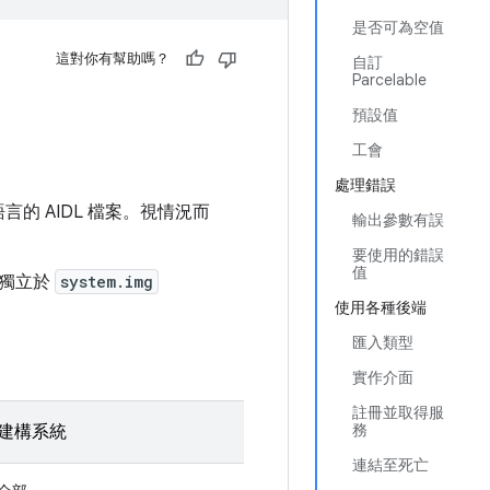
是否可為空值
這對你有幫助嗎？
自訂
Parcelable
預設值
工會
處理錯誤
的 AIDL 檔案。視情況而
輸出參數有誤
要使用的錯誤
值
可獨立於
system.img
使用各種後端
匯入類型
實作介面
註冊並取得服
務
建構系統
連結至死亡