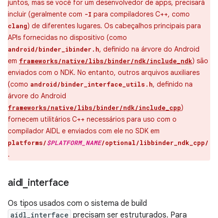
juntos, mas se você for um desenvolvedor de apps, precisará
incluir (geralmente com
para compiladores C++, como
-I
) de diferentes lugares. Os cabeçalhos principais para
clang
APIs fornecidas no dispositivo (como
, definido na árvore do Android
android/binder_ibinder.h
em
) são
frameworks/native/libs/binder/ndk/include_ndk
enviados com o NDK. No entanto, outros arquivos auxiliares
(como
, definido na
android/binder_interface_utils.h
árvore do Android
)
frameworks/native/libs/binder/ndk/include_cpp
fornecem utilitários C++ necessários para uso com o
compilador AIDL e enviados com ele no SDK em
platforms/
$PLATFORM_NAME
/optional/libbinder_ndk_cpp/
.
aidl
_
interface
Os tipos usados com o sistema de build
aidl_interface
precisam ser estruturados. Para