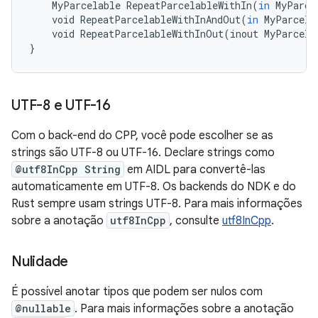
MyParcelable
RepeatParcelableWithIn
(
in
MyParce
void
RepeatParcelableWithInAndOut
(
in
MyParcela
void
RepeatParcelableWithInOut
(
inout
MyParcela
}
UTF-8 e UTF-16
Com o back-end do CPP, você pode escolher se as
strings são UTF-8 ou UTF-16. Declare strings como
@utf8InCpp String
em AIDL para convertê-las
automaticamente em UTF-8. Os backends do NDK e do
Rust sempre usam strings UTF-8. Para mais informações
sobre a anotação
utf8InCpp
, consulte
utf8InCpp
.
Nulidade
É possível anotar tipos que podem ser nulos com
@nullable
. Para mais informações sobre a anotação