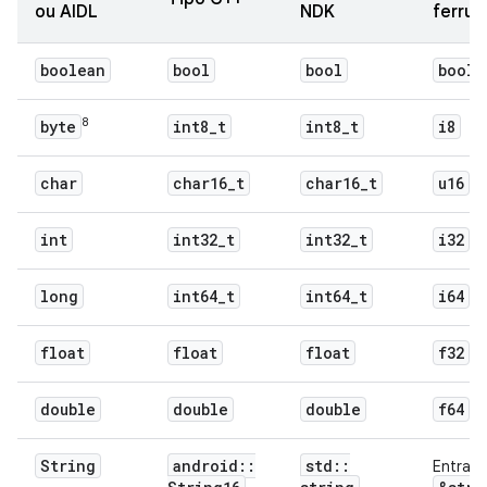
ou AIDL
NDK
ferru
boolean
bool
bool
bool
8
byte
int8
_
t
int8
_
t
i8
char
char16
_
t
char16
_
t
u16
int
int32
_
t
int32
_
t
i32
long
int64
_
t
int64
_
t
i64
float
float
float
f32
double
double
double
f64
String
android
::
std
::
Entrada