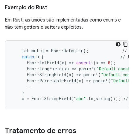
Exemplo do Rust
Em Rust, as uniões são implementadas como enums e
não têm getters e setters explícitos.
let
mut
u
=
Foo
::
Default
();
//
de
match
u
{
//
ta
Foo
::
IntField
(
x
)
=
>
assert
!
(
x
==
0
);
Foo
::
LongField
(
x
)
=
>
panic
!
(
"Default constr
Foo
::
StringField
(
x
)
=
>
panic
!
(
"Default cons
Foo
::
ParcelableField
(
x
)
=
>
panic
!
(
"Default 
...
}
u
=
Foo
::
StringField
(
"abc"
.
to_string
());
//
s
Tratamento de erros