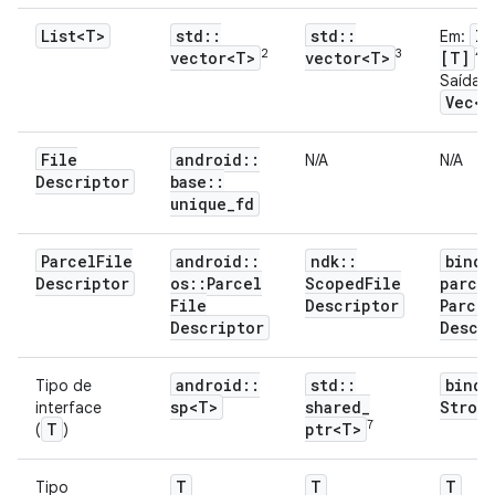
List<T>
std
::
std
::
In
Em:
2
3
4
vector<T>
vector<T>
[T]
Saída:
Vec<T
File
android
::
N/A
N/A
Descriptor
base
::
unique
_
fd
Parcel
File
android
::
ndk
::
binde
Descriptor
os
::
Parcel
Scoped
File
parce
File
Descriptor
Parcel
Descriptor
Descr
android
::
std
::
binde
Tipo de
sp<T>
shared
_
Stron
interface
7
T
ptr<T>
(
)
T
T
T
Tipo