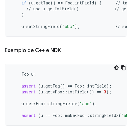
if
(
u
.
getTag
()
==
Foo
.
intField
)
{
//
tag
//
use
u
.
getIntField
()
//
gett
}
u
.
setStringField
(
"abc"
);
//
sett
Exemplo de C++ e NDK
Foo
u
;
assert
(
u
.
getTag
()
==
Foo
::
intField
);
assert
(
u
.
get<Foo
::
intField
>
()
==
0
);
u
.
set<Foo
::
stringField
>
(
"abc"
);
assert
(
u
==
Foo
::
make<Foo
::
stringField
>
(
"abc