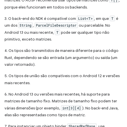
matrizes. O AOSP recomenda usar tipos de matrizes como
T[]
,
porque eles funcionam em todos os backends.
3. O back-end do NDK é compatível com
List<T>
, em que
T
é
um dos
String
,
ParcelFileDescriptor
ou parcelable. No
Android 13 ou mais recente,
T
pode ser qualquer tipo não
primitivo, exceto matrizes.
4. Os tipos são transmitidos de maneira diferente para o código
Rust, dependendo se são entrada (um argumento) ou saída (um
valor retornado).
5. Os tipos de união são compatíveis com o Android 12 e versões
mais recentes.
6. No Android 13 ou versões mais recentes, há suporte para
matrizes de tamanho fixo. Matrizes de tamanho fixo podem ter
várias dimensões (por exemplo,
int[3][4]
). No back-end Java,
elas são representadas como tipos de matriz.
7. Para instanciar um objeto binder
SharedRefBase
, use