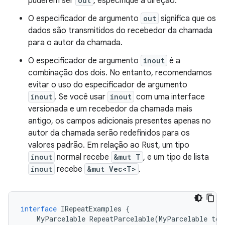
puderem ser
out
, especifique a direção.
O especificador de argumento
out
significa que os
dados são transmitidos do recebedor da chamada
para o autor da chamada.
O especificador de argumento
inout
é a
combinação dos dois. No entanto, recomendamos
evitar o uso do especificador de argumento
inout
. Se você usar
inout
com uma interface
versionada e um recebedor da chamada mais
antigo, os campos adicionais presentes apenas no
autor da chamada serão redefinidos para os
valores padrão. Em relação ao Rust, um tipo
inout
normal recebe
&mut T
, e um tipo de lista
inout
recebe
&mut Vec<T>
.
interface
IRepeatExamples
{
MyParcelable
RepeatParcelable
(
MyParcelable
tok