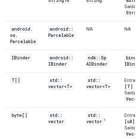
String16
string
&str
Saída:
Strin
android
.
android
::
N/A
N/A
os
.
Parcelable
Parcelable
IBinder
android
::
ndk
::
Sp
binde
IBinder
AIBinder
IBind
T[]
std
::
std
::
Entrad
vector<T>
vector<T>
[T]
Saída:
Vec<T
byte[]
std
::
std
::
Entrad
1
vector
vector
[u8]
Saída:
Vec<u