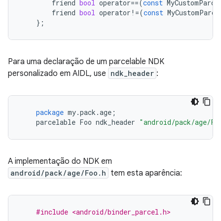
friend
bool
operator
==
(
const
MyCustomParce
friend
bool
operator
!=
(
const
MyCustomParce
};
Para uma declaração de um parcelable NDK
personalizado em AIDL, use
ndk_header
:
package
my
.
pack
.
age
;
parcelable
Foo
ndk_header
"android/pack/age/Fo
A implementação do NDK em
android/pack/age/Foo.h
tem esta aparência:
#include <android/binder_parcel.h>