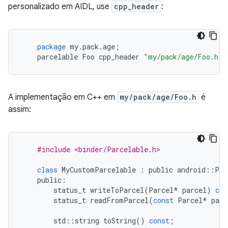
personalizado em AIDL, use
cpp_header
:
package
my
.
pack
.
age
;
parcelable
Foo
cpp_header
"my/pack/age/Foo.h"
;
A implementação em C++ em
my/pack/age/Foo.h
é
assim:
#include <binder/Parcelable.h>
class
MyCustomParcelable
:
public
android
::
Par
public
:
status_t
writeToParcel
(
Parcel
*
parcel
)
con
status_t
readFromParcel
(
const
Parcel
*
parc
std
::
string
toString
()
const
;