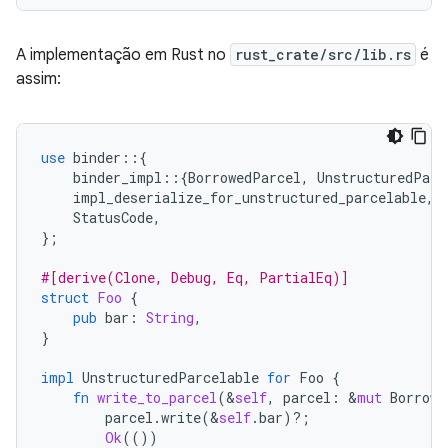
A implementação em Rust no
rust_crate/src/lib.rs
é
assim:
use
binder
::{
binder_impl
::{
BorrowedParcel
,
UnstructuredParc
impl_deserialize_for_unstructured_parcelable
,
StatusCode
,
};
#[derive(Clone, Debug, Eq, PartialEq)]
struct
Foo
{
pub
bar
:
String
,
}
impl
UnstructuredParcelable
for
Foo
{
fn
write_to_parcel
(
&
self
,
parcel
:
&
mut
Borrowe
parcel
.
write
(
&
self
.
bar
)
?
;
Ok
(())