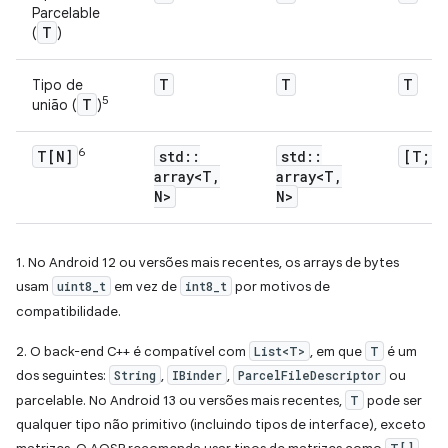
Parcelable
T
(
)
T
T
T
Tipo de
5
T
união (
)
6
T[N]
std
::
std
::
[T; N
array<T
,
array<T
,
N>
N>
1. No Android 12 ou versões mais recentes, os arrays de bytes
usam
uint8_t
em vez de
int8_t
por motivos de
compatibilidade.
2. O back-end C++ é compatível com
List<T>
, em que
T
é um
dos seguintes:
String
,
IBinder
,
ParcelFileDescriptor
ou
parcelable. No Android 13 ou versões mais recentes,
T
pode ser
qualquer tipo não primitivo (incluindo tipos de interface), exceto