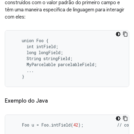
construídos com o valor padrão do primeiro campo e
têm uma maneira específica de linguagem para interagir
com eles:
    union Foo {

      int intField;

      long longField;

      String stringField;

      MyParcelable parcelableField;

      ...

Exemplo do Java
Foo
u
=
Foo
.
intField
(
42
);
//
cons