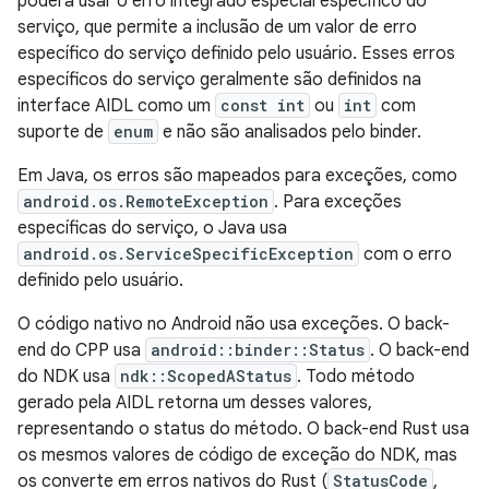
poderá usar o erro integrado especial específico do
serviço, que permite a inclusão de um valor de erro
específico do serviço definido pelo usuário. Esses erros
específicos do serviço geralmente são definidos na
interface AIDL como um
const int
ou
int
com
suporte de
enum
e não são analisados pelo binder.
Em Java, os erros são mapeados para exceções, como
android.os.RemoteException
. Para exceções
específicas do serviço, o Java usa
android.os.ServiceSpecificException
com o erro
definido pelo usuário.
O código nativo no Android não usa exceções. O back-
end do CPP usa
android::binder::Status
. O back-end
do NDK usa
ndk::ScopedAStatus
. Todo método
gerado pela AIDL retorna um desses valores,
representando o status do método. O back-end Rust usa
os mesmos valores de código de exceção do NDK, mas
os converte em erros nativos do Rust (
StatusCode
,