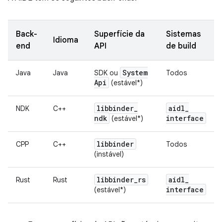
Back-
Superfície da
Sistemas
Idioma
end
API
de build
System
Java
Java
SDK ou
Todos
Api
(estável*)
libbinder
_
aidl
_
NDK
C++
ndk
interface
(estável*)
libbinder
CPP
C++
Todos
(instável)
libbinder
_
rs
aidl
_
Rust
Rust
interface
(estável*)