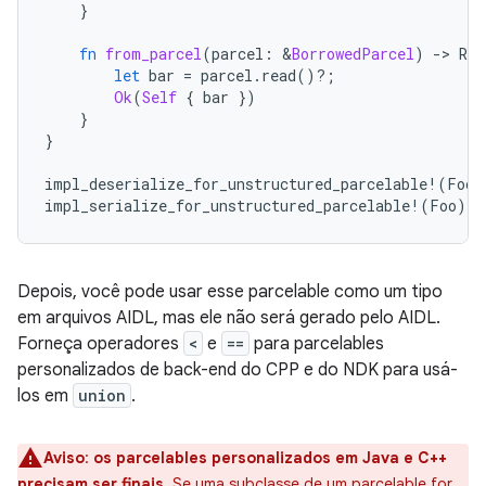
}
fn
from_parcel
(
parcel
:
&
BorrowedParcel
)
-
>
Res
let
bar
=
parcel
.
read
()
?
;
Ok
(
Self
{
bar
})
}
}
impl_deserialize_for_unstructured_parcelable
!
(
Foo
)
impl_serialize_for_unstructured_parcelable
!
(
Foo
);
Depois, você pode usar esse parcelable como um tipo
em arquivos AIDL, mas ele não será gerado pelo AIDL.
Forneça operadores
<
e
==
para parcelables
personalizados de back-end do CPP e do NDK para usá-
los em
union
.
Aviso
:
os parcelables personalizados em Java e C++
precisam ser finais.
Se uma subclasse de um parcelable for