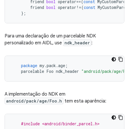
friend
bool
operator
==
(
const
MyCustomParce
friend
bool
operator
!=
(
const
MyCustomParce
};
Para uma declaração de um parcelable NDK
personalizado em AIDL, use
ndk_header
:
package
my
.
pack
.
age
;
parcelable
Foo
ndk_header
"android/pack/age/Fo
A implementação do NDK em
android/pack/age/Foo.h
tem esta aparência:
#include <android/binder_parcel.h>