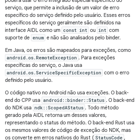
poderá usar o erro integrado especial específico do
serviço, que permite a inclusão de um valor de erro
específico do serviço definido pelo usuário. Esses erros
específicos do serviço geralmente são definidos na
interface AIDL como um
const int
ou
int
com
suporte de
enum
e não são analisados pelo binder.
Em Java, os erros são mapeados para exceções, como
android.os.RemoteException
. Para exceções
específicas do serviço, o Java usa
android.os.ServiceSpecificException
com o erro
definido pelo usuário.
O código nativo no Android não usa exceções. O back-
end do CPP usa
android::binder::Status
. O back-end
do NDK usa
ndk::ScopedAStatus
. Todo método
gerado pela AIDL retorna um desses valores,
representando o status do método. O back-end Rust usa
os mesmos valores de código de exceção do NDK, mas
os converte em erros nativos do Rust (
StatusCode
,