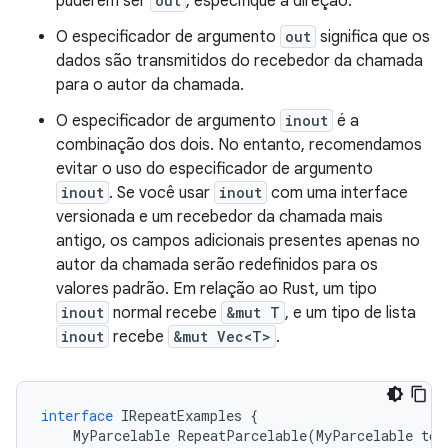
puderem ser
out
, especifique a direção.
O especificador de argumento
out
significa que os
dados são transmitidos do recebedor da chamada
para o autor da chamada.
O especificador de argumento
inout
é a
combinação dos dois. No entanto, recomendamos
evitar o uso do especificador de argumento
inout
. Se você usar
inout
com uma interface
versionada e um recebedor da chamada mais
antigo, os campos adicionais presentes apenas no
autor da chamada serão redefinidos para os
valores padrão. Em relação ao Rust, um tipo
inout
normal recebe
&mut T
, e um tipo de lista
inout
recebe
&mut Vec<T>
.
interface
IRepeatExamples
{
MyParcelable
RepeatParcelable
(
MyParcelable
tok