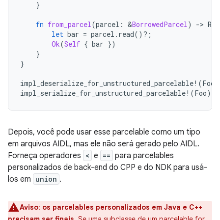
}
fn
from_parcel
(
parcel
:
&
BorrowedParcel
)
-
>
Res
let
bar
=
parcel
.
read
()
?
;
Ok
(
Self
{
bar
})
}
}
impl_deserialize_for_unstructured_parcelable
!
(
Foo
)
impl_serialize_for_unstructured_parcelable
!
(
Foo
);
Depois, você pode usar esse parcelable como um tipo
em arquivos AIDL, mas ele não será gerado pelo AIDL.
Forneça operadores
<
e
==
para parcelables
personalizados de back-end do CPP e do NDK para usá-
los em
union
.
Aviso
:
os parcelables personalizados em Java e C++
precisam ser finais.
Se uma subclasse de um parcelable for