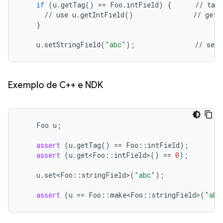
if
(
u
.
getTag
()
==
Foo
.
intField
)
{
//
tag
//
use
u
.
getIntField
()
//
gett
}
u
.
setStringField
(
"abc"
);
//
sett
Exemplo de C++ e NDK
Foo
u
;
assert
(
u
.
getTag
()
==
Foo
::
intField
);
assert
(
u
.
get<Foo
::
intField
>
()
==
0
);
u
.
set<Foo
::
stringField
>
(
"abc"
);
assert
(
u
==
Foo
::
make<Foo
::
stringField
>
(
"abc