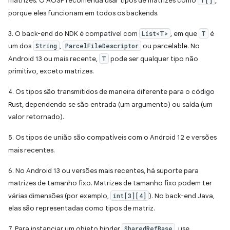
matrizes. O AOSP recomenda usar tipos de matrizes como
T[]
,
porque eles funcionam em todos os backends.
3. O back-end do NDK é compatível com
List<T>
, em que
T
é
um dos
String
,
ParcelFileDescriptor
ou parcelable. No
Android 13 ou mais recente,
T
pode ser qualquer tipo não
primitivo, exceto matrizes.
4. Os tipos são transmitidos de maneira diferente para o código
Rust, dependendo se são entrada (um argumento) ou saída (um
valor retornado).
5. Os tipos de união são compatíveis com o Android 12 e versões
mais recentes.
6. No Android 13 ou versões mais recentes, há suporte para
matrizes de tamanho fixo. Matrizes de tamanho fixo podem ter
várias dimensões (por exemplo,
int[3][4]
). No back-end Java,
elas são representadas como tipos de matriz.
7. Para instanciar um objeto binder
SharedRefBase
, use