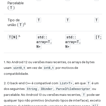
Parcelable
T
(
)
T
T
T
Tipo de
5
T
união (
)
6
T[N]
std
::
std
::
[T; N
array<T
,
array<T
,
N>
N>
1. No Android 12 ou versões mais recentes, os arrays de bytes
usam
uint8_t
em vez de
int8_t
por motivos de
compatibilidade.
2. O back-end C++ é compatível com
List<T>
, em que
T
é um
dos seguintes:
String
,
IBinder
,
ParcelFileDescriptor
ou
parcelable. No Android 13 ou versões mais recentes,
T
pode ser
qualquer tipo não primitivo (incluindo tipos de interface), exceto