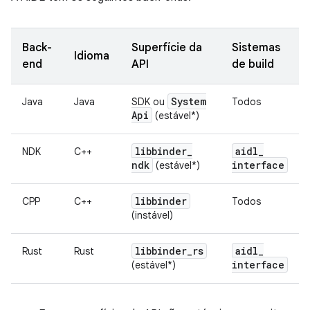
Back-
Superfície da
Sistemas
Idioma
end
API
de build
System
Java
Java
SDK ou
Todos
Api
(estável*)
libbinder
_
aidl
_
NDK
C++
ndk
interface
(estável*)
libbinder
CPP
C++
Todos
(instável)
libbinder
_
rs
aidl
_
Rust
Rust
interface
(estável*)