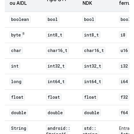
ou AIDL
NDK
ferru
boolean
bool
bool
bool
8
byte
int8
_
t
int8
_
t
i8
char
char16
_
t
char16
_
t
u16
int
int32
_
t
int32
_
t
i32
long
int64
_
t
int64
_
t
i64
float
float
float
f32
double
double
double
f64
String
android
::
std
::
Entrada