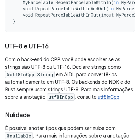
MyParcelable
RepeatParcelableWithIn
(
in
MyParce
void
RepeatParcelableWithInAndOut
(
in
MyParcela
void
RepeatParcelableWithInOut
(
inout
MyParcela
}
UTF-8 e UTF-16
Com o back-end do CPP, você pode escolher se as
strings são UTF-8 ou UTF-16. Declare strings como
@utf8InCpp String
em AIDL para convertê-las
automaticamente em UTF-8. Os backends do NDK e do
Rust sempre usam strings UTF-8. Para mais informações
sobre a anotação
utf8InCpp
, consulte
utf8InCpp
.
Nulidade
É possível anotar tipos que podem ser nulos com
@nullable
. Para mais informações sobre a anotação