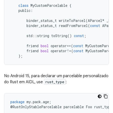
class
MyCustomParcelable
{
public
:
binder_status_t
writeToParcel
(
AParcel
*
_No
binder_status_t
readFromParcel
(
const
AParc
std
::
string
toString
()
const
;
friend
bool
operator
==
(
const
MyCustomParce
friend
bool
operator
!=
(
const
MyCustomParce
};
No Android 15, para declarar um parcelable personalizado
do Rust em AIDL, use
rust_type
:
package
my
.
pack
.
age
;
@
RustOnlyStableParcelable
parcelable
Foo
rust_type