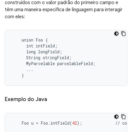
construídos com o valor padrão do primeiro campo e
têm uma maneira específica de linguagem para interagir
com eles:
    union Foo {

      int intField;

      long longField;

      String stringField;

      MyParcelable parcelableField;

      ...

Exemplo do Java
Foo
u
=
Foo
.
intField
(
42
);
//
cons