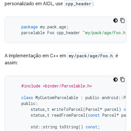
personalizado em AIDL, use
cpp_header
:
package
my
.
pack
.
age
;
parcelable
Foo
cpp_header
"my/pack/age/Foo.h"
;
A implementação em C++ em
my/pack/age/Foo.h
é
assim:
#include <binder/Parcelable.h>
class
MyCustomParcelable
:
public
android
::
Par
public
:
status_t
writeToParcel
(
Parcel
*
parcel
)
con
status_t
readFromParcel
(
const
Parcel
*
parc
std
::
string
toString
()
const
;