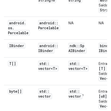
String16
string
&str
Saída:
Strin
android
.
android
::
N/A
N/A
os
.
Parcelable
Parcelable
IBinder
android
::
ndk
::
Sp
binde
IBinder
AIBinder
IBind
T[]
std
::
std
::
Entrad
vector<T>
vector<T>
[T]
Saída:
Vec<T
byte[]
std
::
std
::
Entrad
1
vector
vector
[u8]
Saída:
Vec<u