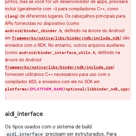
juntos, mas se você for um desenvolvedor de apps, precisará
incluir (geralmente com
para compiladores C++, como
-I
) de diferentes lugares. Os cabeçalhos principais para
clang
APIs fornecidas no dispositivo (como
, definido na árvore do Android
android/binder_ibinder.h
em
) são
frameworks/native/libs/binder/ndk/include_ndk
enviados com o NDK. No entanto, outros arquivos auxiliares
(como
, definido na
android/binder_interface_utils.h
árvore do Android
)
frameworks/native/libs/binder/ndk/include_cpp
fornecem utilitários C++ necessários para uso com o
compilador AIDL e enviados com ele no SDK em
platforms/
$PLATFORM_NAME
/optional/libbinder_ndk_cpp/
.
aidl
_
interface
Os tipos usados com o sistema de build
aidl_interface
precisam ser estruturados. Para