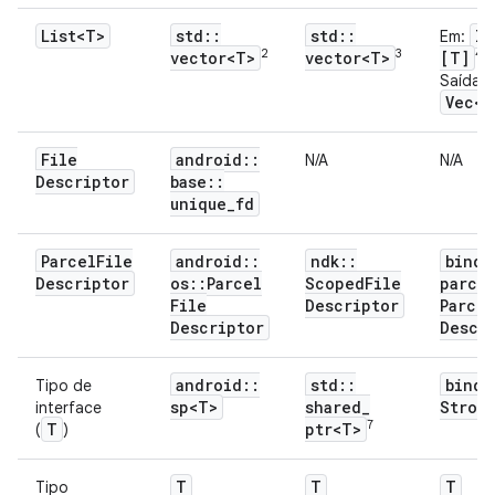
List<T>
std
::
std
::
In
Em:
2
3
4
vector<T>
vector<T>
[T]
Saída:
Vec<T
File
android
::
N/A
N/A
Descriptor
base
::
unique
_
fd
Parcel
File
android
::
ndk
::
binde
Descriptor
os
::
Parcel
Scoped
File
parce
File
Descriptor
Parcel
Descriptor
Descr
android
::
std
::
binde
Tipo de
sp<T>
shared
_
Stron
interface
7
T
ptr<T>
(
)
T
T
T
Tipo