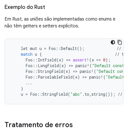
Exemplo do Rust
Em Rust, as uniões são implementadas como enums e
não têm getters e setters explícitos.
let
mut
u
=
Foo
::
Default
();
//
de
match
u
{
//
ta
Foo
::
IntField
(
x
)
=
>
assert
!
(
x
==
0
);
Foo
::
LongField
(
x
)
=
>
panic
!
(
"Default constr
Foo
::
StringField
(
x
)
=
>
panic
!
(
"Default cons
Foo
::
ParcelableField
(
x
)
=
>
panic
!
(
"Default 
...
}
u
=
Foo
::
StringField
(
"abc"
.
to_string
());
//
s
Tratamento de erros