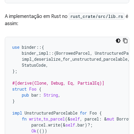
A implementação em Rust no
rust_crate/src/lib.rs
é
assim:
use
binder
::{
binder_impl
::{
BorrowedParcel
,
UnstructuredParc
impl_deserialize_for_unstructured_parcelable
,
StatusCode
,
};
#[derive(Clone, Debug, Eq, PartialEq)]
struct
Foo
{
pub
bar
:
String
,
}
impl
UnstructuredParcelable
for
Foo
{
fn
write_to_parcel
(
&
self
,
parcel
:
&
mut
Borrowe
parcel
.
write
(
&
self
.
bar
)
?
;
Ok
(())