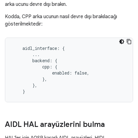
arka ucunu devre dışı bırakın.
Kodda, CPP arka ucunun nasıl devre dışı bırakılacağı
gösterilmektedir:
    aidl_interface: {

        ...

        backend: {

            cpp: {

                enabled: false,

            },

        },

AIDL HAL arayüzlerini bulma