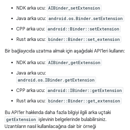
NDK arka ucu:
AIBinder_setExtension
Java arka ucu:
android.os.Binder.setExtension
CPP arka ucu:
android::Binder::setExtension
Rust arka ucu:
binder::Binder::set_extension
Bir bağlayıcıda uzatma almak için aşağıdaki API'leri kullanın:
NDK arka ucu:
AIBinder_getExtension
Java arka ucu:
android.os.IBinder.getExtension
CPP arka ucu:
android::IBinder::getExtension
Rust arka ucu:
binder::Binder::get_extension
Bu API'ler hakkında daha fazla bilgiyi ilgili arka uçtaki
getExtension
işlevinin belgelerinde bulabilirsiniz.
Uzantıların nasıl kullanılacağına dair bir örneği