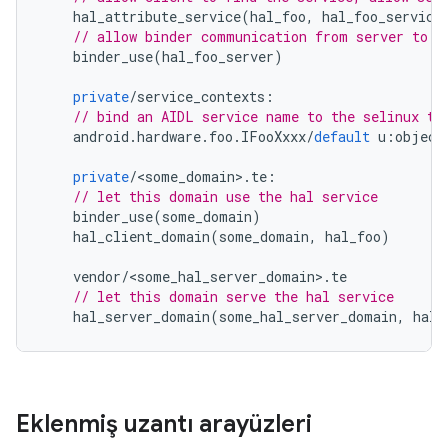
hal_attribute_service
(
hal_foo
,
hal_foo_service
// allow binder communication from server to s
binder_use
(
hal_foo_server
)
private
/
service_contexts
:
// bind an AIDL service name to the selinux ty
android
.
hardware
.
foo
.
IFooXxxx
/
default
u
:
object
private
/
<
some_domain
>
.
te
:
// let this domain use the hal service
binder_use
(
some_domain
)
hal_client_domain
(
some_domain
,
hal_foo
)
vendor
/
<
some_hal_server_domain
>
.
te
// let this domain serve the hal service
hal_server_domain
(
some_hal_server_domain
,
hal_
Eklenmiş uzantı arayüzleri