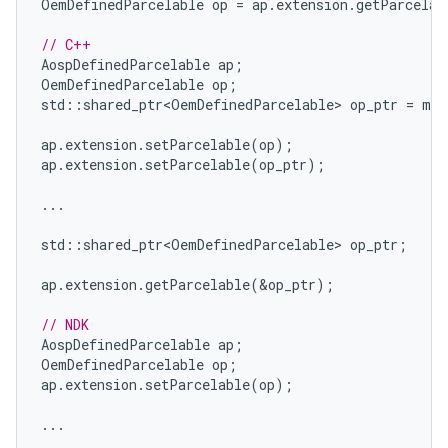
OemDefinedParcelable
op
=
ap
.
extension
.
getParcelab
// C++
AospDefinedParcelable
ap
;
OemDefinedParcelable
op
;
std
::
shared_ptr<OemDefinedParcelable>
op_ptr
=
mak
ap
.
extension
.
setParcelable
(
op
);
ap
.
extension
.
setParcelable
(
op_ptr
);
...
std
::
shared_ptr<OemDefinedParcelable>
op_ptr
;
ap
.
extension
.
getParcelable
(
&
op_ptr
);
// NDK
AospDefinedParcelable
ap
;
OemDefinedParcelable
op
;
ap
.
extension
.
setParcelable
(
op
);
...