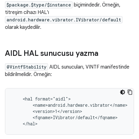
$package.$type/$instance
biçimindedir. Örneğin,
titreşim cihazı HAL'ı
android.hardware.vibrator.IVibrator/default
olarak kaydedilir.
AIDL HAL sunucusu yazma
@VintfStability
AIDL sunucuları, VINTF manifestinde
bildirilmelidir. Örneğin:
    <hal format="aidl">

        <name>android.hardware.vibrator</name>

        <version>1</version>

        <fqname>IVibrator/default</fqname>
