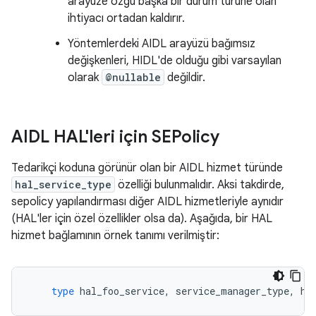
arayüze özgü başka bir durum türüne olan
ihtiyacı ortadan kaldırır.
Yöntemlerdeki AIDL arayüzü bağımsız
değişkenleri, HIDL'de olduğu gibi varsayılan
olarak
@nullable
değildir.
AIDL HAL'leri için SEPolicy
Tedarikçi koduna görünür olan bir AIDL hizmet türünde
hal_service_type
özelliği bulunmalıdır. Aksi takdirde,
sepolicy yapılandırması diğer AIDL hizmetleriyle aynıdır
(HAL'ler için özel özellikler olsa da). Aşağıda, bir HAL
hizmet bağlamının örnek tanımı verilmiştir:
type
hal_foo_service
,
service_manager_type
,
ha