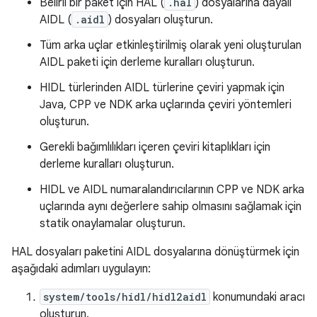
Belirli bir paket için HAL (
.hal
) dosyalarına dayalı
AIDL (
.aidl
) dosyaları oluşturun.
Tüm arka uçlar etkinleştirilmiş olarak yeni oluşturulan
AIDL paketi için derleme kuralları oluşturun.
HIDL türlerinden AIDL türlerine çeviri yapmak için
Java, CPP ve NDK arka uçlarında çeviri yöntemleri
oluşturun.
Gerekli bağımlılıkları içeren çeviri kitaplıkları için
derleme kuralları oluşturun.
HIDL ve AIDL numaralandırıcılarının CPP ve NDK arka
uçlarında aynı değerlere sahip olmasını sağlamak için
statik onaylamalar oluşturun.
HAL dosyaları paketini AIDL dosyalarına dönüştürmek için
aşağıdaki adımları uygulayın:
system/tools/hidl/hidl2aidl
konumundaki aracı
oluşturun.