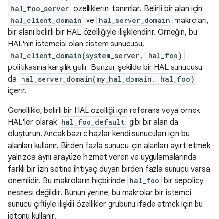
hal_foo_server
özelliklerini tanımlar. Belirli bir alan için
hal_client_domain
ve
hal_server_domain
makroları,
bir alanı belirli bir HAL özelliğiyle ilişkilendirir. Örneğin, bu
HAL'nin istemcisi olan sistem sunucusu,
hal_client_domain(system_server, hal_foo)
politikasına karşılık gelir. Benzer şekilde bir HAL sunucusu
da
hal_server_domain(my_hal_domain, hal_foo)
içerir.
Genellikle, belirli bir HAL özelliği için referans veya örnek
HAL'ler olarak
hal_foo_default
gibi bir alan da
oluşturun. Ancak bazı cihazlar kendi sunucuları için bu
alanları kullanır. Birden fazla sunucu için alanları ayırt etmek
yalnızca aynı arayüze hizmet veren ve uygulamalarında
farklı bir izin setine ihtiyaç duyan birden fazla sunucu varsa
önemlidir. Bu makroların hiçbirinde
hal_foo
bir sepolicy
nesnesi değildir. Bunun yerine, bu makrolar bir istemci
sunucu çiftiyle ilişkili özellikler grubunu ifade etmek için bu
jetonu kullanır.