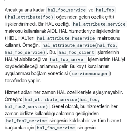
Ancak şu ana kadar
hal_foo_service
ve
hal_foo
(
hal_attribute(foo)
öğesinden gelen özellik çifti)
ilişkilendirilmedi. Bir HAL özelliği,
hal_attribute_service
makrosu kullanılarak AIDL HAL hizmetleriyle ilişkilendirilir
(HIDL HAL'leri
hal_attribute_hwservice
makrosunu
kullanır). Örneğin,
hal_attribute_service(hal_foo,
hal_foo_service)
. Bu,
hal_foo_client
işlemlerinin
HAL'yi alabileceği ve
hal_foo_server
işlemlerinin HAL'yi
kaydedebileceği anlamına gelir. Bu kayıt kurallarının
uygulanması bağlam yöneticisi (
servicemanager
)
tarafından yapılır.
Hizmet adları her zaman HAL özellikleriyle eşleşmeyebilir.
Örneğin:
hal_attribute_service(hal_foo,
hal_foo2_service)
. Genel olarak, bu hizmetlerin her
zaman birlikte kullanıldığı anlamına geldiğinden
hal_foo2_service
simgesini kaldırabilir ve tüm hizmet
bağlamları için
hal_foo_service
simgesini