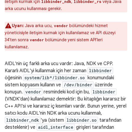
iletişim kurmak için
,
veya Java
libbinder_ndk
libbinder_rs
arka ucunu kullanması gerekir.
Uyarı:
Java arka ucu,
bölümündeki hizmet
vendor
yöneticisiyle iletişim kurmak için kullanılamaz ve API düzeyi
34'ten sonra
bölümünde yeni sistem API'leri
vendor
kullanılamaz.
AIDL'nin üç farklı arka ucu vardır: Java, NDK ve CPP.
Kararlı AIDL'yi kullanmak için her zaman
libbinder
öğesinin
system/lib*/libbinder.so
konumundaki
sistem kopyasını kullanın ve
/dev/binder
üzerinde
konuşun.
vendor
resmindeki kod için bu,
libbinder
(VNDK'dan) kullanılamaz demektir: Bu kitaplığın kararsız bir
C++ API'si ve kararsız iç kısımları vardır. Bunun yerine, yerel
satıcı kodu AIDL'nin NDK arka ucunu kullanmalı,
libbinder_ndk
'ya (sistem
libbinder.so
tarafından
desteklenir) ve
aidl_interface
girişleri tarafından