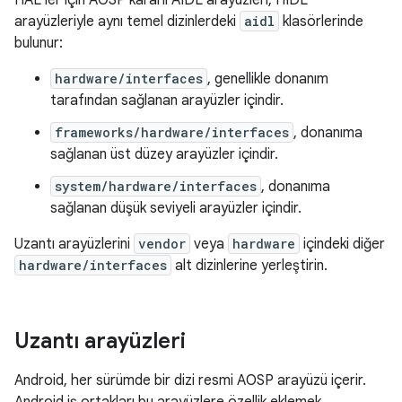
HAL'ler için AOSP kararlı AIDL arayüzleri, HIDL
arayüzleriyle aynı temel dizinlerdeki
aidl
klasörlerinde
bulunur:
hardware/interfaces
, genellikle donanım
tarafından sağlanan arayüzler içindir.
frameworks/hardware/interfaces
, donanıma
sağlanan üst düzey arayüzler içindir.
system/hardware/interfaces
, donanıma
sağlanan düşük seviyeli arayüzler içindir.
Uzantı arayüzlerini
vendor
veya
hardware
içindeki diğer
hardware/interfaces
alt dizinlerine yerleştirin.
Uzantı arayüzleri
Android, her sürümde bir dizi resmi AOSP arayüzü içerir.