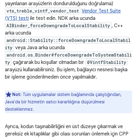
yayınlanan arayüzlerin dondurulduğunu doğrulama)
vts_treble_vintf_vendor_test
Vendor Test Suite
(VTS) testi
ile test edin. NDK arka ucunda
AIBinder_forceDowngradeToLocalStability
, C++
arka ucunda
android::Stability::forceDowngradeToLocalStabil
ity
veya Java arka ucunda
android.os.Binder#forceDowngradeToSystemStabili
ty
çağırarak bu koşullar olmadan bir
@VintfStability
arayüzü kullanabilirsiniz. Bu işlem, bağlayıcı nesnesi başka
bir işleme gönderilmeden önce yapılmalıdır.
Not:
Tüm uygulamalar sistem bağlamında çalıştığından,
Java'da bir hizmetin satıcı kararlılığına düşürülmesi
desteklenmez.
Ayrıca, kodun taşınabilirliğini en üst düzeye çıkarmak ve
gereksiz ek kitaplıklar gibi olası sorunları önlemek için CPP