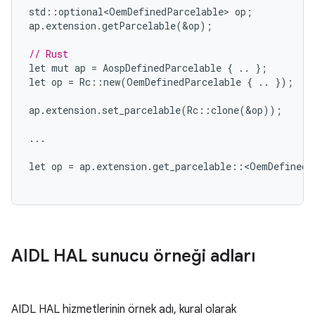
std
::
optional<OemDefinedParcelable>
op
;
ap
.
extension
.
getParcelable
(
&
op
);
// Rust
let
mut
ap
=
AospDefinedParcelable
{
..
};
let
op
=
Rc
::
new
(
OemDefinedParcelable
{
..
});
ap
.
extension
.
set_parcelable
(
Rc
::
clone
(
&
op
));
...
let
op
=
ap
.
extension
.
get_parcelable
::
<
OemDefinedP
AIDL HAL sunucu örneği adları
AIDL HAL hizmetlerinin örnek adı, kural olarak