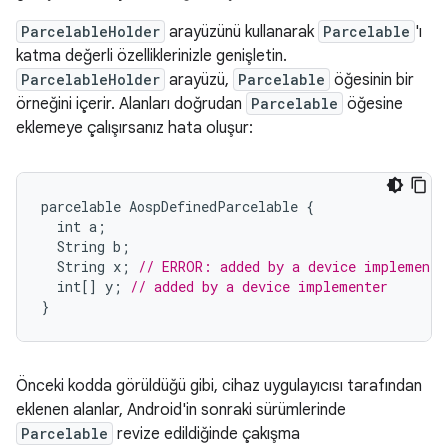
ParcelableHolder
arayüzünü kullanarak
Parcelable
'ı
katma değerli özelliklerinizle genişletin.
ParcelableHolder
arayüzü,
Parcelable
öğesinin bir
örneğini içerir. Alanları doğrudan
Parcelable
öğesine
eklemeye çalışırsanız hata oluşur:
parcelable
AospDefinedParcelable
{
int
a
;
String
b
;
String
x
;
// ERROR: added by a device implemente
int
[]
y
;
// added by a device implementer
}
Önceki kodda görüldüğü gibi, cihaz uygulayıcısı tarafından
eklenen alanlar, Android'in sonraki sürümlerinde
Parcelable
revize edildiğinde çakışma