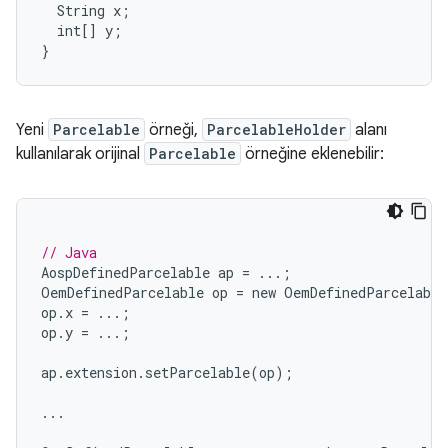
  String x;

  int[] y;

Yeni
Parcelable
örneği,
ParcelableHolder
alanı
kullanılarak orijinal
Parcelable
örneğine eklenebilir:
// Java
AospDefinedParcelable
ap
=
...;
OemDefinedParcelable
op
=
new
OemDefinedParcelable
op
.
x
=
...;
op
.
y
=
...;
ap
.
extension
.
setParcelable
(
op
);
...