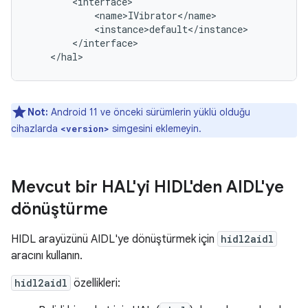
        <interface>

            <name>IVibrator</name>

            <instance>default</instance>

        </interface>

Not:
Android 11 ve önceki sürümlerin yüklü olduğu
cihazlarda
simgesini eklemeyin.
<version>
Mevcut bir HAL'yi HIDL'den AIDL'ye
dönüştürme
HIDL arayüzünü AIDL'ye dönüştürmek için
hidl2aidl
aracını kullanın.
hidl2aidl
özellikleri: