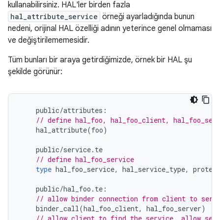
kullanabilirsiniz. HAL'ler birden fazla
hal_attribute_service
örneği ayarladığında bunun
nedeni, orijinal HAL özelliği adının yeterince genel olmaması
ve değiştirilememesidir.
Tüm bunları bir araya getirdiğimizde, örnek bir HAL şu
şekilde görünür:
public
/
attributes
:
// define hal_foo, hal_foo_client, hal_foo_ser
hal_attribute
(
foo
)
public
/
service
.
te
// define hal_foo_service
type
hal_foo_service
,
hal_service_type
,
protec
public
/
hal_foo
.
te
:
// allow binder connection from client to serv
binder_call
(
hal_foo_client
,
hal_foo_server
)
// allow client to find the service, allow ser