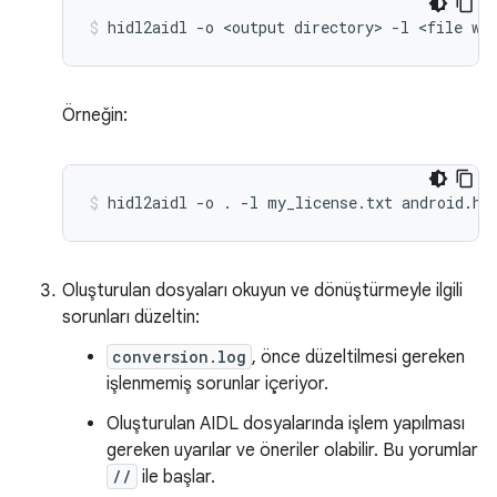
hidl2aidl
-o
<output
directory>
-l
<file
wi
Örneğin:
hidl2aidl
-o
.
-l
my_license.txt
android.ha
Oluşturulan dosyaları okuyun ve dönüştürmeyle ilgili
sorunları düzeltin:
conversion.log
, önce düzeltilmesi gereken
işlenmemiş sorunlar içeriyor.
Oluşturulan AIDL dosyalarında işlem yapılması
gereken uyarılar ve öneriler olabilir. Bu yorumlar
//
ile başlar.