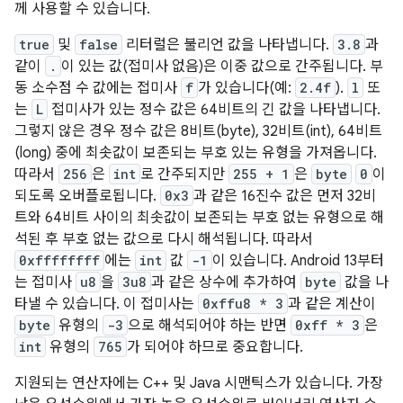
께 사용할 수 있습니다.
true
및
false
리터럴은 불리언 값을 나타냅니다.
3.8
과
같이
.
이 있는 값(접미사 없음)은 이중 값으로 간주됩니다. 부
동 소수점 수 값에는 접미사
f
가 있습니다(예:
2.4f
).
l
또
는
L
접미사가 있는 정수 값은 64비트의 긴 값을 나타냅니다.
그렇지 않은 경우 정수 값은 8비트(byte), 32비트(int), 64비트
(long) 중에 최솟값이 보존되는 부호 있는 유형을 가져옵니다.
따라서
256
은
int
로 간주되지만
255 + 1
은
byte
0
이
되도록 오버플로됩니다.
0x3
과 같은 16진수 값은 먼저 32비
트와 64비트 사이의 최솟값이 보존되는 부호 없는 유형으로 해
석된 후 부호 없는 값으로 다시 해석됩니다. 따라서
0xffffffff
에는
int
값
-1
이 있습니다. Android 13부터
는 접미사
u8
을
3u8
과 같은 상수에 추가하여
byte
값을 나
타낼 수 있습니다. 이 접미사는
0xffu8 * 3
과 같은 계산이
byte
유형의
-3
으로 해석되어야 하는 반면
0xff * 3
은
int
유형의
765
가 되어야 하므로 중요합니다.
지원되는 연산자에는 C++ 및 Java 시맨틱스가 있습니다. 가장