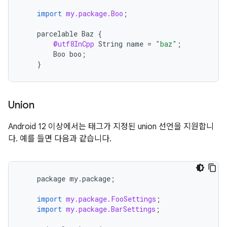
import
my.package.Boo
;
parcelable
Baz
{
@utf8InCpp
String
name
=
"baz"
;
Boo
boo
;
}
Union
Android 12 이상에서는 태그가 지정된 union 선언을 지원합니
다. 예를 들면 다음과 같습니다.
package
my
.
package
;
import
my.package.FooSettings
;
import
my.package.BarSettings
;