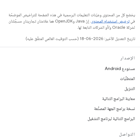
يخضع كل من المحتوى وعيّنات التعليمات البرمجية في هذه الصفحة للتراخيص الموضحّة
في
ترخيص استخدام المحتوى
. إنّ Java وOpenJDK هما علامتان تجاريتان مسجَّلتان
لشركة Oracle و/أو الشركات التابعة لها.
تاريخ التعديل الأخير: 2026-06-18 (حسب التوقيت العالمي المتفَّق عليه)
الإصدار
مستودع Android
المتطلّبات
التنزيل
معاينة البرامج الثنائية
نسخة برامج الجهة المصنِّعة
البرامج الثنائية لبرنامج التشغيل
التواصل