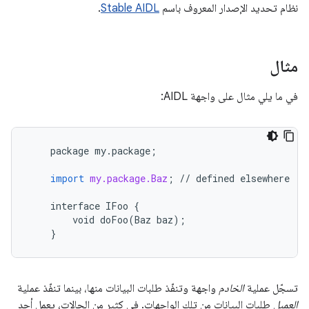
نظام تحديد الإصدار المعروف باسم
Stable AIDL
.
مثال
في ما يلي مثال على واجهة AIDL:
package
my
.
package
;
import
my.package.Baz
;
//
defined
elsewhere
interface
IFoo
{
void
doFoo
(
Baz
baz
);
}
تسجّل عملية
الخادم
واجهة وتنفّذ طلبات البيانات منها، بينما تنفّذ عملية
العميل
طلبات البيانات من تلك الواجهات. في كثير من الحالات، يعمل أحد