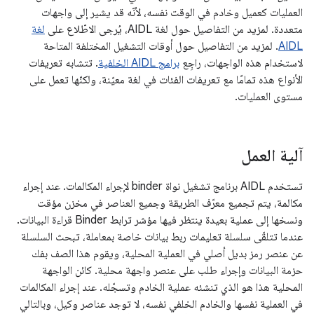
العمليات كعميل وخادم في الوقت نفسه، لأنّه قد يشير إلى واجهات
متعددة. لمزيد من التفاصيل حول لغة AIDL، يُرجى الاطّلاع على
لغة
AIDL
. لمزيد من التفاصيل حول أوقات التشغيل المختلفة المتاحة
لاستخدام هذه الواجهات، راجِع
برامج AIDL الخلفية
. تتشابه تعريفات
الأنواع هذه تمامًا مع تعريفات الفئات في لغة معيّنة، ولكنّها تعمل على
مستوى العمليات.
آلية العمل
تستخدم AIDL برنامج تشغيل نواة binder لإجراء المكالمات. عند إجراء
مكالمة، يتم تجميع معرّف الطريقة وجميع العناصر في مخزن مؤقت
ونسخها إلى عملية بعيدة ينتظر فيها مؤشر ترابط Binder قراءة البيانات.
عندما تتلقّى سلسلة تعليمات ربط بيانات خاصة بمعاملة، تبحث السلسلة
عن عنصر رمز بديل أصلي في العملية المحلية، ويقوم هذا الصف بفك
حزمة البيانات وإجراء طلب على عنصر واجهة محلية. كائن الواجهة
المحلية هذا هو الذي تنشئه عملية الخادم وتسجّله. عند إجراء المكالمات
في العملية نفسها والخادم الخلفي نفسه، لا توجد عناصر وكيل، وبالتالي