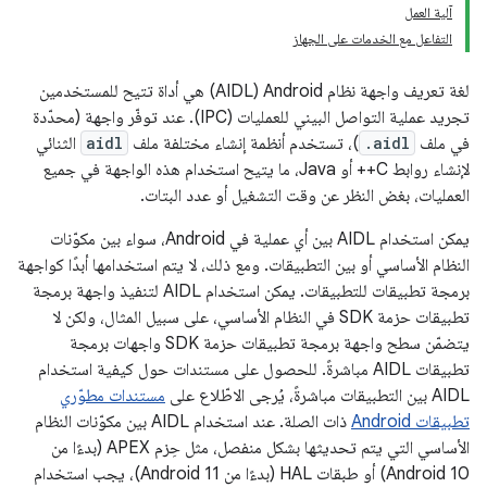
آلية العمل
التفاعل مع الخدمات على الجهاز
لغة تعريف واجهة نظام Android ‏(AIDL) هي أداة تتيح للمستخدمين
تجريد عملية التواصل البيني للعمليات (IPC). عند توفّر واجهة (محدّدة
في ملف
.aidl
)، تستخدم أنظمة إنشاء مختلفة ملف
aidl
الثنائي
لإنشاء روابط C++ أو Java، ما يتيح استخدام هذه الواجهة في جميع
العمليات، بغض النظر عن وقت التشغيل أو عدد البتات.
يمكن استخدام AIDL بين أي عملية في Android، سواء بين مكوّنات
النظام الأساسي أو بين التطبيقات. ومع ذلك، لا يتم استخدامها أبدًا كواجهة
برمجة تطبيقات للتطبيقات. يمكن استخدام AIDL لتنفيذ واجهة برمجة
تطبيقات حزمة SDK في النظام الأساسي، على سبيل المثال، ولكن لا
يتضمّن سطح واجهة برمجة تطبيقات حزمة SDK واجهات برمجة
تطبيقات AIDL مباشرةً. للحصول على مستندات حول كيفية استخدام
AIDL بين التطبيقات مباشرةً، يُرجى الاطّلاع على
مستندات مطوّري
تطبيقات Android
ذات الصلة. عند استخدام AIDL بين مكوّنات النظام
الأساسي التي يتم تحديثها بشكل منفصل، مثل حِزم APEX (بدءًا من
Android 10) أو طبقات HAL (بدءًا من Android 11)، يجب استخدام