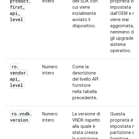
product
.
intero
dell'SDK con
proprietà vie
first
_
cui viene
impostata
api
_
inizialmente
dall'OEM e no
level
avviato il
viene mai
dispositivo.
aggiornata,
nemmeno do
gli upgrade de
sistema
operativo.
ro
.
Numero
Come la
vendor
.
intero
descrizione
api
_
del livello API
level
fornitore
nella tabella
precedente.
ro
.
vndk
.
Numero
La versione di
Questa
version
intero
VNDK rispetto
proprietà è
alla quale è
impostata nel
stata creata
partizione del
la partizione
fornitore.