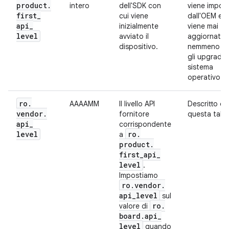
product
.
intero
dell'SDK con
viene impos
first
_
cui viene
dall'OEM e 
api
_
inizialmente
viene mai
level
avviato il
aggiornata,
dispositivo.
nemmeno d
gli upgrade 
sistema
operativo.
ro
.
AAAAMM
Il livello API
Descritto d
vendor
.
fornitore
questa tabel
api
_
corrispondente
level
ro
.
a
product
.
first
_
api
_
level
.
Impostiamo
ro
.
vendor
.
api
_
level
sul
ro
.
valore di
board
.
api
_
level
quando