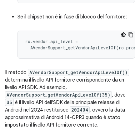
Se il chipset non è in fase di blocco del fornitore:
ro.vendor.api_level
=
AVendorSupport_getVendorApiLevelOf
(
ro.produ
Il metodo
AVendorSupport_getVendorApiLevelOf()
determina il livello API fornitore corrispondente da un
livello API SDK. Ad esempio,
AVendorSupport_getVendorApiLevelOf(35)
, dove
35
è il livello API dell'SDK della principale release di
Android nel 2024 restituisce
202404
, ovvero la data
approssimativa di Android 14-QPR3 quando è stato
impostato il livello API fornitore corrente.