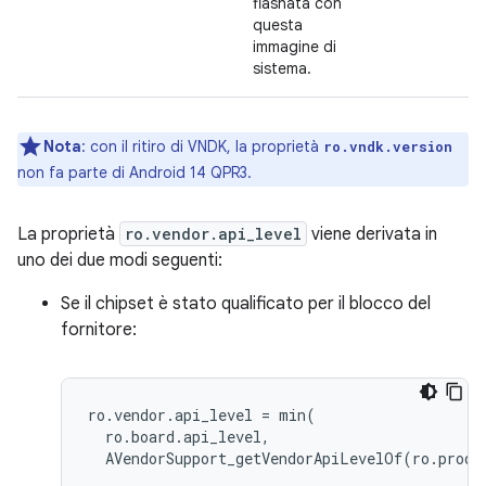
flashata con
questa
immagine di
sistema.
Nota
:
con il ritiro di VNDK, la proprietà
ro.vndk.version
non fa parte di Android 14 QPR3.
La proprietà
ro.vendor.api_level
viene derivata in
uno dei due modi seguenti:
Se il chipset è stato qualificato per il blocco del
fornitore:
ro.vendor.api_level
=
min
(
AVendorSupport_getVendorApiLevelOf
(
ro.produ