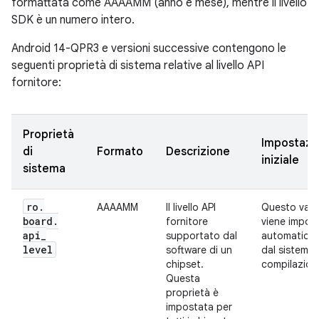
formattata come AAAAMM (anno e mese), mentre il livello
SDK è un numero intero.
Android 14-QPR3 e versioni successive contengono le
seguenti proprietà di sistema relative al livello API
fornitore:
Proprietà
Impostazi
di
Formato
Descrizione
iniziale
sistema
ro
.
AAAAMM
Il livello API
Questo valo
board
.
fornitore
viene impos
api
_
supportato dal
automatica
level
software di un
dal sistema 
chipset.
compilazion
Questa
proprietà è
impostata per