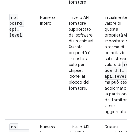
fornitore
ro
.
Numero
Il livello API
Inizialmente, il
board
.
intero
fornitore
valore di
api
_
supportato
questa
level
dal software
proprietà vie
di un chipset.
impostato dal
Questa
sistema di
proprietà è
compilazione
impostata
sullo stesso
ro
.
solo per i
valore di
board
.
first
chipset
api
_
level
idonei al
,
blocco del
ma può esser
fornitore.
aggiornato se
la partizione
del fornitore
viene
aggiornata.
ro
.
Numero
Il livello API
Questa