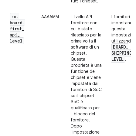
tutti i chipset.
ro
.
AAAAMM
Il livello API
I fornitori d
board
.
fornitore con
impostano
first
_
cui è stato
questa
api
_
rilasciato per la
impostazio
level
prima volta il
utilizzando
BOARD
_
software di un
SHIPPING
_
chipset.
LEVEL
Questa
.
proprietà è una
funzione del
chipset e viene
impostata dai
fornitori di SoC
se il chipset
SoC è
qualificato per
il blocco del
fornitore.
Dopo
l'impostazione