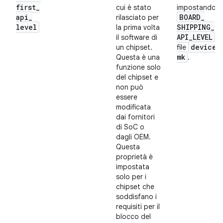
first
_
cui è stato
impostando
api
_
BOARD
_
rilasciato per
level
SHIPPING
_
la prima volta
API
_
LEVEL
il software di
ne
device
.
un chipset.
file
mk
Questa è una
.
funzione solo
del chipset e
non può
essere
modificata
dai fornitori
di SoC o
dagli OEM.
Questa
proprietà è
impostata
solo per i
chipset che
soddisfano i
requisiti per il
blocco del