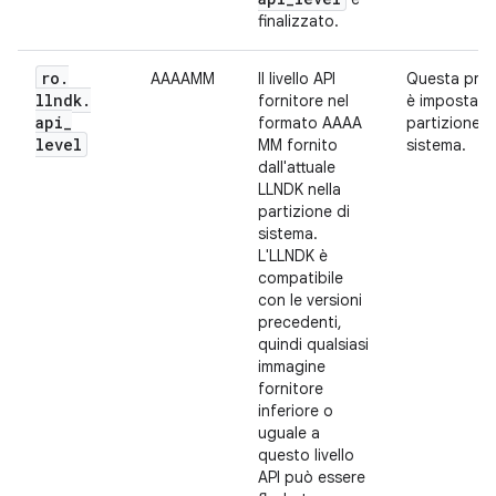
finalizzato.
ro
.
AAAAMM
Il livello API
Questa prop
llndk
.
fornitore nel
è impostata 
api
_
formato AAAA
partizione d
level
MM fornito
sistema.
dall'attuale
LLNDK nella
partizione di
sistema.
L'LLNDK è
compatibile
con le versioni
precedenti,
quindi qualsiasi
immagine
fornitore
inferiore o
uguale a
questo livello
API può essere