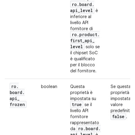
ro
.
board
.
api
_
level
è
inferiore al
livello API
fornitore di
ro
.
product
.
first
_
api
_
level
solo se
il chipset SoC
è qualificato
per il blocco
del fornitore.
ro
.
boolean
Questa
Se questa
board
.
proprietà è
proprietà n
api
_
impostata su
impostata, il
frozen
true
se il
valore
livello API
predefinito 
false
fornitore
.
rappresentato
ro
.
board
.
da
api
_
level
è