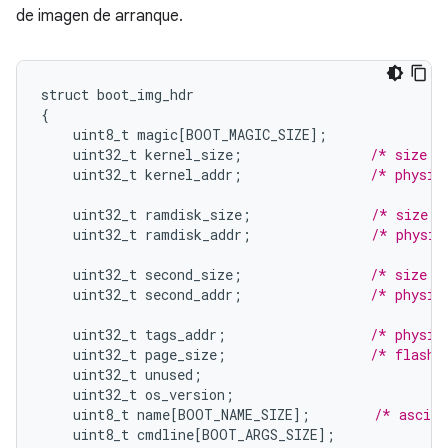
de imagen de arranque.
struct
boot_img_hdr
{
uint8_t
magic
[
BOOT_MAGIC_SIZE
]
;
uint32_t
kernel_size
;
/* size i
uint32_t
kernel_addr
;
/* physic
uint32_t
ramdisk_size
;
/* size i
uint32_t
ramdisk_addr
;
/* physic
uint32_t
second_size
;
/* size i
uint32_t
second_addr
;
/* physic
uint32_t
tags_addr
;
/* physic
uint32_t
page_size
;
/* flash 
uint32_t
unused
;
uint32_t
os_version
;
uint8_t
name
[
BOOT_NAME_SIZE
]
;
/* asciiz
uint8_t
cmdline
[
BOOT_ARGS_SIZE
]
;