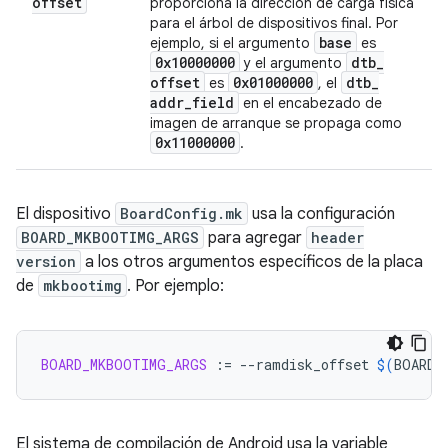
offset
proporciona la dirección de carga física
para el árbol de dispositivos final. Por
base
ejemplo, si el argumento
es
0x10000000
dtb
_
y el argumento
offset
0x01000000
dtb
_
es
, el
addr
_
field
en el encabezado de
imagen de arranque se propaga como
0x11000000
.
El dispositivo
BoardConfig.mk
usa la configuración
BOARD_MKBOOTIMG_ARGS
para agregar
header
version
a los otros argumentos específicos de la placa
de
mkbootimg
. Por ejemplo:
BOARD_MKBOOTIMG_ARGS
:=
--ramdisk_offset
$(
BOARD_
El sistema de compilación de Android usa la variable