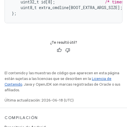
uint32_t
id
[
8
]
;
/* timest
uint8_t
extra_cmdline
[
BOOT_EXTRA_ARGS_SIZE
]
;
}
;
¿Te resultó útil?
El contenido y las muestras de código que aparecen en esta página
están sujetas a las licencias que se describen en la
Licencia de
Contenido
. Java y OpenJDK son marcas registradas de Oracle o sus
afiliados.
Última actualización: 2026-06-18 (UTC)
COMPILACIÓN