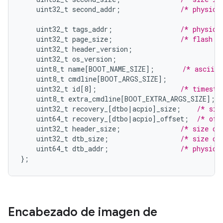
uint32_t
second_addr
;
/* physica
uint32_t
tags_addr
;
/* physica
uint32_t
page_size
;
/* flash p
uint32_t
header_version
;
uint32_t
os_version
;
uint8_t
name
[
BOOT_NAME_SIZE
]
;
/* asciiz 
uint8_t
cmdline
[
BOOT_ARGS_SIZE
]
;
uint32_t
id
[
8
]
;
/* timesta
uint8_t
extra_cmdline
[
BOOT_EXTRA_ARGS_SIZE
]
;
uint32_t
recovery_
[
dtbo|acpio
]
_size
;
/* siz
uint64_t
recovery_
[
dtbo|acpio
]
_offset
;
/* off
uint32_t
header_size
;
/* size of
uint32_t
dtb_size
;
/* size of
uint64_t
dtb_addr
;
/* physica
}
;
Encabezado de imagen de