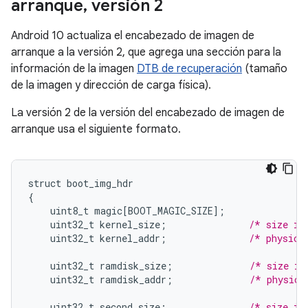
arranque
,
versión 2
Android 10 actualiza el encabezado de imagen de
arranque a la versión 2, que agrega una sección para la
información de la imagen
DTB de recuperación
(tamaño
de la imagen y dirección de carga física).
La versión 2 de la versión del encabezado de imagen de
arranque usa el siguiente formato.
struct
boot_img_hdr
{
uint8_t
magic
[
BOOT_MAGIC_SIZE
]
;
uint32_t
kernel_size
;
/* size in
uint32_t
kernel_addr
;
/* physica
uint32_t
ramdisk_size
;
/* size in
uint32_t
ramdisk_addr
;
/* physica
uint32_t
second_size
;
/* size in