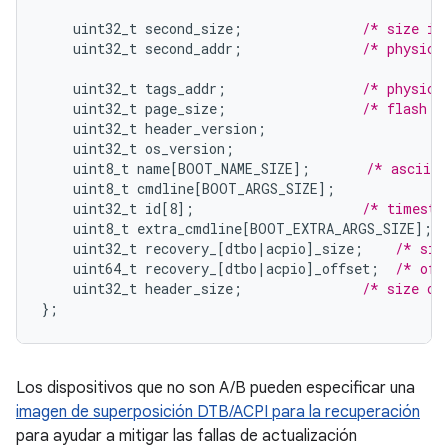
uint32_t
second_size
;
/* size in
uint32_t
second_addr
;
/* physica
uint32_t
tags_addr
;
/* physica
uint32_t
page_size
;
/* flash p
uint32_t
header_version
;
uint32_t
os_version
;
uint8_t
name
[
BOOT_NAME_SIZE
]
;
/* asciiz 
uint8_t
cmdline
[
BOOT_ARGS_SIZE
]
;
uint32_t
id
[
8
]
;
/* timesta
uint8_t
extra_cmdline
[
BOOT_EXTRA_ARGS_SIZE
]
;
uint32_t
recovery_
[
dtbo|acpio
]
_size
;
/* siz
uint64_t
recovery_
[
dtbo|acpio
]
_offset
;
/* off
uint32_t
header_size
;
/* size of
}
;
Los dispositivos que no son A/B pueden especificar una
imagen de superposición DTB/ACPI para la recuperación
para ayudar a mitigar las fallas de actualización