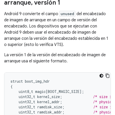
arranque
,
versión 1
Android 9 convierte el campo
unused
del encabezado
de imagen de arranque en un campo de versión del
encabezado. Los dispositivos que se ejecutan con
Android 9 deben usar el encabezado de imagen de
arranque con la versión del encabezado establecida en 1
o superior (esto lo verifica VTS).
La versión 1 de la versión del encabezado de imagen de
arranque usa el siguiente formato.
struct
boot_img_hdr
{
uint8_t
magic
[
BOOT_MAGIC_SIZE
]
;
uint32_t
kernel_size
;
/* size in
uint32_t
kernel_addr
;
/* physica
uint32_t
ramdisk_size
;
/* size in
uint32_t
ramdisk_addr
;
/* physica