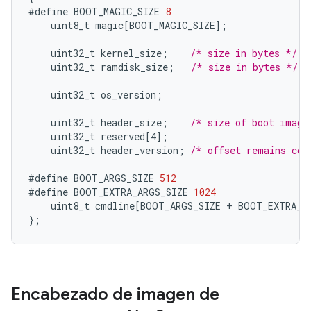
#define
BOOT_MAGIC_SIZE
8
uint8_t
magic
[
BOOT_MAGIC_SIZE
]
;
uint32_t
kernel_size
;
/* size in bytes */
uint32_t
ramdisk_size
;
/* size in bytes */
uint32_t
os_version
;
uint32_t
header_size
;
/* size of boot image
uint32_t
reserved
[
4
]
;
uint32_t
header_version
;
/* offset remains con
#define
BOOT_ARGS_SIZE
512
#define
BOOT_EXTRA_ARGS_SIZE
1024
uint8_t
cmdline
[
BOOT_ARGS_SIZE + BOOT_EXTRA_A
}
;
Encabezado de imagen de