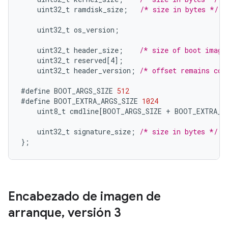
uint32_t
ramdisk_size
;
/* size in bytes */
uint32_t
os_version
;
uint32_t
header_size
;
/* size of boot image
uint32_t
reserved
[
4
]
;
uint32_t
header_version
;
/* offset remains con
#define
BOOT_ARGS_SIZE
512
#define
BOOT_EXTRA_ARGS_SIZE
1024
uint8_t
cmdline
[
BOOT_ARGS_SIZE + BOOT_EXTRA_A
uint32_t
signature_size
;
/* size in bytes */
}
;
Encabezado de imagen de
arranque
,
versión 3