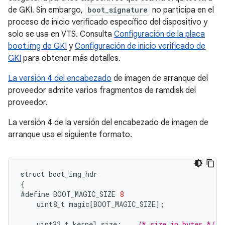
de GKI. Sin embargo,
boot_signature
no participa en el
proceso de inicio verificado específico del dispositivo y
solo se usa en VTS. Consulta
Configuración de la placa
boot.img de GKI
y
Configuración de inicio verificado de
GKI
para obtener más detalles.
La versión 4 del encabezado
de imagen de arranque del
proveedor admite varios fragmentos de ramdisk del
proveedor.
La versión 4 de la versión del encabezado de imagen de
arranque usa el siguiente formato.
struct
boot_img_hdr
{
#define
BOOT_MAGIC_SIZE
8
uint8_t
magic
[
BOOT_MAGIC_SIZE
]
;
uint32_t
kernel_size
;
/* size in bytes */