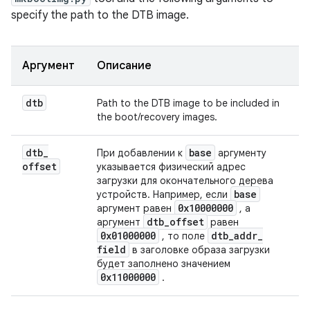
specify the path to the DTB image.
Аргумент
Описание
dtb
Path to the DTB image to be included in
the boot/recovery images.
dtb
_
base
При добавлении к
аргументу
offset
указывается физический адрес
загрузки для окончательного дерева
base
устройств. Например, если
0x10000000
аргумент равен
, а
dtb
_
offset
аргумент
равен
0x01000000
dtb
_
addr
_
, то поле
field
в заголовке образа загрузки
будет заполнено значением
0x11000000
.