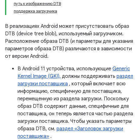
путь к изображению DTB
поддержка загрузчика
В реализациях Android может присутствовать образ
DTB (device tree blob), используемый загрузчиком.
Расположение образа DTB (и параметры для указания
параметров образа DTB) различаются в зависимости
от версии Android.
В Android 11 устройства, использующие
Generic
Kernel Image (GKI),
должны поддерживать
раздел
загрузки поставщика
, который включает всю
информацию, специфичную для поставщика,
перемещенную из раздела загрузки. Поскольку
образ DTB содержит данные, специфичные для
поставщика, он теперь является частью раздела
загрузки поставщика. Чтобы указать параметры
образа DTB, см.
раздел «Заголовок загрузки
поставщика»
.