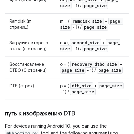
size
page
_
size
- 1) /
ramdisk
_
size
page
_
Ramdisk (m
m = (
+
size
page
_
size
страниц)
- 1) /
second
_
size
page
_
Загрузчик второго
n = (
+
size
page
_
size
этапа (n страниц)
- 1) /
recovery
_
dtbo
_
size
Восстановление
o = (
+
page
_
size
page
_
size
DTBO (0 страниц)
- 1) /
dtb
_
size
page
_
size
DTB (строк)
p = (
+
page
_
size
- 1) /
путь к изображению DTB
For devices running Android 10, you can use the
mkbootimg.py
tool and the following arguments to