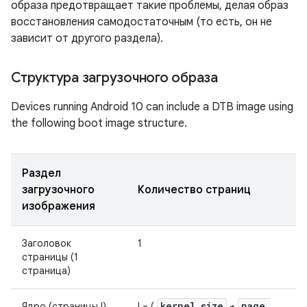
образа предотвращает такие проблемы, делая образ
восстановления самодостаточным (то есть, он не
зависит от другого раздела).
Структура загрузочного образа
Devices running Android 10 can include a DTB image using
the following boot image structure.
Раздел
загрузочного
Количество страниц
изображения
Заголовок
1
страницы (1
страница)
kernel
_
size
page
_
Ядро (страницы l)
l = (
+