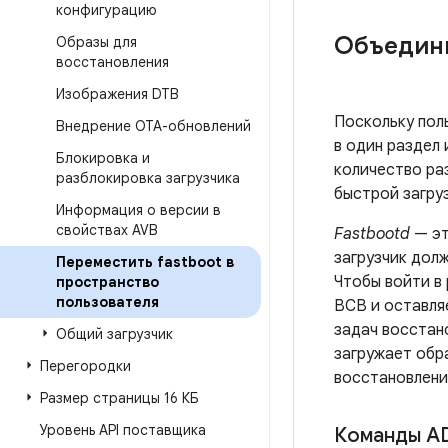
конфигурацию
Объедини
Образы для
восстановления
Изображения DTB
Поскольку пол
Внедрение OTA-обновлений
в один раздел
Блокировка и
количество ра
разблокировка загрузчика
быстрой загру
Информация о версии в
свойствах AVB
Fastbootd
— эт
загрузчик дол
Переместить fastboot в
Чтобы войти в
пространство
пользователя
BCB и оставля
задач восстан
Общий загрузчик
загружает обр
Перегородки
восстановлени
Размер страницы 16 КБ
Уровень API поставщика
Команды A