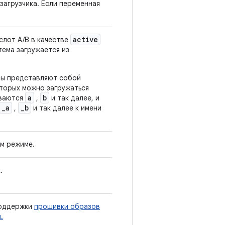
загрузчика. Если переменная
active
слот A/B в качестве
тема загружается из
ты представляют собой
торых можно загружаться
a
b
ываются
,
и так далее, и
_a
_b
,
и так далее к имени
м режиме.
.
оддержки
прошивки образов
.