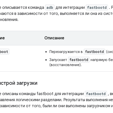
е описывается команда
adb
для интеграции
fastbootd
. 
чаются в зависимости от того, выполняется ли она из сис
новления.
ие
Описание
boot
fastbootd
Перезагружается в
(сис
fastbootd
Запускает
напрямую бе
(восстановление).
строй загрузки
е описаны команды fastboot для интеграции
fastbootd
, 
равления логическими разделами. Результаты выполнения н
зависимости от того, были ли они выполнены загрузчиком 