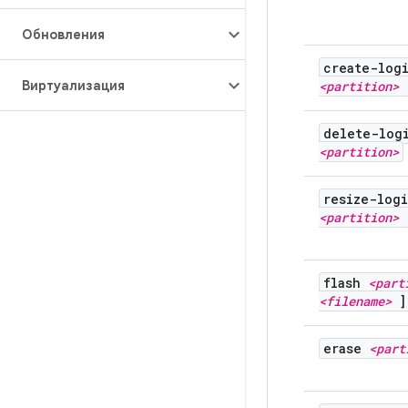
Обновления
create-log
Виртуализация
<partition> 
delete-log
<partition>
resize-logi
<partition>
flash
<part
<filename>
]
erase
<part