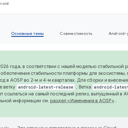
roid
Основные темы
Совместимость
Android-
2026 года, в соответствии с нашей моделью стабильной
я обеспечения стабильности платформы для экосистемы,
од в AOSP во 2-м и 4-м кварталах. Для сборки и внесени
е ветку
android-latest-release
. Ветка
android-lates
ет ссылаться на самый последний релиз, выпущенный в A
льной информации см.
раздел «Изменения в AOSP»
.