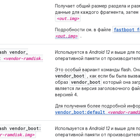
Получает общий размер раздела и раз
данные для каждого фрагмента, затем
<out.img>
fastboot 
Подробности см. в файле
<out.img>
.
ash vendor
_
Используется в
Android 12
и выше для п
lt
<vendor-ramdisk
.
оперативной памяти от производителя
Это особый вариант команды flash. О
vendor_boot
, как если бы была вызв
vendor_boot
образ
который она загр
является ли версия заголовочного фай
версией 4.
Для получения более подробной инфо
vendor_boot:default
<vendor-ramdi
ash vendor
_
boot:
Используется в
Android 12
и выше для п
r-ramdisk
.
img>
оперативной памяти от производителя