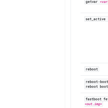
getvar
<var
set
_
active
reboot
reboot-boo
reboot boo
fastboot fe
<out
.
img>