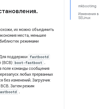
mkbootimg
становления
.
Изменения в
SELinux
похожи, их можно объединить
 экономия места, меньшее
и библиотек режимами
 Для поддержки
fastbootd
й (BCB)
boot-fastboot
.
в поле команды сообщения
перезапуск любых прерванных
 без изменений. Загрузчик
 BCB. Затем режим
astbootd
.