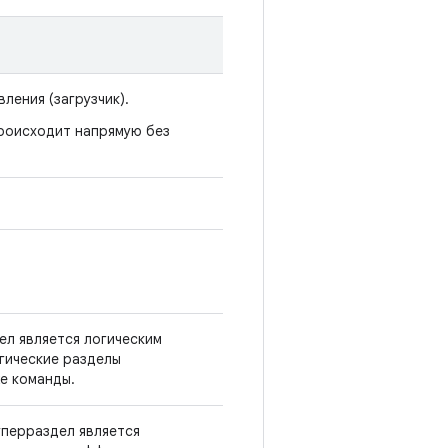
ления (загрузчик).
роисходит напрямую без
ел является логическим
гические разделы
е команды.
уперраздел является