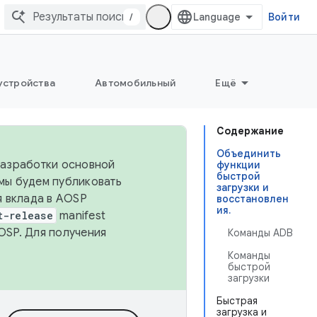
/
Войти
устройства
Автомобильный
Ещё
Содержание
Объединить
 разработки основной
функции
быстрой
 мы будем публиковать
загрузки и
я вклада в AOSP
восстановлен
ия.
t-release
manifest
OSP. Для получения
Команды ADB
Команды
быстрой
загрузки
Быстрая
загрузка и