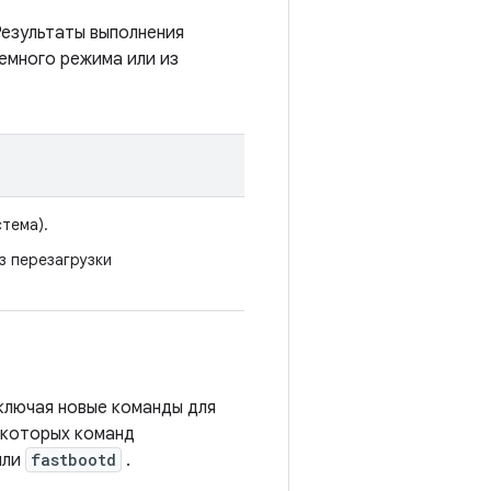
Результаты выполнения
темного режима или из
тема).
з перезагрузки
включая новые команды для
екоторых команд
или
fastbootd
.