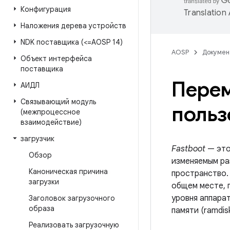
Конфигурация
Translation
Наложения дерева устройств
NDK поставщика (<=AOSP 14)
AOSP
Докумен
Объект интерфейса
поставщика
Перем
АИДЛ
Связывающий модуль
польз
(межпроцессное
взаимодействие)
загрузчик
Fastboot
— это
Обзор
изменяемым ра
Каноническая причина
пространство.
загрузки
общем месте, 
уровня аппара
Заголовок загрузочного
образа
памяти (ramdi
Реализовать загрузочную