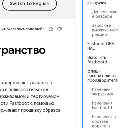
загрузчик
Динамически
е разделы
Зарядка в
ия оказалась полезной?
выключенном
режиме
Fastboot OEM
транство
HAL
Включить
fastbootd
флеш-
накопители от
производителя
 поддерживают разделы с
ка в пользовательское
Изменения
загрузчика
держиваемом и тестируемом
асти Fastboot с помощью
Изменения
Fastbootd
ддерживают прошивку образов
Изменения в
составе
водителя