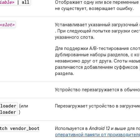
iable>
|
all
Отображает одну или все переменные 
не существует, возвращает ошибку.
<slot>
Устанавливает указанный загрузочный 
. При следующей попытке загрузки сис
указанного слота.
Для поддержки A/B-тестирования сло
дублированные наборы разделов, с ко
независимо друг от друга. Слоты наз
различаются добавлением суффиксов
раздела.
Устройство перезагружается в обычно
tloader
(или
Перезагружает устройство в загрузчик
tloader
)
tch vendor
_
boot
Используется в
Android 12 и выше
для п
оперативной памяти от производителя