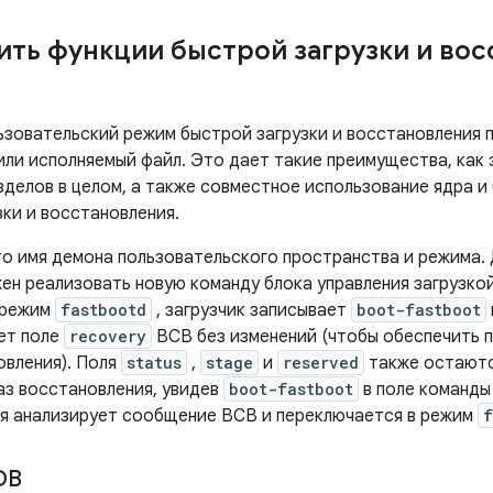
ть функции быстрой загрузки и вос
ьзовательский режим быстрой загрузки и восстановления 
 или исполняемый файл. Это дает такие преимущества, как
зделов в целом, а также совместное использование ядра 
зки и восстановления.
о имя демона пользовательского пространства и режима.
жен реализовать новую команду блока управления загрузко
 режим
fastbootd
, загрузчик записывает
boot-fastboot
ет поле
recovery
BCB без изменений (чтобы обеспечить 
овления). Поля
status
,
stage
и
reserved
также остаются
аз восстановления, увидев
boot-fastboot
в поле команды
я анализирует сообщение BCB и переключается в режим
f
DB