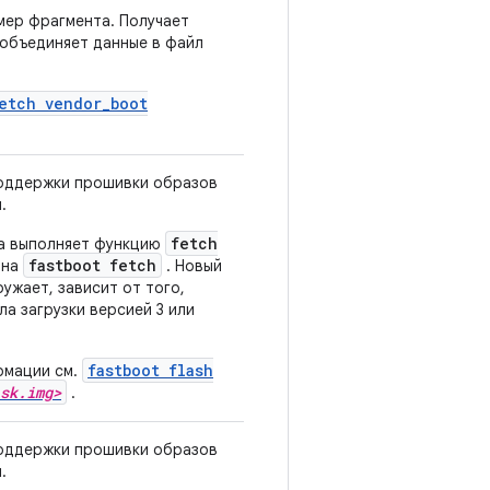
мер фрагмента. Получает
 объединяет данные в файл
fetch vendor_boot
оддержки прошивки образов
.
fetch
на выполняет функцию
fastboot fetch
ана
. Новый
ужает, зависит от того,
ла загрузки версией 3 или
fastboot flash
рмации см.
sk.img>
.
оддержки прошивки образов
.