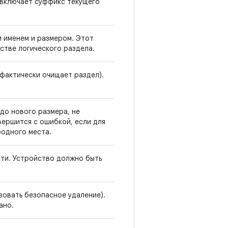
я включает суффикс текущего
м именем и размером. Этот
стве логического раздела.
(фактически очищает раздел).
до нового размера, не
вершится с ошибкой, если для
одного места.
ти. Устройство должно быть
зовать безопасное удаление).
ано.