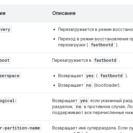
ие
Описание
overy
Перезагружается в режим восстанов
Переход в режим восстановления п
fastbootd
перезагрузки (
).
boot
fastbootd
Перезагружается в
.
serspace
yes
fastbootd
Возвращает
(
).
no
Возвращает
(bootloader).
ogical:
yes
Возвращает
если указанный разд
no
разделом,
в противном случае. Ло
поддерживают все перечисленные ниж
r-partition-name
Возвращает имя суперраздела. Если с