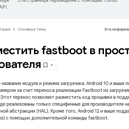
Эта страница переведена с помощью
Cloud
 API
.
тация
Основные темы
Эта информац
естить fastboot в прос
ователя
 название модуля и режима загрузчика. Android 10 и выше
змером за счет переноса реализации Fastboot из загрузчи
 Этот перенос позволяет разместить код прошивки в под
где реализованы только специфичные для производителя ч
тной абстракции (HAL). Кроме того, Android 12 и выше по
sks) с помощью дополнительной команды fastboot.