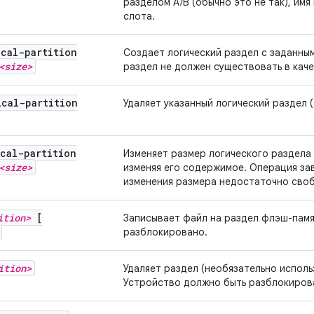
разделом A/B (обычно это не так), им
слота.
ical-partition
Создает логический раздел с заданны
<size>
раздел не должен существовать в каче
ical-partition
Удаляет указанный логический раздел 
cal-partition
Изменяет размер логического раздела 
<size>
изменяя его содержимое. Операция за
изменения размера недостаточно своб
ition>
[
Записывает файл на раздел флэш-памя
разблокировано.
ition>
Удаляет раздел (необязательно исполь
Устройство должно быть разблокиров