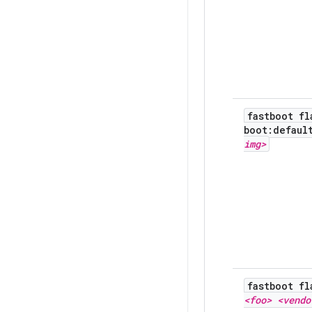
fastboot fl
boot:defau
img>
fastboot fl
<foo> <vendo