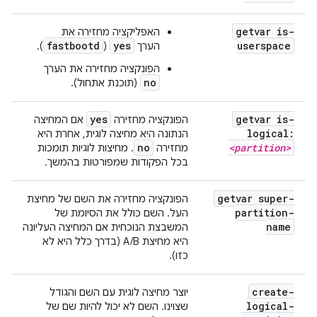
getvar is-
האפליקציה מחזירה את
fastbootd
yes
userspace
הערך
(
).
הפונקציה מחזירה את הערך
no
(תוכנת אתחול).
yes
getvar is-
הפונקציה מחזירה
אם המחיצה
logical:
הנתונה היא מחיצה לוגית, אחרת היא
no
<partition>
מחזירה
. מחיצות לוגיות תומכות
בכל הפקודות שמפורטות בהמשך.
getvar super-
הפונקציה מחזירה את השם של מחיצת
partition-
העל. השם כולל את הסיומת של
name
המשבצת הנוכחית אם המחיצה העליונה
היא מחיצת A/B (בדרך כלל היא לא
כזו).
create-
יוצר מחיצה לוגית עם השם והגודל
logical-
שצוינו. השם לא יכול להיות שם של