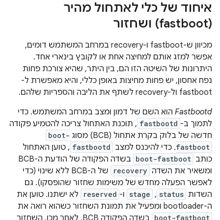
איחוד של כלי לאתחול מהיר
(fastboot) ושחזור
מכיוון ש-fastboot ו-recovery במרחב המשתמש דומים,
אפשר למזג אותם למחיצה אחת או לקובץ בינארי אחד.
היתרונות של השיטה הזו הם, בין היתר, שהיא צורכת פחות
נפח אחסון, יש פחות מחיצות באופן כללי, והיא מאפשרת ל-
fastboot ול-recovery לשתף את הליבה והספריות שלהם.
Fastbootd
הוא השם של דמון ומצב במרחב המשתמש. כדי
לתמוך ב-
fastbootd
, תוכנת האתחול צריכה להטמיע פקודה
חדשה של בלוק בקרת אתחול (BCB) מסוג
boot-
fastboot
. כדי להיכנס למצב
fastbootd
, טוען האתחול
כותב
boot-fastboot
בשדה הפקודה של הודעת ה-BCB
ומשאיר את השדה
recovery
של ה-BCB ללא שינוי (כדי
לאפשר הפעלה מחדש של משימות שחזור שהופסקו). גם
השדות
status
,‏
stage
ו-
reserved
לא ישתנו. טוען את
ה-bootloader ומפעיל את תמונת השחזור כשהוא רואה את
boot-fastboot
בשדה הפקודה BCB. לאחר מכן, השחזור