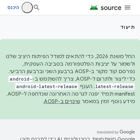
היכנס
תיעוד
החל משנת 2026, כדי להתאים למודל הפיתוח היציב שלנו
ולשמור על יציבות הפלטפורמה בסביבה העסקית,
נפרסם קוד מקור ב-AOSP ברבעון השני וברבעון הרביעי.
כדי ליצור ולתרום ל-AOSP, צריך להשתמש ב-
android-
latest-release
. הענף
android-latest-release
manifest תמיד יפנה לגרסה האחרונה שנדחפה ל-AOSP.
מידע נוסף זמין במאמר
שינויים ב-AOSP
.
‫Google משתמשת בטכנולוגיית AI כדי לתרגם תוכן