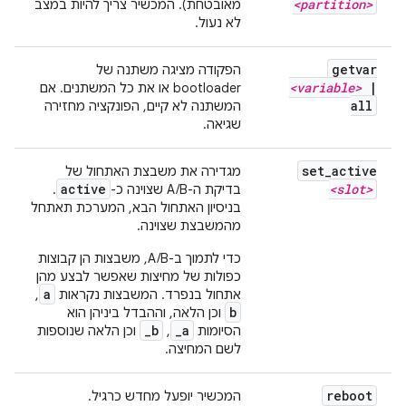
<partition>
מאובטחת). המכשיר צריך להיות במצב
לא נעול.
getvar
הפקודה מציגה משתנה של
<variable>
|
bootloader או את כל המשתנים. אם
all
המשתנה לא קיים, הפונקציה מחזירה
שגיאה.
set
_
active
מגדירה את משבצת האתחול של
active
<slot>
בדיקת ה-A/B שצוינה כ-
.
בניסיון האתחול הבא, המערכת תאתחל
מהמשבצת שצוינה.
כדי לתמוך ב-A/B, משבצות הן קבוצות
כפולות של מחיצות שאפשר לבצע מהן
a
אתחול בנפרד. המשבצות נקראות
,‏
b
וכן הלאה, וההבדל ביניהן הוא
_b
_a
הסיומות
,‏
וכן הלאה שנוספות
לשם המחיצה.
reboot
המכשיר יופעל מחדש כרגיל.