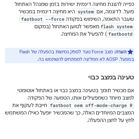
כפייה להצגת מחיצה דינמית ישירות בזמן שמנהל האתחול
פועל. לדוגמה, אם
system
היא מחיצה דינמית במכשיר
שעבר התאמה, השימוש בפקודה
fastboot --force
flash system
מאפשר לטוען האתחול (במקום
fastbootd
) להפעיל את המחיצה.
הערה:
מצב Force נועד לספק גמישות בהפעלה של Flash
במפעל. ‫AOSP לא ממליצה למפתחים להשתמש בה.
טעינה במצב כבוי
אם מכשיר תומך בטעינה במצב כבוי או באתחול אוטומטי
למצב מיוחד כשמפעילים אותו, הטמעה של הפקודה
fastboot oem off-mode-charge 0
חייבת לעקוף את
המצבים המיוחדים האלה, כך שהמכשיר יופעל כאילו המשתמש
לחץ על לחצן ההפעלה.