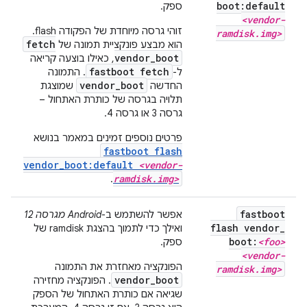
boot:default
ספק.
<vendor-
זוהי גרסה מיוחדת של הפקודה flash.
ramdisk
.
img>
fetch
הוא מבצע פונקציית תמונה של
vendor_boot
, כאילו בוצעה קריאה
fastboot fetch
ל-
. התמונה
vendor_boot
החדשה
שמוצגת
תלויה בגרסה של כותרת האתחול –
גרסה 3 או גרסה 4.
פרטים נוספים זמינים במאמר בנושא
fastboot flash
vendor_boot:default
<vendor-
ramdisk.img>
.
fastboot
אפשר להשתמש ב-
Android מגרסה 12
flash vendor
_
ואילך כדי לתמוך בהצגת ramdisk של
boot:
<foo>
ספק.
<vendor-
הפונקציה מאחזרת את התמונה
ramdisk
.
img>
vendor_boot
. הפונקציה מחזירה
שגיאה אם כותרת האתחול של הספק