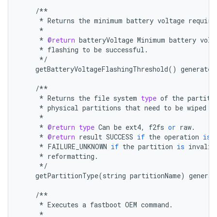
/**
*
Returns
the
minimum
battery
voltage
require
*
*
@return
batteryVoltage
Minimum
battery
volt
*
flashing
to
be
successful
.
*/
getBatteryVoltageFlashingThreshold
()
generates
/**
*
Returns
the
file
system
type
of
the
partiti
*
physical
partitions
that
need
to
be
wiped
a
*
*
@return
type
Can
be
ext4
,
f2fs
or
raw
.
*
@return
result
SUCCESS
if
the
operation
is
*
FAILURE_UNKNOWN
if
the
partition
is
invalid
*
reformatting
.
*/
getPartitionType
(
string
partitionName
)
generat
/**
*
Executes
a
fastboot
OEM
command
.
*