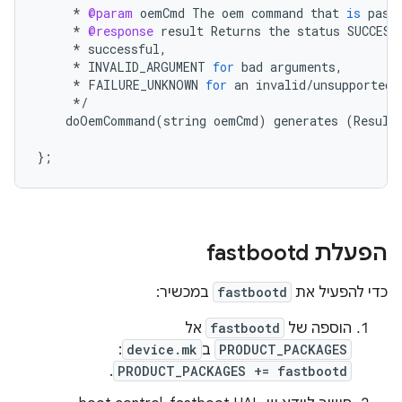
*
@param
oemCmd
The
oem
command
that
is
pass
*
@response
result
Returns
the
status
SUCCESS
*
successful
,
*
INVALID_ARGUMENT
for
bad
arguments
,
*
FAILURE_UNKNOWN
for
an
invalid
/
unsupported
*/
doOemCommand
(
string
oemCmd
)
generates
(
Result
};
הפעלת fastbootd
כדי להפעיל את
fastbootd
במכשיר:
הוספה של
fastbootd
אל
PRODUCT_PACKAGES
ב
device.mk
:
.
PRODUCT_PACKAGES += fastbootd