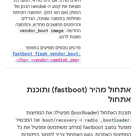
היא גרסה 3. אם זו גרסה 4, המערכת
מוצאת את קטע ה-ramdisk הנכון של
הספק (אם הוא זמין). התמונה הקיימת
מוחלפת בתמונה שצוינה, הגדלים
וההיסטים מחושבים מחדש, והתמונה
vendor_boot image
החדשה
מוצגת לרגע.
פרטים נוספים מופיעים במאמר
fastboot flash vendor_boot:
<foo> <vendor-ramdisk.img>
.
אתחול מהיר (fastboot) ותוכנת
אתחול
תוכנת האתחול (bootloader) מפעילה את המחיצות
bootloader
,‏
radio
ו-
boot/recovery
ואז המכשיר
מופעל במצב fastboot (מרחב משתמש) ומפעיל את כל
המחיצות האחרות. טוען האתחול צריך לתמוך בפקודות