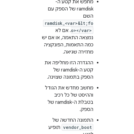
מחפש את קטע ה-
ramdisk של הספק עם
השם
ramdisk_<var>&lt;fo
o></var>
. אם לא
נמצאה התאמה, או אם יש
כמה התאמות, הפונקציה
מחזירה שגיאה.
ההגדרה הזו מחליפה את
קטע ה-ramdisk של
הספק בתמונה שצוינה.
מחשב מחדש את הגודל
וההיסט של כל רכיב
בטבלת ה-ramdisk של
הספק.
התמונה החדשה של
vendor_boot
תופיע