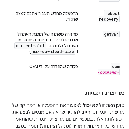
reboot
ההפעלה מחדש תעביר אתכם למצב
recovery
שחזור.
getvar
מחזירה משתנה של תוכנת האתחול
שנדרש להעברת תמונת השחזור או
current-slot
האתחול (לדוגמה,
max-download-size
ו-
).
oem
פקודה שהוגדרה על ידי OEM.
<command>
מחיצות דינמיות
טוען האתחול
לא יכול
לאפשר את ההפעלה או המחיקה של
מחיצות דינמיות, ו
חייב
להחזיר שגיאה אם מנסים לבצע את
הפעולות האלה. במכשירים עם מחיצות דינמיות שהותאמו
מחדש, כלי האתחול המהיר (ומנהל האתחול) תומך במצב