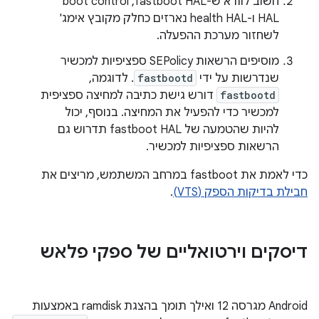
חשוב לוודא ש-fastboot HAL,‏ boot control
HAL ו-health HAL נארזים כחלק מקובץ אימג'
לשחזור מערכת ההפעלה.
מוסיפים הרשאות SEPolicy ספציפיות למכשיר
שנדרשות על ידי
fastbootd
. לדוגמה,
fastbootd
דורש גישת כתיבה למחיצה ספציפית
למכשיר כדי להפעיל את המחיצה. בנוסף, יכול
להיות שהטמעה של fastboot HAL תדרוש גם
הרשאות ספציפיות למכשיר.
כדי לאמת את fastboot במרחב המשתמש, מריצים את
חבילת בדיקות הספק (VTS)
.
דיסקים וירטואליים של ספקי פלאש
‫Android מגרסה 12 ואילך תומך בהצגת ramdisk באמצעות