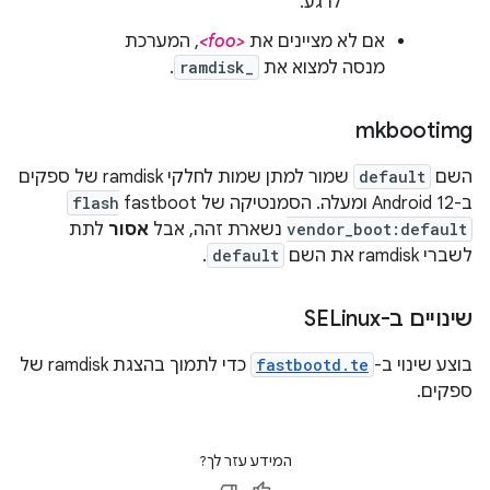
לרגע.
אם לא מציינים את
<foo>
, המערכת
מנסה למצוא את
ramdisk_
.
mkbootimg
השם
default
שמור למתן שמות לחלקי ramdisk של ספקים
ב-Android 12 ומעלה. הסמנטיקה של fastboot
flash
vendor_boot:default
נשארת זהה, אבל
אסור
לתת
לשברי ramdisk את השם
default
.
שינויים ב-SELinux
בוצע שינוי ב-
fastbootd.te
כדי לתמוך בהצגת ramdisk של
ספקים.
המידע עזר לך?