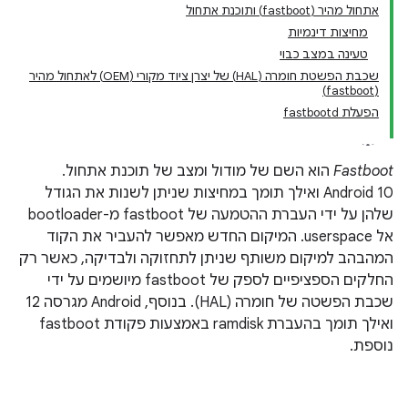
אתחול מהיר (fastboot) ותוכנת אתחול
מחיצות דינמיות
טעינה במצב כבוי
שכבת הפשטת חומרה (HAL) של יצרן ציוד מקורי (OEM) לאתחול מהיר
(fastboot)
הפעלת fastbootd
Fastboot
הוא השם של מודול ומצב של תוכנת אתחול.
‫Android 10 ואילך תומך במחיצות שניתן לשנות את הגודל
שלהן על ידי העברת ההטמעה של fastboot מ-bootloader
אל userspace. המיקום החדש מאפשר להעביר את הקוד
המהבהב למיקום משותף שניתן לתחזוקה ולבדיקה, כאשר רק
החלקים הספציפיים לספק של fastboot מיושמים על ידי
שכבת הפשטה של חומרה (HAL). בנוסף, Android מגרסה 12
ואילך תומך בהעברת ramdisk באמצעות פקודת fastboot
נוספת.