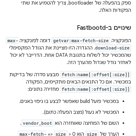
ספק בהפעלה של bootloader, צריך להטמיע את שתי
הפקודות האלה.
שינויים ב-Fastbootd
הפונקציה
getvar:max-fetch-size
דומה לפונקציה
max-
download-size
. ההגדרה הזו מציינת את הגודל המקסימלי
שהמכשיר יכול לשלוח בתגובת DATA אחת. הדרייבר לא יכול
לאחזר גודל שגדול מהערך הזה.
fetch:name[:offset[:size]]
מבצע סדרה של בדיקות
במכשיר. אם כל התנאים הבאים מתקיימים, הפקודה
fetch:name[:offset[:size]]
מחזירה נתונים:
במכשיר פועל build שאפשר לבצע בו ניפוי באגים.
המכשיר לא נעול (מצב הפעלה כתום).
השם של המחיצה שאוחזרה הוא
vendor_boot
.
הערך של
size
הוא 0 <
size
<=
max-fetch-