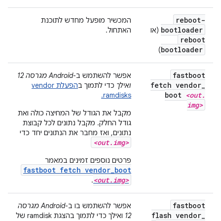
reboot-
המכשיר מופעל מחדש לתוכנת
bootloader
(או
האתחול.
reboot
bootloader
)
fastboot
אפשר להשתמש ב-
Android מגרסה 12
fetch vendor
_
ואילך
כדי לתמוך ב
הפעלת vendor
boot
<out
.
ramdisks.
img>
מקבל את הגודל של המחיצה כולה ואת
גודל החלק. מקבל נתונים לכל קבוצת
נתונים, ואז מחבר את הנתונים יחד כדי
<out.img>
פרטים נוספים זמינים במאמר
fastboot fetch vendor_boot
<out.img>
.
fastboot
אפשר להשתמש בו ב-
Android מגרסה
flash vendor
_
12
ואילך כדי לתמוך בהצגת ramdisk של