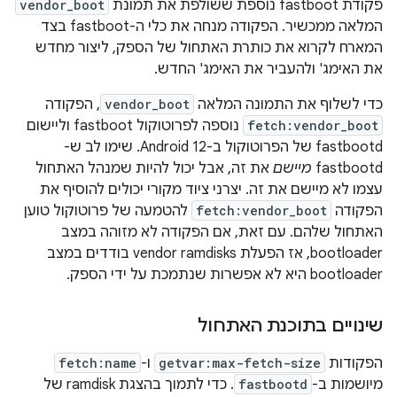
פקודת fastboot נוספת ששולפת את תמונת
vendor_boot
המלאה ממכשיר. הפקודה מנחה את כלי ה-fastboot בצד
המארח לקרוא את כותרת האתחול של הספק, ליצור מחדש
את האימג' ולהעביר את האימג' החדש.
כדי לשלוף את התמונה המלאה
vendor_boot
, הפקודה
fetch:vendor_boot
נוספה לפרוטוקול fastboot וליישום
fastbootd של הפרוטוקול ב-Android 12. שימו לב ש-
fastbootd
מיישם
את זה, אבל יכול להיות שמנהל האתחול
עצמו לא מיישם את זה. יצרני ציוד מקורי יכולים להוסיף את
הפקודה
fetch:vendor_boot
להטמעה של פרוטוקול טוען
האתחול שלהם. עם זאת, אם הפקודה לא מזוהה במצב
bootloader, אז הפעלת vendor ramdisks בודדים במצב
bootloader היא לא אפשרות שנתמכת על ידי הספק.
שינויים בתוכנת האתחול
הפקודות
getvar:max-fetch-size
ו-
fetch:name
מיושמות ב-
fastbootd
. כדי לתמוך בהצגת ramdisk של