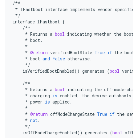
/**
*
IFastboot
interface
implements
vendor
specific
*/
interface
IFastboot
{
/**
*
Returns
a
bool
indicating
whether
the
bootl
*
boot
.
*
*
@return
verifiedBootState
True
if
the
bootl
*
boot
and
False
otherwise
.
*/
isVerifiedBootEnabled
()
generates
(
bool
verifi
/**
*
Returns
a
bool
indicating
the
off
-
mode
-
char
*
charging
is
enabled
,
the
device
autoboots
i
*
power
is
applied
.
*
*
@return
offModeChargeState
True
if
the
sett
*
not
.
*/
isOffModeChargeEnabled
()
generates
(
bool
offMo