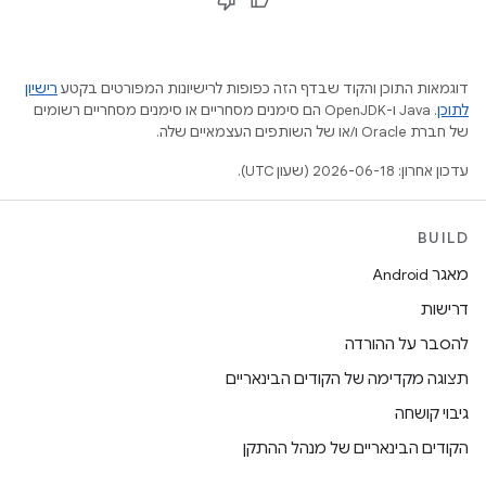
דוגמאות התוכן והקוד שבדף הזה כפופות לרישיונות המפורטים בקטע
רישיון
לתוכן
.‏ Java ו-OpenJDK הם סימנים מסחריים או סימנים מסחריים רשומים
של חברת Oracle ו/או של השותפים העצמאיים שלה.
עדכון אחרון: 2026-06-18 (שעון UTC).
BUILD
מאגר Android
דרישות
להסבר על ההורדה
תצוגה מקדימה של הקודים הבינאריים
גיבוי קושחה
הקודים הבינאריים של מנהל ההתקן