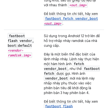
từng khối, sau đó ghép dữ liệu lại
<out.img>
với nhau thành
Để biết thông tin chi tiết, hãy xem
fastboot fetch vendor_boot
<out.img>
.
fastboot
Sử dụng trong
Android 12
trở lên để
flash vendor
_
hỗ trợ nhấp nháy ramdisk của nhà
boot:default
cung cấp.
<vendor-
Đây là một biến thể đặc biệt của
ramdisk
.
img>
lệnh nhấp nháy. Lệnh này thực hiện
fetch
một hàm hình ảnh
vendor_boot
fastboot
, như thể
fetch
được gọi. Hình ảnh
vendor_boot
mới mà lệnh này
nhấp nháy phụ thuộc vào việc
phiên bản tiêu đề khởi động là
phiên bản 3 hay phiên bản 4.
Để biết thông tin chi tiết, hãy xem
fastboot flash