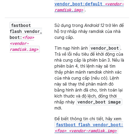
vendor_boot:default
<vendor-
ramdisk.img>
.
fastboot
Sử dụng trong
Android 12
trở lên để
flash vendor
_
hỗ trợ nhấp nháy ramdisk của nhà
boot:
<foo>
cung cấp.
<vendor-
vendor_boot
Tìm nạp hình ảnh
.
ramdisk
.
img>
Trả về lỗi nếu tiêu đề khởi động của
nhà cung cấp là phiên bản 3. Nếu là
phiên bản 4, thì lệnh này sẽ tìm
thấy phân mảnh ramdisk chính xác
của nhà cung cấp (nếu có). Lệnh
này sẽ thay thế phân mảnh đó
bằng hình ảnh đã cho, tính toán lại
kích thước và độ lệch, đồng thời
vendor_boot image
nhấp nháy
mới.
Để biết thông tin chi tiết, hãy xem
fastboot flash vendor_boot:
<foo> <vendor-ramdisk.img>