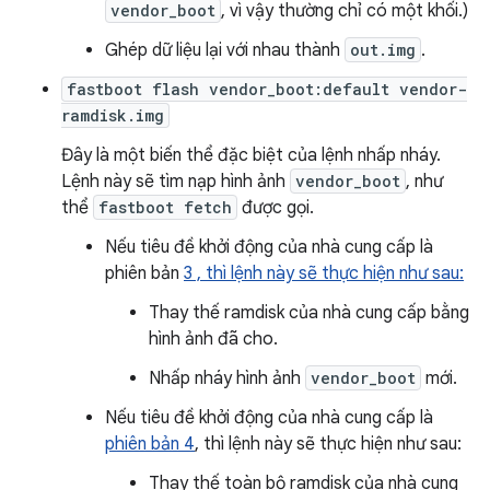
vendor_boot
, vì vậy thường chỉ có một khối.)
Ghép dữ liệu lại với nhau thành
out.img
.
fastboot flash vendor_boot:default vendor-
ramdisk.img
Đây là một biến thể đặc biệt của lệnh nhấp nháy.
Lệnh này sẽ tìm nạp hình ảnh
vendor_boot
, như
thể
fastboot fetch
được gọi.
Nếu tiêu đề khởi động của nhà cung cấp là
phiên bản
3 , thì lệnh này sẽ thực hiện như sau:
Thay thế ramdisk của nhà cung cấp bằng
hình ảnh đã cho.
Nhấp nháy hình ảnh
vendor_boot
mới.
Nếu tiêu đề khởi động của nhà cung cấp là
phiên bản 4
, thì lệnh này sẽ thực hiện như sau:
Thay thế toàn bộ ramdisk của nhà cung