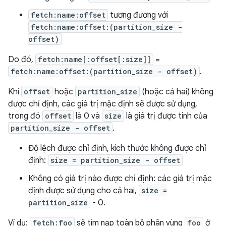
fetch:name:offset
tương đương với
fetch:name:offset:(partition_size -
offset)
Do đó,
fetch:name[:offset[:size]]
=
fetch:name:offset:(partition_size - offset)
.
Khi
offset
hoặc
partition_size
(hoặc cả hai) không
được chỉ định, các giá trị mặc định sẽ được sử dụng,
trong đó
offset
là 0 và
size
là giá trị được tính của
partition_size - offset
.
Độ lệch được chỉ định, kích thước không được chỉ
định:
size = partition_size - offset
Không có giá trị nào được chỉ định: các giá trị mặc
định được sử dụng cho cả hai,
size =
partition_size
- 0.
Ví dụ:
fetch:foo
sẽ tìm nạp toàn bộ phân vùng
foo
ở