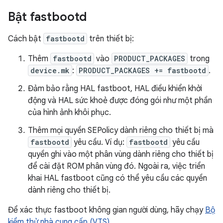
Bật fastbootd
Cách bật
fastbootd
trên thiết bị:
Thêm
fastbootd
vào
PRODUCT_PACKAGES
trong
device.mk
:
PRODUCT_PACKAGES += fastbootd
.
Đảm bảo rằng HAL fastboot, HAL điều khiển khởi
động và HAL sức khoẻ được đóng gói như một phần
của hình ảnh khôi phục.
Thêm mọi quyền SEPolicy dành riêng cho thiết bị mà
fastbootd
yêu cầu. Ví dụ:
fastbootd
yêu cầu
quyền ghi vào một phân vùng dành riêng cho thiết bị
để cài đặt ROM phân vùng đó. Ngoài ra, việc triển
khai HAL fastboot cũng có thể yêu cầu các quyền
dành riêng cho thiết bị.
Để xác thực fastboot không gian người dùng, hãy chạy
Bộ
kiểm thử nhà cung cấp (VTS)
.