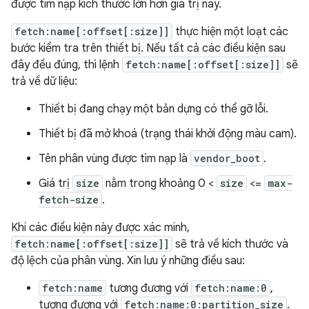
được tìm nạp kích thước lớn hơn giá trị này.
fetch:name[:offset[:size]]
thực hiện một loạt các
bước kiểm tra trên thiết bị. Nếu tất cả các điều kiện sau
đây đều đúng, thì lệnh
fetch:name[:offset[:size]]
sẽ
trả về dữ liệu:
Thiết bị đang chạy một bản dựng có thể gỡ lỗi.
Thiết bị đã mở khoá (trạng thái khởi động màu cam).
Tên phân vùng được tìm nạp là
vendor_boot
.
Giá trị
size
nằm trong khoảng 0 <
size
<=
max-
fetch-size
.
Khi các điều kiện này được xác minh,
fetch:name[:offset[:size]]
sẽ trả về kích thước và
độ lệch của phân vùng. Xin lưu ý những điều sau:
fetch:name
tương đương với
fetch:name:0
,
tương đương với
fetch:name:0:partition_size
.