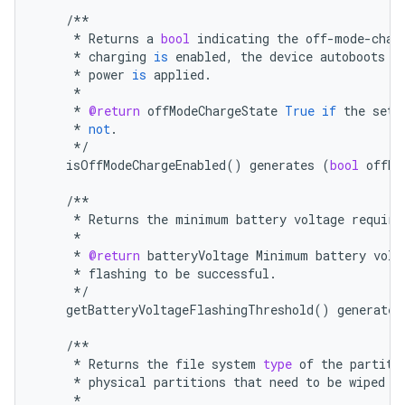
/**
*
Returns
a
bool
indicating
the
off
-
mode
-
char
*
charging
is
enabled
,
the
device
autoboots
i
*
power
is
applied
.
*
*
@return
offModeChargeState
True
if
the
sett
*
not
.
*/
isOffModeChargeEnabled
()
generates
(
bool
offMo
/**
*
Returns
the
minimum
battery
voltage
require
*
*
@return
batteryVoltage
Minimum
battery
volt
*
flashing
to
be
successful
.
*/
getBatteryVoltageFlashingThreshold
()
generates
/**
*
Returns
the
file
system
type
of
the
partiti
*
physical
partitions
that
need
to
be
wiped
a
*