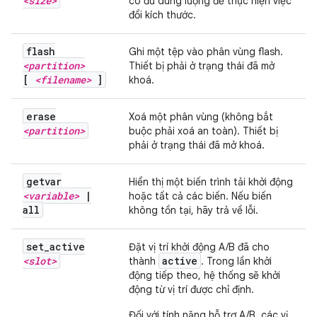
<size>
có đủ dung lượng để thực hiện việc
đổi kích thước.
flash
Ghi một tệp vào phân vùng flash.
<partition>
Thiết bị phải ở trạng thái đã mở
[
<filename>
]
khoá.
erase
Xoá một phân vùng (không bắt
<partition>
buộc phải xoá an toàn). Thiết bị
phải ở trạng thái đã mở khoá.
getvar
Hiển thị một biến trình tải khởi động
<variable>
|
hoặc tất cả các biến. Nếu biến
all
không tồn tại, hãy trả về lỗi.
set
_
active
Đặt vị trí khởi động A/B đã cho
<slot>
active
thành
. Trong lần khởi
động tiếp theo, hệ thống sẽ khởi
động từ vị trí được chỉ định.
Đối với tính năng hỗ trợ A/B, các vị