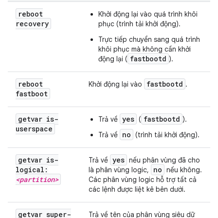
reboot
Khởi động lại vào quá trình khôi
recovery
phục (trình tải khởi động).
Trực tiếp chuyển sang quá trình
khôi phục mà không cần khởi
fastbootd
động lại (
).
reboot
fastbootd
Khởi động lại vào
.
fastboot
getvar is-
yes
fastbootd
Trả về
(
).
userspace
no
Trả về
(trình tải khởi động).
getvar is-
yes
Trả về
nếu phân vùng đã cho
logical:
no
là phân vùng logic,
nếu không.
<partition>
Các phân vùng logic hỗ trợ tất cả
các lệnh được liệt kê bên dưới.
getvar super-
Trả về tên của phân vùng siêu dữ