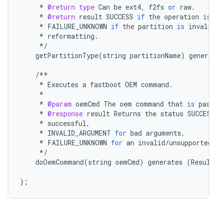
*
@return
type
Can
be
ext4
,
f2fs
or
raw
.
*
@return
result
SUCCESS
if
the
operation
is
*
FAILURE_UNKNOWN
if
the
partition
is
invalid
*
reformatting
.
*/
getPartitionType
(
string
partitionName
)
generat
/**
*
Executes
a
fastboot
OEM
command
.
*
*
@param
oemCmd
The
oem
command
that
is
pass
*
@response
result
Returns
the
status
SUCCESS
*
successful
,
*
INVALID_ARGUMENT
for
bad
arguments
,
*
FAILURE_UNKNOWN
for
an
invalid
/
unsupported
*/
doOemCommand
(
string
oemCmd
)
generates
(
Result
};