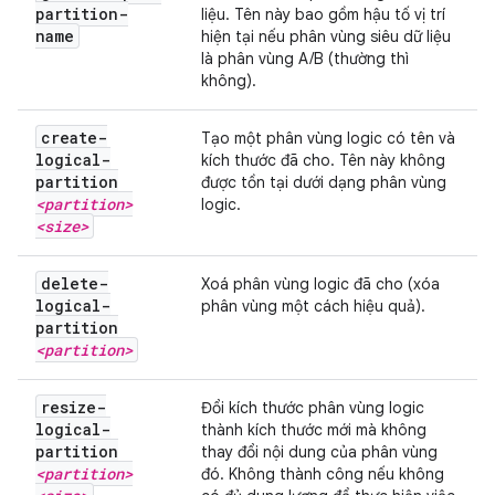
partition-
liệu. Tên này bao gồm hậu tố vị trí
name
hiện tại nếu phân vùng siêu dữ liệu
là phân vùng A/B (thường thì
không).
create-
Tạo một phân vùng logic có tên và
logical-
kích thước đã cho. Tên này không
partition
được tồn tại dưới dạng phân vùng
<partition>
logic.
<size>
delete-
Xoá phân vùng logic đã cho (xóa
logical-
phân vùng một cách hiệu quả).
partition
<partition>
resize-
Đổi kích thước phân vùng logic
logical-
thành kích thước mới mà không
partition
thay đổi nội dung của phân vùng
<partition>
đó. Không thành công nếu không