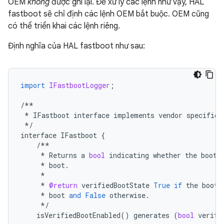
OEM
không
được ghi lại. Để xử lý các lệnh như vậy, HAL
fastboot sẽ chỉ định các lệnh OEM bắt buộc. OEM cũng
có thể triển khai các lệnh riêng.
Định nghĩa của HAL fastboot như sau:
import
IFastbootLogger
;
/**
*
IFastboot
interface
implements
vendor
specific
*/
interface
IFastboot
{
/**
*
Returns
a
bool
indicating
whether
the
bootl
*
boot
.
*
*
@return
verifiedBootState
True
if
the
bootl
*
boot
and
False
otherwise
.
*/
isVerifiedBootEnabled
()
generates
(
bool
verifi