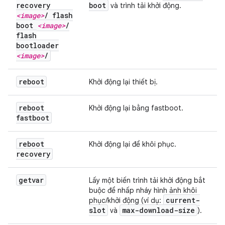
recovery
boot
và trình tải khởi động.
<image>
/
flash
boot
<image>
/
flash
bootloader
<image>
/
reboot
Khởi động lại thiết bị.
reboot
Khởi động lại bằng fastboot.
fastboot
reboot
Khởi động lại để khôi phục.
recovery
getvar
Lấy một biến trình tải khởi động bắt
buộc để nhấp nháy hình ảnh khôi
current-
phục/khởi động (ví dụ:
slot
max-download-size
và
).