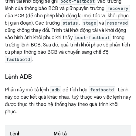
trình tải khởi động sẽ ghi
boot-fastboot
vào trường
lệnh của thông báo BCB và giữ nguyên trường
recovery
của BCB (để cho phép khởi động lại mọi tác vụ khôi phục
bị gián đoạn). Các trường
status
,
stage
và
reserved
cũng không thay đổi. Trình tải khởi động tải và khởi động
vào hình ảnh khôi phục khi thấy
boot-fastboot
trong
trường lệnh BCB. Sau đó, quá trình khôi phục sẽ phân tích
cú pháp thông báo BCB và chuyển sang chế độ
fastbootd
.
Lệnh ADB
Phần này mô tả lệnh
adb
để tích hợp
fastbootd
. Lệnh
này có các kết quả khác nhau, tuỳ thuộc vào việc lệnh này
được thực thi theo hệ thống hay theo quá trình khôi
phục.
Lệnh
Mô tả