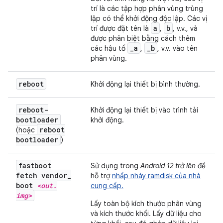
trí là các tập hợp phân vùng trùng
lặp có thể khởi động độc lập. Các vị
a
b
trí được đặt tên là
,
, v.v., và
được phân biệt bằng cách thêm
_a
_b
các hậu tố
,
, v.v. vào tên
phân vùng.
reboot
Khởi động lại thiết bị bình thường.
reboot-
Khởi động lại thiết bị vào trình tải
bootloader
khởi động.
reboot
(hoặc
bootloader
)
fastboot
Sử dụng trong
Android 12 trở lên
để
fetch vendor
_
hỗ trợ
nhấp nháy ramdisk của nhà
boot
<out
.
cung cấp.
img>
Lấy toàn bộ kích thước phân vùng
và kích thước khối. Lấy dữ liệu cho