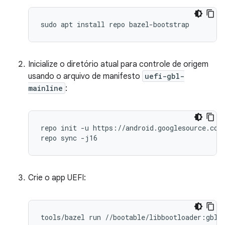
Inicialize o diretório atual para controle de origem
usando o arquivo de manifesto
uefi-gbl-
mainline
:
repo init -u https://android.googlesource.com/
Crie o app UEFI:
tools
/
bazel
run
//
bootable
/
libbootloader
:
gbl_