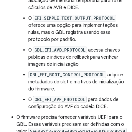
alocação de memória temporária para fazer
cálculos de AVB e DICE.
O
EFI_SIMPLE_TEXT_OUTPUT_PROTOCOL
oferece uma opção para implementações
nulas, mas o GBL registra usando esse
protocolo por padrão.
O
GBL_EFI_AVB_PROTOCOL
acessa chaves
públicas e índices de rollback para verificar
imagens de inicialização
GBL_EFI_BOOT_CONTROL_PROTOCOL
adquire
metadados de slot e motivos de inicialização
do firmware.
O
GBL_EFI_AVF_PROTOCOL
gera dados de
configuração do AVF da cadeia DICE.
O firmware precisa fornecer variáveis UEFI para o
GBL. Essas variáveis precisam ser definidas com o
valor
5a6d92f3-a2d0-4083-91a1-a50f6c3d9830