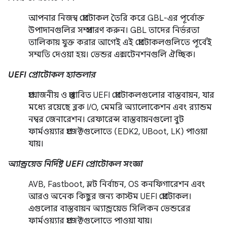
আপনার নিজস্ব প্রোটোকল তৈরি করে GBL-এর পূর্বোক্ত
উপাদানগুলির সম্প্রসারণ করুন। GBL তাদের নির্ভরতা
তালিকায় যুক্ত করার আগেই এই প্রোটোকলগুলিতে পূর্বেই
সম্মতি দেওয়া হয়। ভেন্ডর এক্সটেনশনগুলি ঐচ্ছিক।
UEFI প্রোটোকল হ্যান্ডলার
প্রয়োজনীয় ও প্রস্তাবিত UEFI প্রোটোকলগুলোর বাস্তবায়ন, যার
মধ্যে রয়েছে ব্লক I/O, মেমরি অ্যালোকেশন এবং র‍্যান্ডম
নম্বর জেনারেশন। রেফারেন্স বাস্তবায়নগুলো বুট
ফার্মওয়্যার প্রজেক্টগুলোতে (EDK2, UBoot, LK) পাওয়া
যায়।
অ্যান্ড্রয়েড নির্দিষ্ট UEFI প্রোটোকল সংজ্ঞা
AVB, Fastboot, স্লট নির্বাচন, OS কনফিগারেশন এবং
আরও অনেক কিছুর জন্য কাস্টম UEFI প্রোটোকল।
এগুলোর বাস্তবায়ন অ্যান্ড্রয়েড সিলিকন ভেন্ডরের
ফার্মওয়্যার প্রজেক্টগুলোতে পাওয়া যায়।