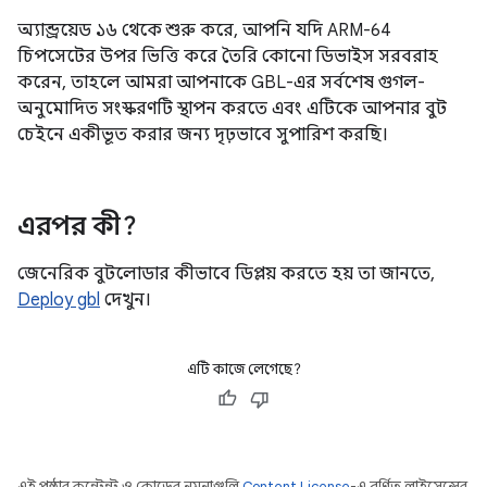
অ্যান্ড্রয়েড ১৬ থেকে শুরু করে, আপনি যদি ARM-64
চিপসেটের উপর ভিত্তি করে তৈরি কোনো ডিভাইস সরবরাহ
করেন, তাহলে আমরা আপনাকে GBL-এর সর্বশেষ গুগল-
অনুমোদিত সংস্করণটি স্থাপন করতে এবং এটিকে আপনার বুট
চেইনে একীভূত করার জন্য দৃঢ়ভাবে সুপারিশ করছি।
এরপর কী?
জেনেরিক বুটলোডার কীভাবে ডিপ্লয় করতে হয় তা জানতে,
Deploy gbl
দেখুন।
এটি কাজে লেগেছে?
এই পৃষ্ঠার কন্টেন্ট ও কোডের নমুনাগুলি
Content License
-এ বর্ণিত লাইসেন্সের