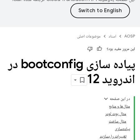
AOSP
اسناد
موضوعات اصلی
این مرور مفید بود؟
پیاده سازی bootconfig در
اندروید 12
در این صفحه
مثال‌ها و منابع
مثال بوت لودر
مثال ساخت
پیاده‌سازی
تغییرات را بسازید