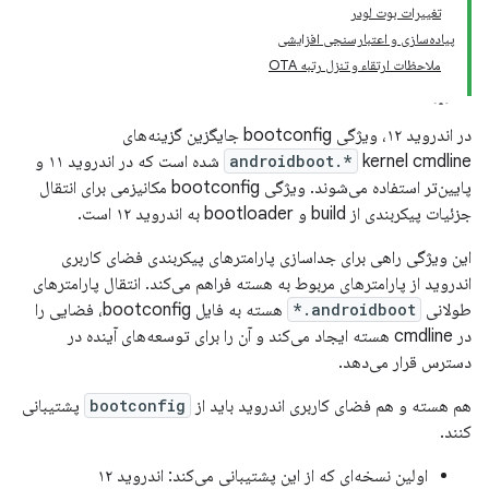
تغییرات بوت لودر
پیاده‌سازی و اعتبارسنجی افزایشی
ملاحظات ارتقاء و تنزل رتبه OTA
در اندروید ۱۲، ویژگی bootconfig جایگزین گزینه‌های
androidboot.*
kernel cmdline شده است که در اندروید ۱۱ و
پایین‌تر استفاده می‌شوند. ویژگی bootconfig مکانیزمی برای انتقال
جزئیات پیکربندی از build و bootloader به اندروید ۱۲ است.
این ویژگی راهی برای جداسازی پارامترهای پیکربندی فضای کاربری
اندروید از پارامترهای مربوط به هسته فراهم می‌کند. انتقال پارامترهای
طولانی
androidboot.*
هسته به فایل bootconfig، فضایی را
در cmdline هسته ایجاد می‌کند و آن را برای توسعه‌های آینده در
دسترس قرار می‌دهد.
هم هسته و هم فضای کاربری اندروید باید از
bootconfig
پشتیبانی
کنند.
اولین نسخه‌ای که از این پشتیبانی می‌کند: اندروید ۱۲