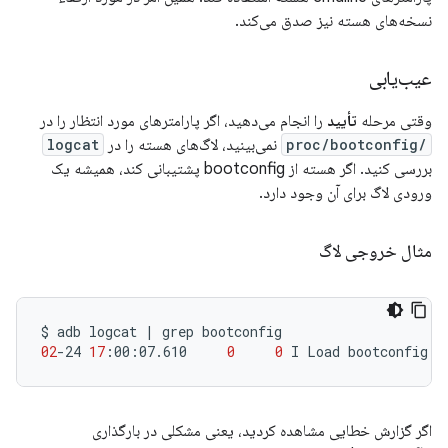
نسخه‌های هسته نیز صدق می‌کند.
عیب‌یابی
وقتی مرحله
تأیید
را انجام می‌دهید، اگر پارامترهای مورد انتظار را در
/proc/bootconfig
نمی‌بینید، لاگ‌های هسته را در
logcat
بررسی کنید. اگر هسته از bootconfig پشتیبانی کند، همیشه یک
ورودی لاگ برای آن وجود دارد.
مثال خروجی لاگ
$
adb
logcat
|
grep
02
-24
17
:00:07.610
0
0
I
Load
bootconfig:
اگر گزارش خطایی مشاهده کردید، یعنی مشکلی در بارگذاری