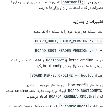
مقادیر جدید
bootconfig
تنظیم شده‌اند، بنابراین نیازی به ایجاد
تغییرات در کد با استفاده از آن ویژگی‌ها ندارید.
تغییرات را بسازید
ابتدا، نسخه هدر بوت خود را به نسخه ۴ ارتقا دهید:
- BOARD_BOOT_HEADER_VERSION := 3
+ BOARD_BOOT_HEADER_VERSION := 4
پارامتر
bootconfig
kernel cmdline را اضافه کنید. این باعث
می‌شود هسته به دنبال بخش bootconfig بگردد:
BOARD_KERNEL_CMDLINE += bootconfig
پارامترهای bootconfig از پارامترهای موجود در متغیر
BOARD_BOOTCONFIG
ایجاد می‌شوند، دقیقاً مانند cmdline هسته
که از
BOARD\_KERNEL\_CMDLINE
ایجاد می‌شود.
هر پارامتر
androidboot.*
را می‌توان به همان صورت که هست،