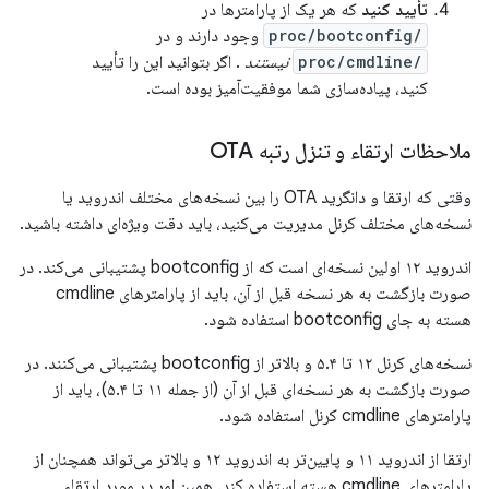
تأیید کنید
که هر یک از پارامترها در
/proc/bootconfig
وجود دارند و در
/proc/cmdline
نیستند
. اگر بتوانید این را تأیید
کنید، پیاده‌سازی شما موفقیت‌آمیز بوده است.
ملاحظات ارتقاء و تنزل رتبه OTA
وقتی که ارتقا و دانگرید OTA را بین نسخه‌های مختلف اندروید یا
نسخه‌های مختلف کرنل مدیریت می‌کنید، باید دقت ویژه‌ای داشته باشید.
اندروید ۱۲ اولین نسخه‌ای است که از bootconfig پشتیبانی می‌کند. در
صورت بازگشت به هر نسخه قبل از آن، باید از پارامترهای cmdline
هسته به جای bootconfig استفاده شود.
نسخه‌های کرنل ۱۲ تا ۵.۴ و بالاتر از bootconfig پشتیبانی می‌کنند. در
صورت بازگشت به هر نسخه‌ای قبل از آن (از جمله ۱۱ تا ۵.۴)، باید از
پارامترهای cmdline کرنل استفاده شود.
ارتقا از اندروید ۱۱ و پایین‌تر به اندروید ۱۲ و بالاتر می‌تواند همچنان از
پارامترهای cmdline هسته استفاده کند. همین امر در مورد ارتقاء