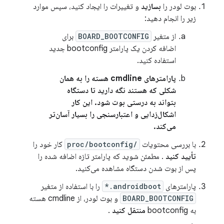
بوت لودر را
بسازید
و تغییرات را ایجاد کنید، سپس موارد
زیر را انجام دهید:
از متغیر
BOARD_BOOTCONFIG
برای
اضافه کردن یک پارامتر bootconfig جدید
استفاده کنید.
پارامترهای cmdline هسته را به همان
شکلی که هستند نگه دارید تا دستگاه
بتواند به درستی بوت شود. این کار
اشکال‌زدایی و اعتبارسنجی را بسیار آسان‌تر
می‌کند.
با بررسی محتویات
/proc/bootconfig
کار خود را
تأیید کنید
. مطمئن شوید که پارامتر تازه اضافه شده را
پس از بوت شدن دستگاه مشاهده می‌کنید.
پارامترهای
androidboot.*
را با استفاده از متغیر
BOARD_BOOTCONFIG
و بوت لودر، از cmdline هسته
به bootconfig
منتقل کنید
.