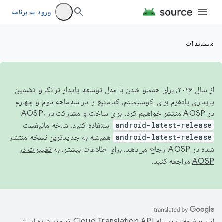
ورود به برنامه
مستندات
از سال ۲۰۲۶، برای همسو شدن با مدل توسعه پایدار ترانک و تضمین
پایداری پلتفرم برای اکوسیستم، کد منبع را در سه‌ماهه دوم و چهارم
در AOSP منتشر خواهیم کرد. برای ساخت و مشارکت در AOSP،
android-latest-release
استفاده کنید. شاخه مانیفست
android-latest-release
همیشه به جدیدترین نسخه منتشر
شده در AOSP ارجاع می‌دهد. برای اطلاعات بیشتر، به
تغییرات در
AOSP
مراجعه کنید.
این صفحه به‌وسیله
ترجمه شده است.