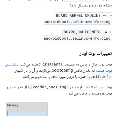
مشابه موارد زیر، منتقل کرد:
- BOARD_KERNEL_CMDLINE +=
androidboot..selinux=enforcing
+ BOARD_BOOTCONFIG +=
androidboot..selinux=enforcing
تغییرات بوت لودر
بوت لودر قبل از پرش به هسته،
initramfs
تنظیم می‌کند.
پیکربندی
بوت هسته
به دنبال بخش bootconfig می‌گردد و آن را در انتهای
initramfs,
همراه با تریلر مورد انتظار، جستجو می‌کند.
بوت لودر اطلاعات طرح بندی
vendor_boot.img
را از هدر تصویر
بوت فروشنده دریافت می‌کند.