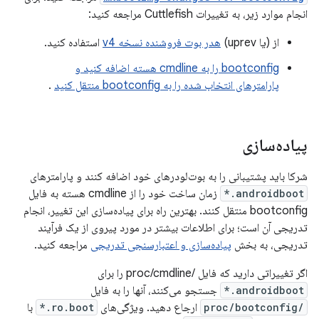
انجام موارد زیر، به تغییرات Cuttlefish مراجعه کنید:
از (یا uprev)
هدر بوت فروشنده نسخه v4
استفاده کنید.
bootconfig را به cmdline هسته اضافه کنید و
پارامترهای انتخاب شده را به bootconfig منتقل کنید
.
پیاده‌سازی
شرکا باید پشتیبانی را به بوت‌لودرهای خود اضافه کنند و پارامترهای
androidboot.*
زمان ساخت خود را از cmdline هسته به فایل
bootconfig منتقل کنند. بهترین راه برای پیاده‌سازی این تغییر، انجام
تدریجی آن است؛ برای اطلاعات بیشتر در مورد پیروی از یک فرآیند
تدریجی، به بخش
پیاده‌سازی و اعتبارسنجی تدریجی
مراجعه کنید.
اگر تغییراتی دارید که فایل /proc/cmdline را برای
androidboot.*
جستجو می‌کنند، آنها را به فایل
/proc/bootconfig
ارجاع دهید. ویژگی‌های
ro.boot.*
با