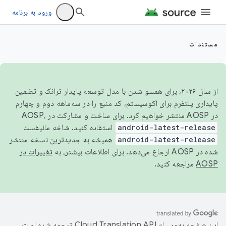
ورود به برنامه
مستندات
از سال ۲۰۲۶، برای همسو شدن با مدل توسعه پایدار ترانک و تضمین
پایداری پلتفرم برای اکوسیستم، کد منبع را در سه‌ماهه دوم و چهارم
در AOSP منتشر خواهیم کرد. برای ساخت و مشارکت در AOSP،
android-latest-release
استفاده کنید. شاخه مانیفست
android-latest-release
همیشه به جدیدترین نسخه منتشر
شده در AOSP ارجاع می‌دهد. برای اطلاعات بیشتر، به
تغییرات در
AOSP
مراجعه کنید.
این صفحه به‌وسیله
ترجمه شده است.