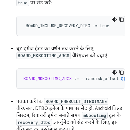
true
पर सेट करें:
BOARD_INCLUDE_RECOVERY_DTBO
:=
true
बूट इमेज हेडर का वर्शन तय करने के लिए,
BOARD_MKBOOTIMG_ARGS
वैरिएबल को बढ़ाएं:
BOARD_MKBOOTIMG_ARGS
:=
--ramdisk_offset
$(
B
पक्का करें कि
BOARD_PREBUILT_DTBOIMAGE
वैरिएबल, DTBO इमेज के पाथ पर सेट हो. Android बिल्ड
सिस्टम, रिकवरी इमेज बनाते समय
mkbootimg
टूल के
recovery_dtbo
आर्ग्युमेंट को सेट करने के लिए, इस
वैरिएबल का इस्तेमाल करता है.