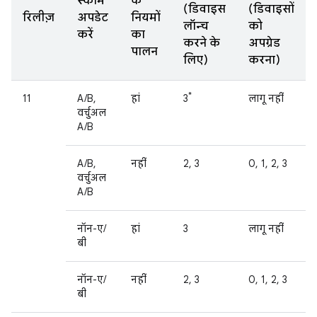
स्कीम
के
(डिवाइस
(डिवाइसों
रिलीज़
अपडेट
नियमों
लॉन्च
को
करें
का
करने के
अपग्रेड
पालन
लिए)
करना)
*
11
A/B,
हां
3
लागू नहीं
वर्चुअल
A/B
A/B,
नहीं
2, 3
0, 1, 2, 3
वर्चुअल
A/B
नॉन-ए/
हां
3
लागू नहीं
बी
नॉन-ए/
नहीं
2, 3
0, 1, 2, 3
बी