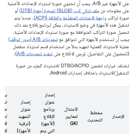
على الأجهزة غير A/B، يجب أن تحتوي صورة استرداد الإعدادات الأصلية
على معلومات من
ملف ثنائي كبير (BLOB) لشجرة أجهزة (DTB)
أو
صورة تراكب
واجهة الإعدادات المتقدّمة والطاقة (ACPI)
. عندما يتم
تشغيل هذه الأجهزة في وضع الاسترداد، يمكن لبرنامج إقلاع بعد ذلك
تحميل صورة التراكب المتوافقة مع صورة استرداد الإعدادات الأصلية.
يجب أن تستخدم الأجهزة التي تتوافق مع
تحديثات A/B (بدون توقّف)
عملية الاسترداد كعملية تمهيد بدلاً من استخدام قسم استرداد منفصل
(للحصول على التفاصيل، يُرجى الاطّلاع على
تنفيذ تحديثات A/B
).
تختلف خيارات تضمين DTBO/ACPIO للاسترداد كجزء من صورة
التشغيل/الاسترداد باختلاف إصدارات Android.
إصدار
يجب
عنوان
إصدار
توفي
الامتثال
برنامج
عنوان
صور
مخطط
الإصدار
لمعايير
الإقلاع
التمهيد
استر
التحديث
GKI
(الأجهزة
(ترقية
الإعد
التي يتم
الأجهزة)
الأص