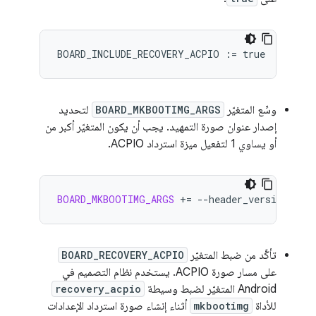
BOARD_INCLUDE_RECOVERY_ACPIO
:=
true
وسِّع المتغيّر
BOARD_MKBOOTIMG_ARGS
لتحديد
إصدار عنوان صورة التمهيد. يجب أن يكون المتغيّر أكبر من
أو يساوي 1 لتفعيل ميزة استرداد ACPIO.
BOARD_MKBOOTIMG_ARGS
+=
--header_version
$(
B
تأكَّد من ضبط المتغيّر
BOARD_RECOVERY_ACPIO
على مسار صورة ACPIO. يستخدم نظام التصميم في
Android المتغيّر لضبط وسيطة
recovery_acpio
للأداة
mkbootimg
أثناء إنشاء صورة استرداد الإعدادات