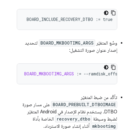
BOARD_INCLUDE_RECOVERY_DTBO
:=
true
وسِّع المتغيّر
BOARD_MKBOOTIMG_ARGS
لتحديد
إصدار عنوان صورة التشغيل:
BOARD_MKBOOTIMG_ARGS
:=
--ramdisk_offset
$(
B
تأكَّد من ضبط المتغيّر
BOARD_PREBUILT_DTBOIMAGE
على مسار صورة
DTBO. يستخدم نظام الإصدار في Android المتغيّر
لضبط وسيطة
recovery_dtbo
الخاصة بأداة
mkbootimg
أثناء إنشاء صورة الاسترداد.