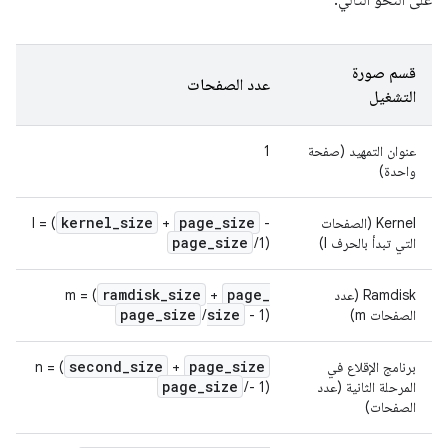
على النحو التالي.
قسم صورة
عدد الصفحات
التشغيل
عنوان التمهيد (صفحة
1
واحدة)
kernel
_
size
page
_
size
Kernel (الصفحات
-
+
l = (
page
_
size
التي تبدأ بالحرف l)
1) /
ramdisk
_
size
page
_
Ramdisk (عدد
+
m = (
page
_
size
size
الصفحات m)
- 1) /
second
_
size
page
_
size
برنامج الإقلاع في
+
n = (
page
_
size
المرحلة الثانية (عدد
- 1) /
الصفحات)