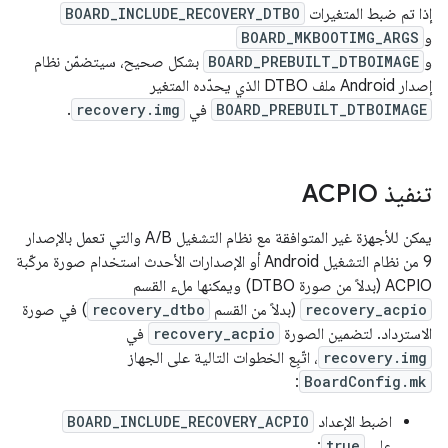
إذا تم ضبط المتغيرات
BOARD_INCLUDE_RECOVERY_DTBO
و
BOARD_MKBOOTIMG_ARGS
و
BOARD_PREBUILT_DTBOIMAGE
بشكل صحيح، سيتضمّن نظام
إصدار Android ملف DTBO الذي يحدّده المتغير
BOARD_PREBUILT_DTBOIMAGE
في
recovery.img
.
تنفيذ ACPIO
يمكن للأجهزة غير المتوافقة مع نظام التشغيل A/B والتي تعمل بالإصدار
9 من نظام التشغيل Android أو الإصدارات الأحدث استخدام صورة مركّبة
ACPIO (بدلاً من صورة DTBO) ويمكنها ملء القسم
recovery_acpio
(بدلاً من القسم
recovery_dtbo
) في صورة
الاسترداد. لتضمين الصورة
recovery_acpio
في
recovery.img
، اتّبِع الخطوات التالية على الجهاز
:
BoardConfig.mk
اضبط الإعداد
BOARD_INCLUDE_RECOVERY_ACPIO
على
true
: