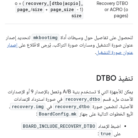
recovery
_
[dtbo
|
acpio]
_
o = (
Recovery DTBO
page
_
size
page
_
size
+
- 1) /
or ACPIO (o
size
pages)
للحصول على تفاصيل حول وسيطات أداة
mkbootimg
لتحديد إصدار
عنوان صورة التشغيل ومسارات صورة التراكب، يُرجى الاطّلاع على
إصدار
عنوان صورة التشغيل
.
تنفيذ DTBO
يمكن للأجهزة التي لا تستخدم بنية A/B وتعمل بالإصدار 9 أو الإصدارات
الأحدث ملء قسم
recovery_dtbo
في صورة استرداد الإعدادات
الأصلية. لتضمين صورة
recovery_dtbo
في
recovery.img
،
اتّبِع الخطوات التالية على جهاز
BoardConfig.mk
:
اضبط الإعداد
BOARD_INCLUDE_RECOVERY_DTBO
على
true
: