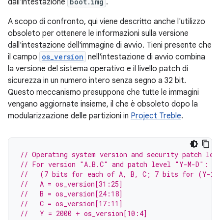
dall'intestazione
boot.img
.
A scopo di confronto, qui viene descritto anche l'utilizzo
obsoleto per ottenere le informazioni sulla versione
dall'intestazione dell'immagine di avvio. Tieni presente che
il campo
os_version
nell'intestazione di avvio combina
la versione del sistema operativo e il livello patch di
sicurezza in un numero intero senza segno a 32 bit.
Questo meccanismo presuppone che tutte le immagini
vengano aggiornate insieme, il che è obsoleto dopo la
modularizzazione delle partizioni in
Project Treble
.
// Operating system version and security patch lev
// For version "A.B.C" and patch level "Y-M-D":
//   (7 bits for each of A, B, C; 7 bits for (Y-20
//   A = os_version[31:25]
//   B = os_version[24:18]
//   C = os_version[17:11]
//   Y = 2000 + os_version[10:4]