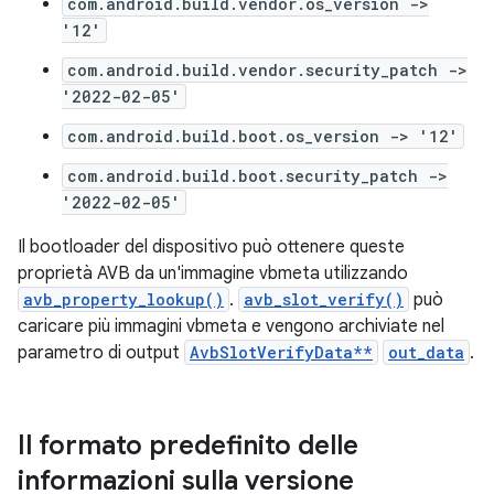
com.android.build.vendor.os_version ->
'12'
com.android.build.vendor.security_patch ->
'2022-02-05'
com.android.build.boot.os_version -> '12'
com.android.build.boot.security_patch ->
'2022-02-05'
Il bootloader del dispositivo può ottenere queste
proprietà AVB da un'immagine vbmeta utilizzando
avb_property_lookup()
.
avb_slot_verify()
può
caricare più immagini vbmeta e vengono archiviate nel
parametro di output
AvbSlotVerifyData**
out_data
.
Il formato predefinito delle
informazioni sulla versione