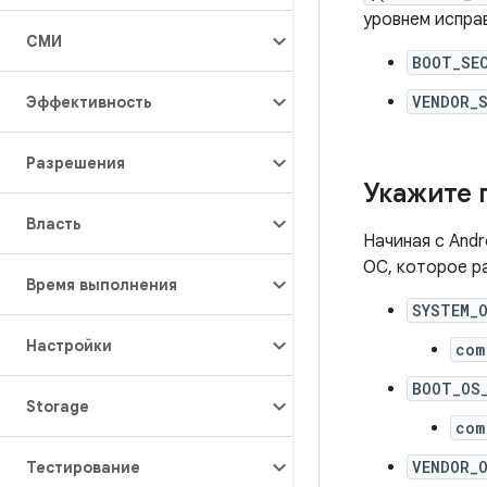
уровнем испра
СМИ
BOOT_SE
VENDOR_
Эффективность
Разрешения
Укажите 
Власть
Начиная с Andr
ОС, которое р
Время выполнения
SYSTEM_
Настройки
com
BOOT_OS
Storage
com
VENDOR_
Тестирование