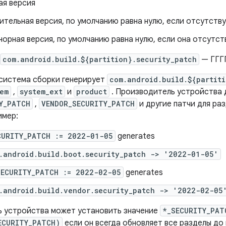
ая версия
ительная версия, по умолчанию равна нулю, если отсутству
норная версия, по умолчанию равна нулю, если она отсутст
com.android.build.${partition}.security_patch
— ГГГ
система сборки генерирует
com.android.build.${partiti
em
,
system_ext
и
product
. Производитель устройства 
Y_PATCH
,
VENDOR_SECURITY_PATCH
и другие патчи для ра
имер:
CURITY_PATCH := 2022-01-05
generates
.android.build.boot.security_patch -> '2022-01-05'
SECURITY_PATCH := 2022-02-05
generates
.android.build.vendor.security_patch -> '2022-02-05
 устройства может установить значение
*_SECURITY_PAT
ECURITY_PATCH)
если он всегда обновляет все разделы до