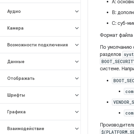
А: основн
Аудио
B: дополн
C: суб-ми
Камера
Формат файла
Возможности подключения
По умолчанию 
разделов
syst
BOOT_SECURIT
Данные
системе. Напр
Отображать
BOOT_SE
com
Шрифты
VENDOR_
Графика
com
Производитель
Взаимодействие
$(PLATFORM_S