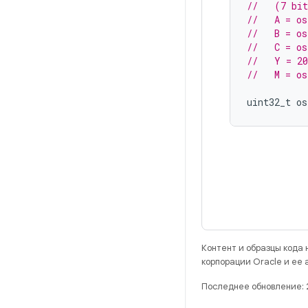
//   (7 bit
//   A = os
//   B = os
//   C = os
//   Y = 2
//   M = os
uint32_t
os
Контент и образцы кода
корпорации Oracle и ее
Последнее обновление: 