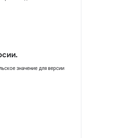
рсии
.
льское значение для версии