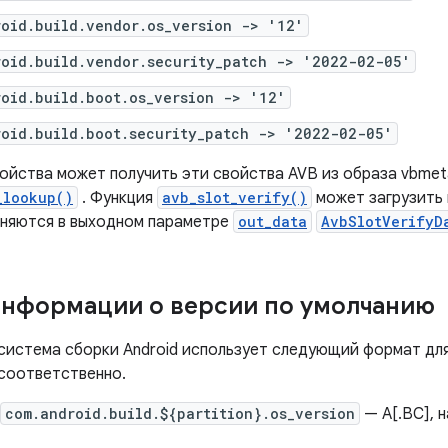
roid.build.vendor.os_version -> '12'
roid.build.vendor.security_patch -> '2022-02-05'
roid.build.boot.os_version -> '12'
roid.build.boot.security_patch -> '2022-02-05'
ройства может получить эти свойства AVB из образа vbmet
_lookup()
. Функция
avb_slot_verify()
может загрузить 
няются в выходном параметре
out_data
AvbSlotVerifyD
нформации о версии по умолчанию
система сборки Android использует следующий формат для
соответственно.
com.android.build.${partition}.os_version
— A[.BC], 