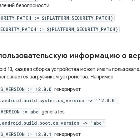
влений безопасности.
CURITY_PATCH := $(PLATFORM_SECURITY_PATCH)
SECURITY_PATCH := $(PLATFORM_SECURITY_PATCH)
пользовательскую информацию о ве
oid 13, каждая сборка устройства может иметь пользовате
аспознается загрузчиком устройства. Например:
OS_VERSION := 12.0.0
генерирует
.android.build.system.os_version -> '12.0.0'
_VERSION := abc
generates
.android.build.boot.os_version -> 'abc'
OS_VERSION := 12.0.1
генерирует