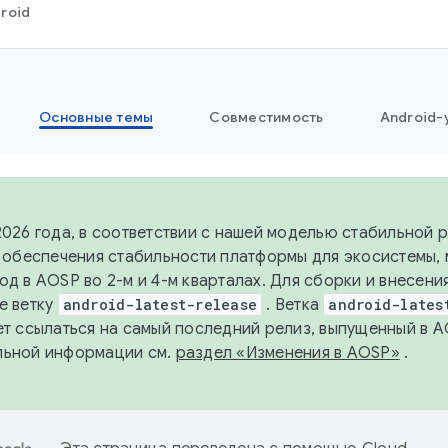
roid
Основные темы
Совместимость
Android-
2026 года, в соответствии с нашей моделью стабильной
я обеспечения стабильности платформы для экосистемы,
од в AOSP во 2-м и 4-м кварталах. Для сборки и внесени
е ветку
android-latest-release
. Ветка
android-lates
ет ссылаться на самый последний релиз, выпущенный в A
льной информации см.
раздел «Изменения в AOSP»
.