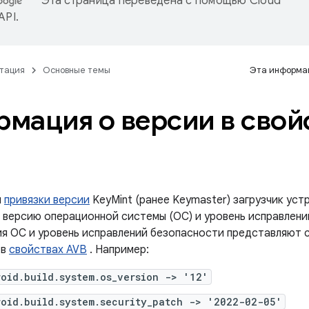
Эта страница переведена с помощью
Cloud
 API
.
тация
Основные темы
Эта информац
мация о версии в свой
и
привязки версии
KeyMint (ранее Keymaster) загрузчик ус
 версию операционной системы (ОС) и уровень исправлени
ия ОС и уровень исправлений безопасности представляют 
 в
свойствах AVB
. Например:
roid.build.system.os_version -> '12'
roid.build.system.security_patch -> '2022-02-05'