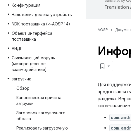
Конфигурация
Translation
Наложения дерева устройств
NDK поставщика (<=AOSP 14)
AOSP
Докумен
Объект интерфейса
поставщика
Инфор
АИДЛ
Связывающий модуль
(межпроцессное
взаимодействие)
загрузчик
Для поддержк
Обзор
предоставлять
Каноническая причина
раздела. Верс
загрузки
ключ-значение
Заголовок загрузочного
com.and
образа
com.and
Реализовать загрузочную