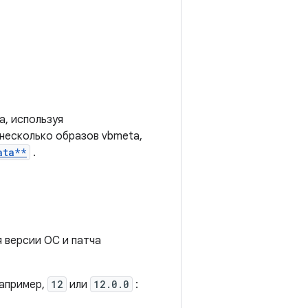
a, используя
несколько образов vbmeta,
ata**
.
 версии ОС и патча
например,
12
или
12.0.0
: