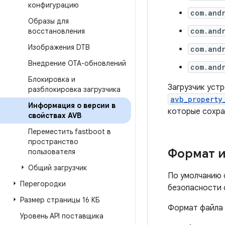
конфигурацию
com.and
Образы для
com.and
восстановления
Изображения DTB
com.and
Внедрение OTA-обновлений
com.and
Блокировка и
Загрузчик уст
разблокировка загрузчика
avb_property
Информация о версии в
которые сохра
свойствах AVB
Переместить fastboot в
пространство
Формат и
пользователя
Общий загрузчик
По умолчанию 
Перегородки
безопасности 
Размер страницы 16 КБ
Формат файла
Уровень API поставщика