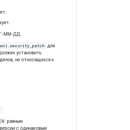
ет.
вует.
Г-ММ-ДД.
on}.security_patch
для
должен установить
зделов, не относящихся к
'
CH
равным
 версии с одинаковым