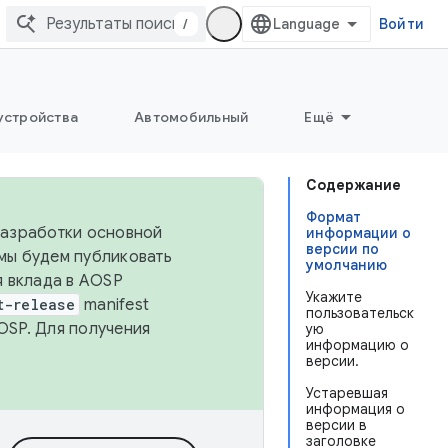
/
Войти
устройства
Автомобильный
Ещё
Содержание
Формат
 разработки основной
информации о
версии по
 мы будем публиковать
умолчанию
я вклада в AOSP
Укажите
t-release
manifest
пользовательск
OSP. Для получения
ую
информацию о
версии.
Устаревшая
информация о
версии в
заголовке