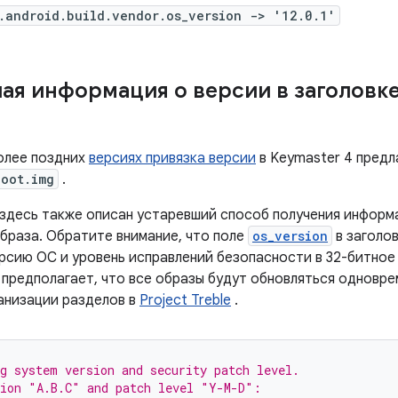
.android.build.vendor.os_version -> '12.0.1'
ая информация о версии в заголовке
более поздних
версиях привязка версии
в Keymaster 4 предл
boot.img
.
 здесь также описан устаревший способ получения информа
образа. Обратите внимание, что поле
os_version
в заголов
рсию ОС и уровень исправлений безопасности в 32-битное 
 предполагает, что все образы будут обновляться одновре
анизации разделов в
Project Treble
.
g system version and security patch level.
sion "A.B.C" and patch level "Y-M-D":